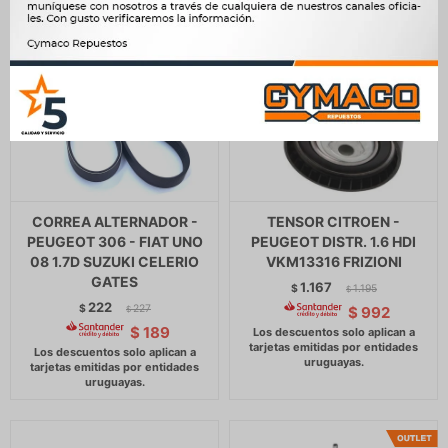
CORREA ALTERNADOR -
TENSOR CITROEN -
PEUGEOT 306 - FIAT UNO
PEUGEOT DISTR. 1.6 HDI
08 1.7D SUZUKI CELERIO
VKM13316 FRIZIONI
GATES
1.167
$
1.195
$
222
$
227
$
992
$
$
189