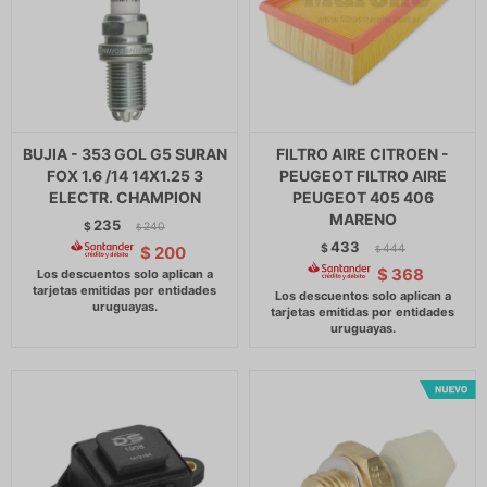
BUJIA - 353 GOL G5 SURAN
FILTRO AIRE CITROEN -
FOX 1.6 /14 14X1.25 3
PEUGEOT FILTRO AIRE
ELECTR. CHAMPION
PEUGEOT 405 406
MARENO
235
$
240
$
433
$
444
$
200
$
$
368