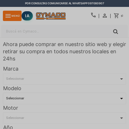
POR CONSULTAS COMUNICARSE AL WHATSAPP 097080907
close
call
menu
IA
0
MENÚ
$
Ahora puede comprar en nuestro sitio web y elegir
retirar su compra en todos nuestros locales en
24hs
Marca
Modelo
Motor
Año