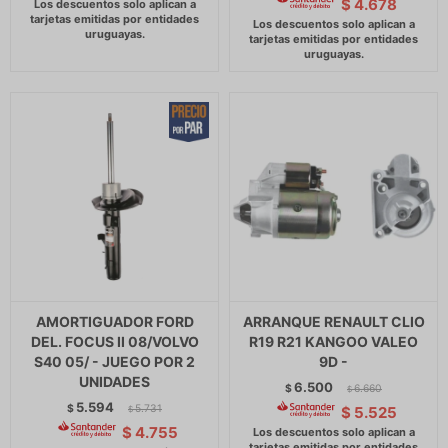
$
4.678
AMORTIGUADOR FORD
ARRANQUE RENAULT CLIO
DEL. FOCUS II 08/VOLVO
R19 R21 KANGOO VALEO
S40 05/ - JUEGO POR 2
9D -
UNIDADES
6.500
$
6.660
$
5.594
$
5.731
$
5.525
$
$
4.755