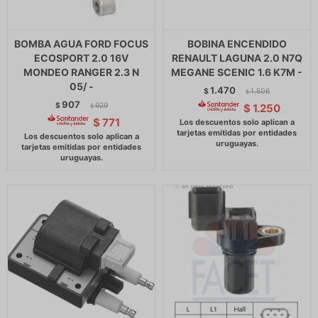
BOMBA AGUA FORD FOCUS
BOBINA ENCENDIDO
ECOSPORT 2.0 16V
RENAULT LAGUNA 2.0 N7Q
MONDEO RANGER 2.3 N
MEGANE SCENIC 1.6 K7M -
05/ -
1.470
$
1.506
$
907
$
929
$
1.250
$
$
771