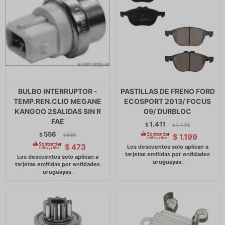
BULBO INTERRUPTOR -
PASTILLAS DE FRENO FORD
TEMP.REN.CLIO MEGANE
ECOSPORT 2013/ FOCUS
KANGOO 2SALIDAS SIN R
09/ DURBLOC
FAE
1.411
$
1.446
$
556
$
569
$
1.199
$
$
473