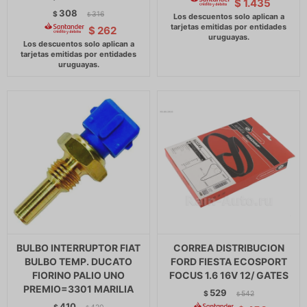
$
1.435
308
$
316
$
$
262
BULBO INTERRUPTOR FIAT
CORREA DISTRIBUCION
BULBO TEMP. DUCATO
FORD FIESTA ECOSPORT
FIORINO PALIO UNO
FOCUS 1.6 16V 12/ GATES
PREMIO=3301 MARILIA
529
$
542
$
410