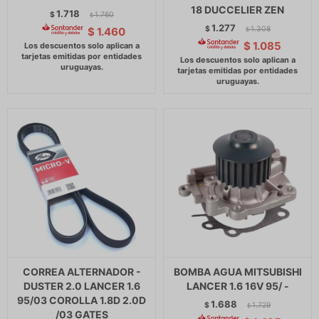
18 DUCCELIER ZEN
1.718
$
1.760
$
1.277
$
1.308
$
1.460
$
$
1.085
CORREA ALTERNADOR -
BOMBA AGUA MITSUBISHI
DUSTER 2.0 LANCER 1.6
LANCER 1.6 16V 95/ -
95/03 COROLLA 1.8D 2.0D
1.688
$
1.729
$
/03 GATES