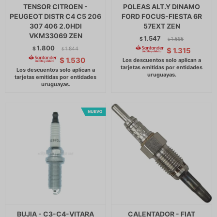
TENSOR CITROEN -
POLEAS ALT.Y DINAMO
PEUGEOT DISTR C4 C5 206
FORD FOCUS-FIESTA 6R
307 406 2.0HDI
57EXT ZEN
VKM33069 ZEN
1.547
$
1.585
$
1.800
$
1.844
$
1.315
$
$
1.530
BUJIA - C3-C4-VITARA
CALENTADOR - FIAT