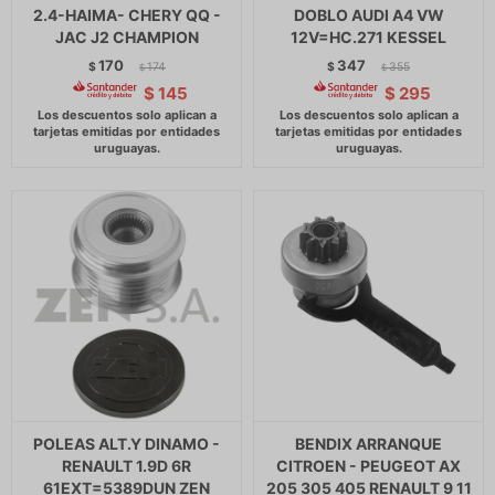
2.4-HAIMA- CHERY QQ -
DOBLO AUDI A4 VW
JAC J2 CHAMPION
12V=HC.271 KESSEL
170
347
$
174
$
355
$
$
$
145
$
295
POLEAS ALT.Y DINAMO -
BENDIX ARRANQUE
RENAULT 1.9D 6R
CITROEN - PEUGEOT AX
61EXT=5389DUN ZEN
205 305 405 RENAULT 9 11