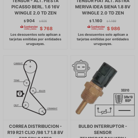
TENSOR - ALT. FIESTA
TENSOR FIAT ALT. ASTRA
PICASSO BERL. 1.6 16V
MERIVA IDEA SIENA 1.8 8V
WINGLE 2.0 TD ZEN
WINGLE 2.0 TD ZEN
904
1.160
$
926
$
1.189
$
$
$
768
$
986
CORREA DISTRIBUCION -
BULBO INTERRUPTOR -
R19 R21 CLIO /98 1.7 1.8 8V
SENSOR