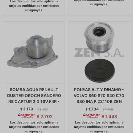
BOMBA AGUA RENAULT
POLEAS ALT.Y DINAMO -
DUSTER OROCH SANDERO
VOLVO S60 S70 S40 C70
RS CAPTUR 2.0 16V F4R -
S80 INA F.23110B ZEN
3.179
1.704
$
3.257
$
1.746
$
$
$
2.702
$
1.448