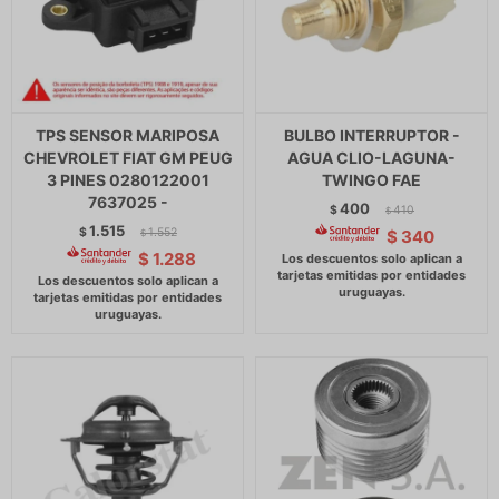
TPS SENSOR MARIPOSA
BULBO INTERRUPTOR -
CHEVROLET FIAT GM PEUG
AGUA CLIO-LAGUNA-
3 PINES 0280122001
TWINGO FAE
7637025 -
400
$
410
$
1.515
$
1.552
$
340
$
$
1.288