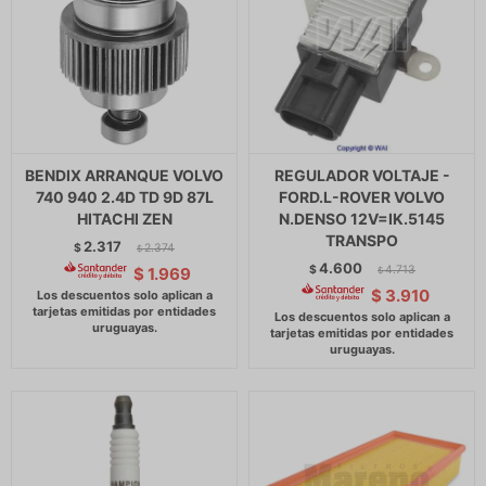
BENDIX ARRANQUE VOLVO
REGULADOR VOLTAJE -
740 940 2.4D TD 9D 87L
FORD.L-ROVER VOLVO
HITACHI ZEN
N.DENSO 12V=IK.5145
TRANSPO
2.317
$
2.374
$
4.600
$
4.713
$
1.969
$
$
3.910