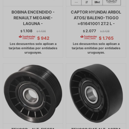
BOBINA ENCENDIDO -
CAPTOR HYUNDAI ARBOL
RENAULT MEGANE-
ATOS/ BALENO-TIGGO
LAGUNA -
=61641001 27.2 L -
1.108
2.077
$
1.136
$
2.128
$
$
$
942
$
1.765