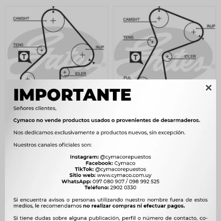

CORREA DISTRIBUCION -
CORREA DISTRIBUCION
RENAULT R19 R21 MEGANE
RENAULT MEGANE
GATES
TRAFFIC 1.9D 98&#39;/
GATES
534
$
547
$
445
$
456
$
454
$
$
378