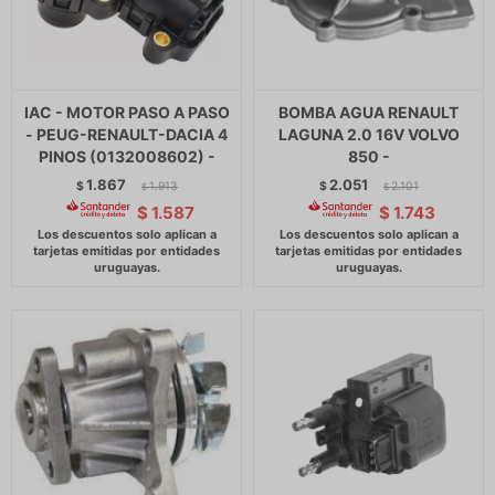
IAC - MOTOR PASO A PASO
BOMBA AGUA RENAULT
- PEUG-RENAULT-DACIA 4
LAGUNA 2.0 16V VOLVO
PINOS (0132008602) -
850 -
1.867
2.051
$
1.913
$
2.101
$
$
$
1.587
$
1.743