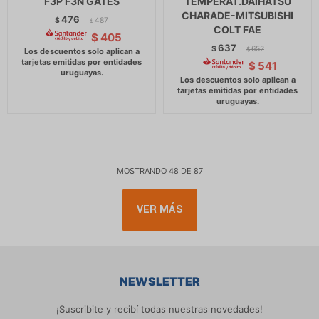
F3P F3N GATES
TEMPERAT.DAIHATSU
CHARADE-MITSUBISHI
476
$
487
$
COLT FAE
$
405
637
$
652
$
$
541
MOSTRANDO
48
DE
87
VER MÁS
NEWSLETTER
¡Suscribite y recibí todas nuestras novedades!