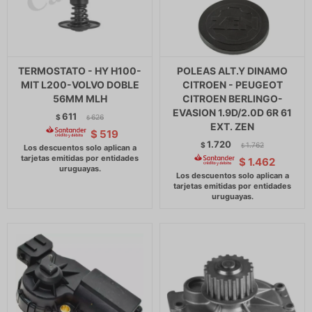
TERMOSTATO - HY H100-
POLEAS ALT.Y DINAMO
MIT L200-VOLVO DOBLE
CITROEN - PEUGEOT
56MM MLH
CITROEN BERLINGO-
EVASION 1.9D/2.0D 6R 61
611
$
626
$
EXT. ZEN
$
519
1.720
$
1.762
$
$
1.462