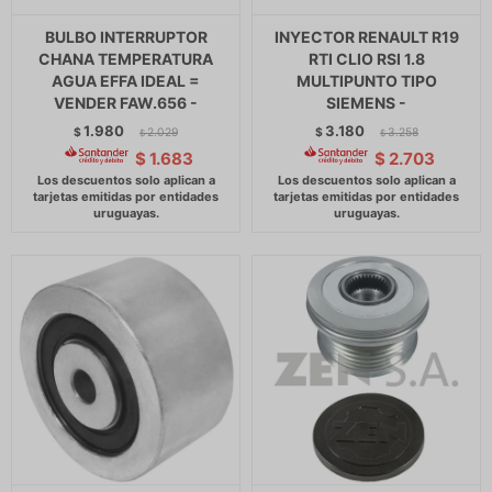
BULBO INTERRUPTOR
INYECTOR RENAULT R19
CHANA TEMPERATURA
RTI CLIO RSI 1.8
AGUA EFFA IDEAL =
MULTIPUNTO TIPO
VENDER FAW.656 -
SIEMENS -
1.980
3.180
$
2.029
$
3.258
$
$
$
1.683
$
2.703