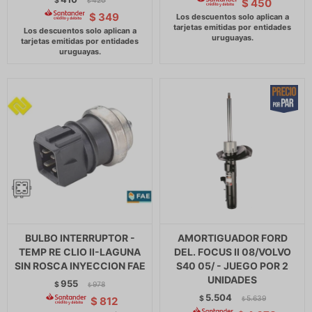
$
420
$
450
$
$
349
BULBO INTERRUPTOR -
AMORTIGUADOR FORD
TEMP RE CLIO II-LAGUNA
DEL. FOCUS II 08/VOLVO
SIN ROSCA INYECCION FAE
S40 05/ - JUEGO POR 2
UNIDADES
955
$
978
$
5.504
$
5.639
$
812
$