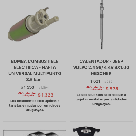
BOMBA COMBUSTIBLE
CALENTADOR - JEEP
ELECTRICA - NAFTA
VOLVO 2.4 96/ 4.4V 8X1.00
UNIVERSAL MULTIPUNTO
HESCHER
3.5 bar -
621
$
636
$
1.556
$
1.594
$
528
$
$
1.323