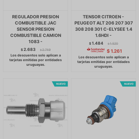
REGULADOR PRESION
TENSOR CITROEN -
COMBUSTIBLE JAC
PEUGEOT ALT 206 207 307
SENSOR PRESION
308 208 301 C-ELYSEE 1.4
COMBUSTIBLE CAMION
1.6HDI -
1083 -
1.484
$
1.520
$
2.683
$
2.749
$
1.261
$