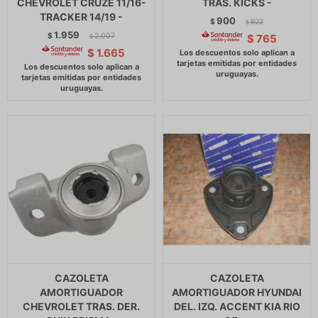
CHEVROLET CRUZE 11/16-
TRAS. KICKS -
TRACKER 14/19 -
900
$
922
$
1.959
$
2.007
$
765
$
$
1.665
CAZOLETA
CAZOLETA
AMORTIGUADOR
AMORTIGUADOR HYUNDAI
CHEVROLET TRAS. DER.
DEL. IZQ. ACCENT KIA RIO