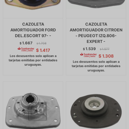
CAZOLETA
CAZOLETA
AMORTIGUADOR FORD
AMORTIGUADOR CITROEN
DEL.ESCORT 97- -
- PEUGEOT IZQ.806-
EXPERT -
1.667
$
1.708
$
1.539
$
1.577
$
1.417
$
$
1.308