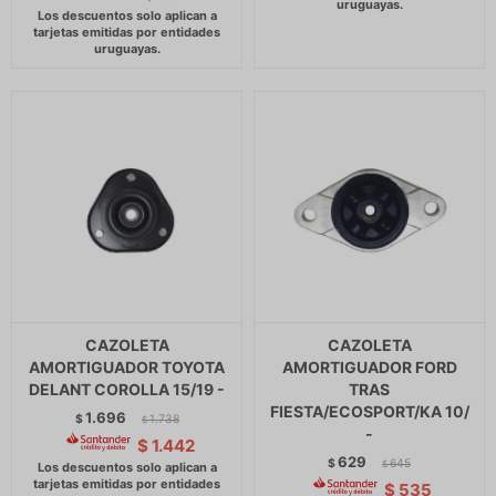
CAZOLETA
CAZOLETA
AMORTIGUADOR TOYOTA
AMORTIGUADOR FORD
DELANT COROLLA 15/19 -
TRAS
FIESTA/ECOSPORT/KA 10/
1.696
$
1.738
$
-
$
1.442
629
$
645
$
$
535