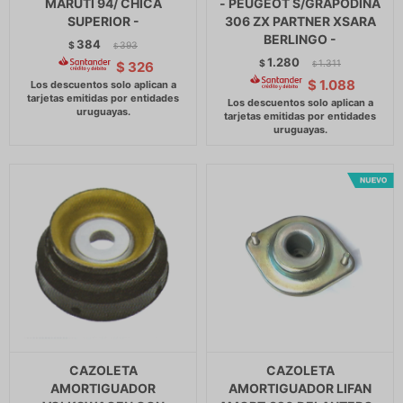
MARUTI 94/ CHICA
- PEUGEOT S/GRAPODINA
SUPERIOR -
306 ZX PARTNER XSARA
BERLINGO -
384
$
393
$
1.280
$
1.311
$
326
$
$
1.088
CAZOLETA
CAZOLETA
AMORTIGUADOR
AMORTIGUADOR LIFAN