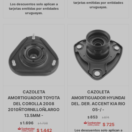
CAZOLETA
CAZOLETA
AMORTIGUADOR TOYOTA
AMORTIGUADOR HYUNDAI
DEL COROLLA 2008
DEL. DER. ACCENT KIA RIO
2010ÑTORNILLOÑLARGO
05-/ -
13.5MM -
853
$
874
$
1.696
$
1.738
$
725
$
$
1.442