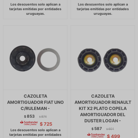
CAZOLETA
CAZOLETA
AMORTIGUADOR FIAT UNO
AMORTIGUADOR RENAULT
C/RULEMAN -
KIT X2 PLATO COPELA
AMORTIGUADOR DEL
853
$
874
$
DUSTER LOGAN -
$
725
587
$
601
$
$
499