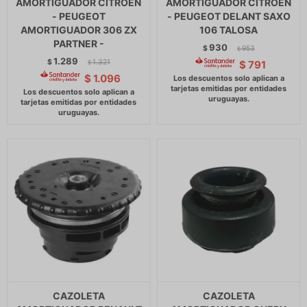
AMORTIGUADOR CITROEN
AMORTIGUADOR CITROEN
- PEUGEOT
- PEUGEOT DELANT SAXO
AMORTIGUADOR 306 ZX
106 TALOSA
PARTNER -
930
$
953
$
1.289
$
1.321
$
791
$
$
1.096
CAZOLETA
CAZOLETA