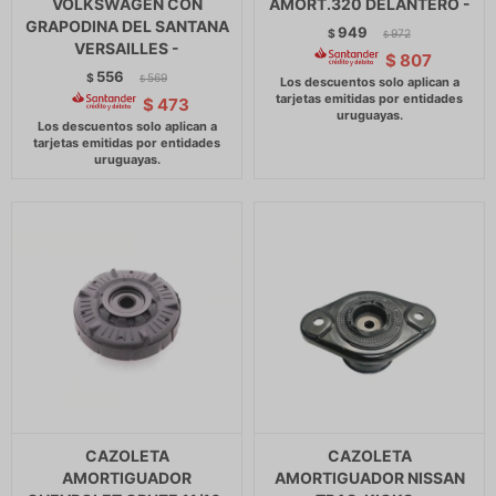
VOLKSWAGEN CON
AMORT.320 DELANTERO -
GRAPODINA DEL SANTANA
949
$
972
$
VERSAILLES -
$
807
556
$
569
$
$
473
CAZOLETA
CAZOLETA
AMORTIGUADOR
AMORTIGUADOR NISSAN