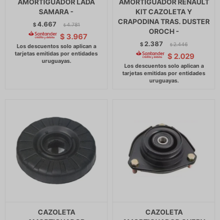
AMORTIGUADOR LADA
AMORTIGUADOR RENAULT
SAMARA -
KIT CAZOLETA Y
CRAPODINA TRAS. DUSTER
4.667
$
4.781
$
OROCH -
$
3.967
2.387
$
2.446
$
$
2.029
CAZOLETA
CAZOLETA