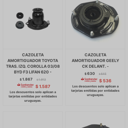
CAZOLETA
CAZOLETA
AMORTIGUADOR TOYOTA
AMORTIGUADOR GEELY
TRAS. IZQ. COROLLA 03/08
CK DELANT. -
BYD F3 LIFAN 620 -
630
$
645
$
1.867
$
1.913
$
536
$
$
1.587