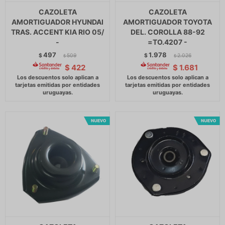
CAZOLETA
CAZOLETA
AMORTIGUADOR HYUNDAI
AMORTIGUADOR TOYOTA
TRAS. ACCENT KIA RIO 05/
DEL. COROLLA 88-92
-
=TO.4207 -
497
1.978
$
509
$
2.026
$
$
$
422
$
1.681