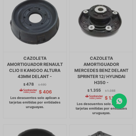
CAZOLETA
CAZOLETA
AMORTIGUADOR RENAULT
AMORTIGUADOR
CLIO II KANGOO ALTURA
MERCEDES BENZ DELANT
43MM DELANT -
SPRINTER 12/ HYUNDAI
H350 -
478
$
490
$
1.355
$
1.388
$
406
$
$
1.152