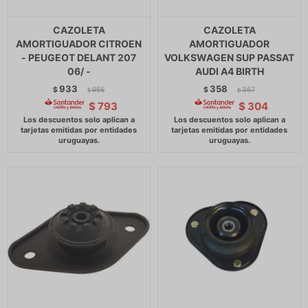
CAZOLETA
CAZOLETA
AMORTIGUADOR CITROEN
AMORTIGUADOR
- PEUGEOT DELANT 207
VOLKSWAGEN SUP PASSAT
06/ -
AUDI A4 BIRTH
933
358
$
956
$
367
$
$
$
793
$
304