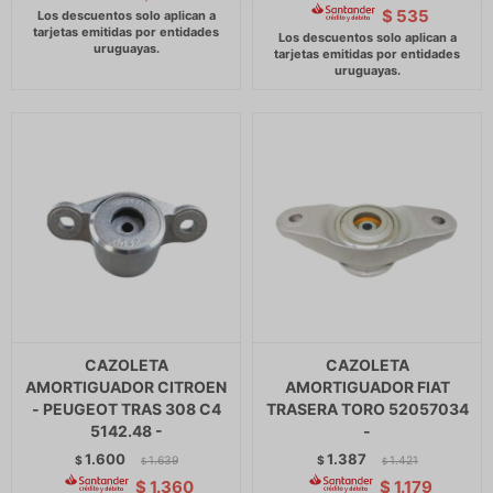
$
535
CAZOLETA
CAZOLETA
AMORTIGUADOR CITROEN
AMORTIGUADOR FIAT
- PEUGEOT TRAS 308 C4
TRASERA TORO 52057034
5142.48 -
-
1.600
1.387
$
1.639
$
1.421
$
$
$
1.360
$
1.179