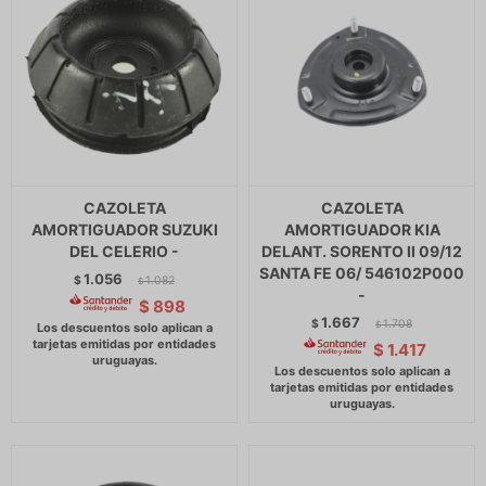
CAZOLETA
CAZOLETA
AMORTIGUADOR SUZUKI
AMORTIGUADOR KIA
DEL CELERIO -
DELANT. SORENTO II 09/12
SANTA FE 06/ 546102P000
1.056
$
1.082
$
-
$
898
1.667
$
1.708
$
$
1.417