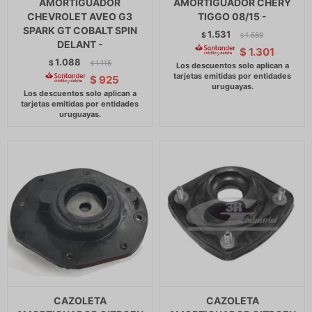
AMORTIGUADOR
AMORTIGUADOR CHERY
CHEVROLET AVEO G3
TIGGO 08/15 -
SPARK GT COBALT SPIN
1.531
$
1.569
$
DELANT -
$
1.301
1.088
$
1.115
$
$
925
CAZOLETA
CAZOLETA