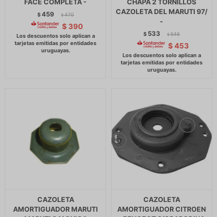
FACE COMPLETA -
CHAPA 2 TORNILLOS
CAZOLETA DEL MARUTI 97/
459
$
470
$
-
$
390
533
$
546
$
$
453
CAZOLETA
CAZOLETA
AMORTIGUADOR MARUTI
AMORTIGUADOR CITROEN