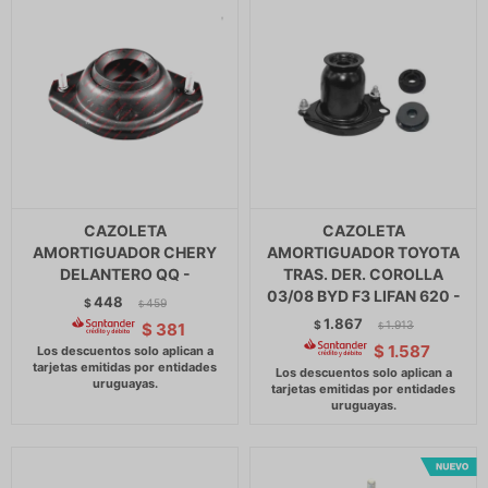
CAZOLETA
CAZOLETA
AMORTIGUADOR CHERY
AMORTIGUADOR TOYOTA
DELANTERO QQ -
TRAS. DER. COROLLA
03/08 BYD F3 LIFAN 620 -
448
$
459
$
1.867
$
1.913
$
381
$
$
1.587