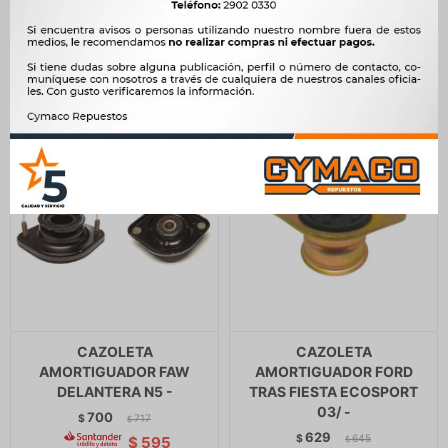
121
$
124
$
626
$
$
103
CAZOLETA
CAZOLETA
AMORTIGUADOR FAW
AMORTIGUADOR FORD
DELANTERA N5 -
TRAS FIESTA ECOSPORT
03/ -
700
$
717
$
629
$
645
$
595
$