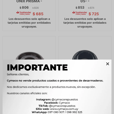
ONIX PRISMA -
05- -
806
853
$
826
$
874
$
$
$
685
$
725

CAZOLETA
CAZOLETA
AMORTIGUADOR LIFAN
AMORTIGUADOR EFFA
TRASERA LIFAN 320 -
S/GRAPODINA DELANT.
CARGO -
736
$
754
$