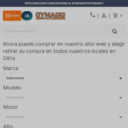
POR CONSULTAS COMUNICARSE AL WHATSAPP 097080907
close
call
menu
IA
0
MENÚ
$
Ahora puede comprar en nuestro sitio web y elegir
retirar su compra en todos nuestros locales en
24hs
Marca
Modelo
Motor
Año