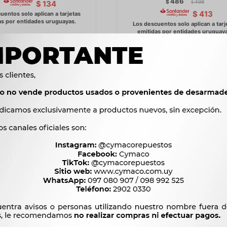
486
$
498
$
134
$
$
413
E FRENO LADA FLEXIBLE
GOMAS DE FRENO JMC GUIA 
DELANTER.SEDAN RURAL
TRAS JX1032-43 -