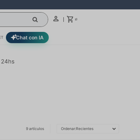
0
$
Chat con IA
ET
n 24hs
9 artículos
Recientes