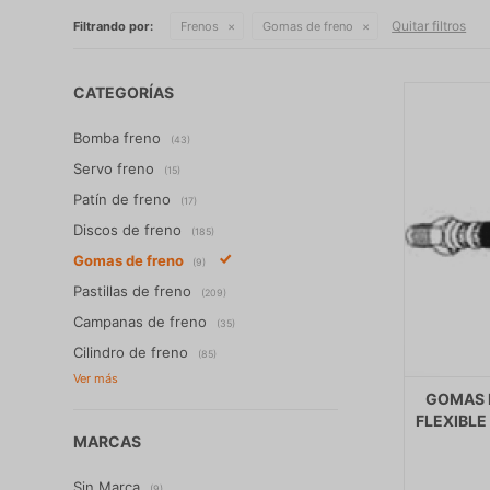
Quitar filtros
Filtrando por:
Frenos
Gomas de freno
CATEGORÍAS
Bomba freno
(43)
Servo freno
(15)
Patín de freno
(17)
Discos de freno
(185)
Gomas de freno
(9)
Pastillas de freno
(209)
Campanas de freno
(35)
Cilindro de freno
(85)
GOMAS 
FLEXIBLE
MARCAS
Sin Marca
(9)