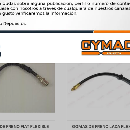
NIVA -
444
$
455
$
453
$
464
$
377
$
$
385
E FRENO FIAT FLEXIBLE
GOMAS DE FRENO LADA FLE