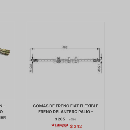
N -
GOMAS DE FRENO FIAT FLEXIBLE
NO
FRENO DELANTERO PALIO -
NER
285
$
292
$
$
242