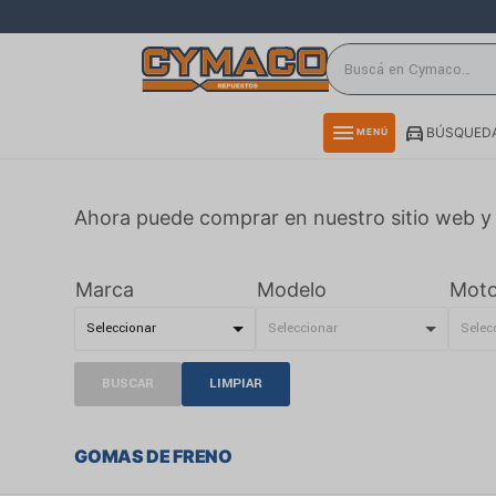
close
directions_car
storefront
menu
BÚSQUEDA
MENÚ
delivery_truck_speed
credit_card
Ahora puede comprar en nuestro sitio web y 
smartphone
rss_feed
Marca
Modelo
Moto
BUSCAR
LIMPIAR
GOMAS DE FRENO