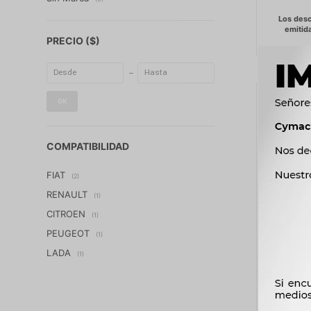
PRECIO
($)
OK
COMPATIBILIDAD
FIAT
(2)
RENAULT
(1)
CITROEN
(1)
PEUGEOT
(1)
LADA
(1)
GOMAS D
FRENO 