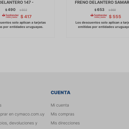
DELANTERO 147 -
FRENO DELANTERO SAMAR
490
653
$
502
$
669
$
$
$
417
$
555
CUENTA
s
Mi cuenta
mprar en cymaco.com.uy
Mis compras
bios, devoluciones y
Mis direcciones