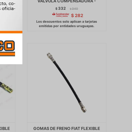
VALVULA COMPENSADORA -
332
$
340
$
$
282
XIBLE
GOMAS DE FRENO FIAT FLEXIBLE