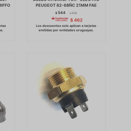
RIFFO
PEUGEOT 82-68ÑC 21MM FAE
544
$
558
$
$
462