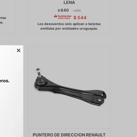
LENA
640
$
656
$
$
544

1.4 8V
PUNTERO DE DIRECCION RENAULT