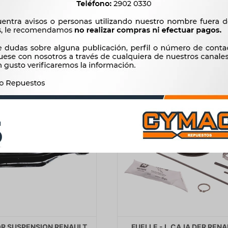
-
810 70/95 -
3.157
1.472
$
3.235
$
1.508
$
$
$
2.683
$
1.251
OR SUSPENSION RENAULT
FUELLE - L.CAJA DER REN