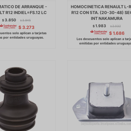
ATICO DE ARRANQUE -
HOMOCINETICA RENAULT L-
T R12 INDIEL=FS.12 LC
R12 CON 5TA. (20-30-48) S
INT NAKAMURA
3.850
$
3.945
$
1.983
$
2.032
$
3.273
$
$
1.686