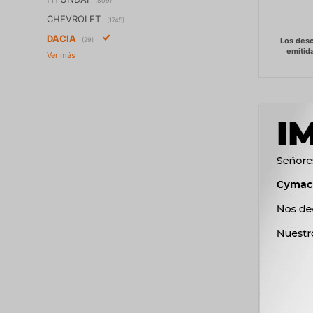
(809)
CHEVROLET
(1745)
DACIA
(29)
RADIADOR