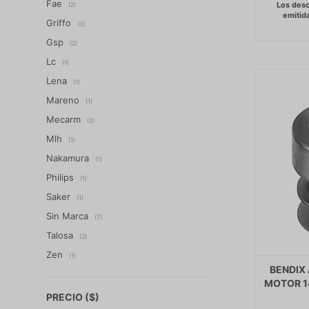
Fae
(2)
Griffo
(3)
Gsp
(2)
Lc
(1)
Lena
(1)
Mareno
(1)
Mecarm
(2)
Mlh
(1)
Nakamura
(1)
Philips
(1)
Saker
(1)
Sin Marca
(7)
Talosa
(2)
Zen
(1)
BENDIX
MOTOR 14
PRECIO
($)