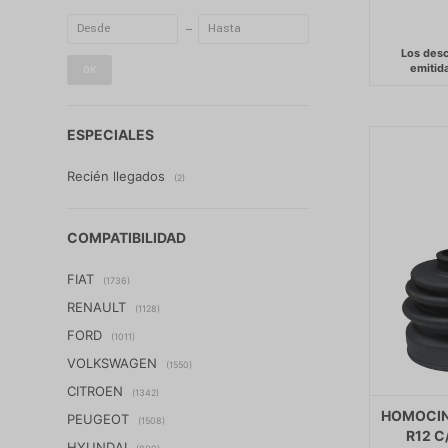
OK
ESPECIALES
Recién llegados
(2)
COMPATIBILIDAD
FIAT
(1736)
RENAULT
(1128)
FORD
(1011)
VOLKSWAGEN
(1550)
CITROEN
(1342)
HOMOCIN
PEUGEOT
(1508)
R12 C
HYUNDAI