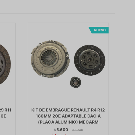
9 R11
KIT DE EMBRAGUE RENAULT R4 R12
20E
180MM 20E ADAPTABLE DACIA
(PLACA ALUMINIO) MECARM
5.600
$
5.738
$