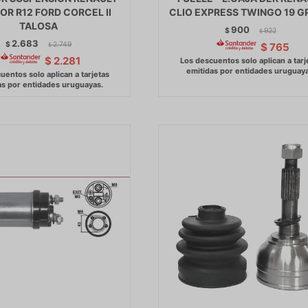
OR R12 FORD CORCEL II
CLIO EXPRESS TWINGO 19 G
TALOSA
900
$
922
$
2.683
$
2.749
$
765
$
$
2.281