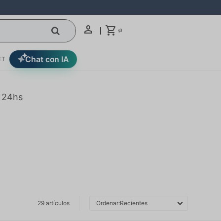
0
$
Chat con IA
ET
n 24hs
29 artículos
Recientes