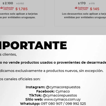
2.100
170
$
2.152
$
175
$
$
$
1.785
$
145
 RENAULT R12 47.5X30.4
BOMBA AGUA RENAULT 12 1.3 