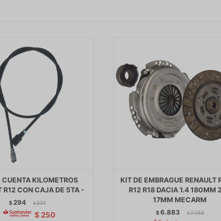
 CUENTA KILOMETROS
KIT DE EMBRAGUE RENAULT R
 R12 CON CAJA DE 5TA -
R12 R18 DACIA 1.4 180MM 
17MM MECARM
294
$
301
$
6.883
$
7.053
$
250
$