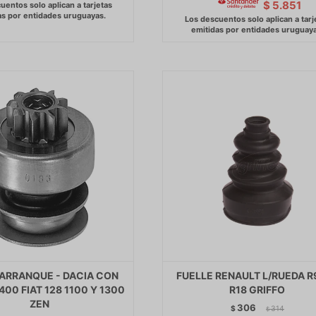
$
5.851
 ARRANQUE - DACIA CON
FUELLE RENAULT L/RUEDA R9
00 FIAT 128 1100 Y 1300
R18 GRIFFO
ZEN
306
$
314
$