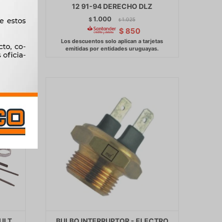
12 91-94 DERECHO DLZ
1.000
$
1.025
$
$
850
AULT
BULBO INTERRUPTOR - ELECTRO