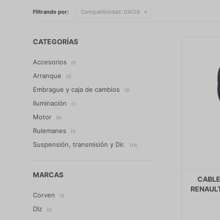
Filtrando por:
Compatibilidad:
DACIA
CATEGORÍAS
Accesorios
(1)
Arranque
(2)
Embrague y caja de cambios
(2)
Iluminación
(1)
Motor
(9)
Rulemanes
(1)
Suspensión, transmisión y Dir.
(13)
MARCAS
CABLE
RENAULT
Corven
(1)
Dlz
(2)