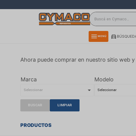
close
directions_car
storefront
menu
BÚSQUEDA
MENÚ
delivery_truck_speed
credit_card
Ahora puede comprar en nuestro sitio web y 
smartphone
rss_feed
Marca
Modelo
BUSCAR
LIMPIAR
PRODUCTOS