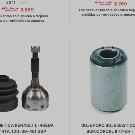
811
$
831
$
260
$
$
689
ETICA RENAULT L-RUEDA
BUJE FORD BUJE BASTID
/ 4TA. (20-30-48) GSP
SUP.CORCEL II 77-84 -