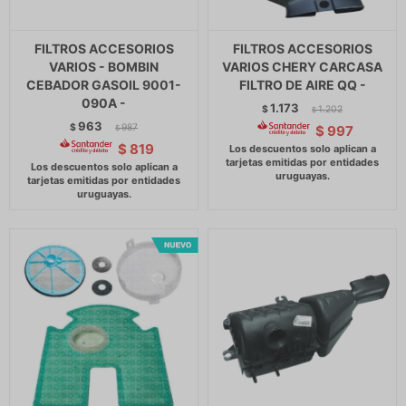
FILTROS ACCESORIOS
FILTROS ACCESORIOS
VARIOS - BOMBIN
VARIOS CHERY CARCASA
CEBADOR GASOIL 9001-
FILTRO DE AIRE QQ -
090A -
1.173
$
1.202
$
963
$
987
$
997
$
$
819