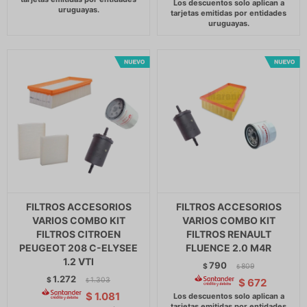
FILTROS ACCESORIOS
FILTROS ACCESORIOS
VARIOS COMBO KIT
VARIOS COMBO KIT
FILTROS CITROEN
FILTROS RENAULT
PEUGEOT 208 C-ELYSEE
FLUENCE 2.0 M4R
1.2 VTI
790
$
809
$
1.272
$
1.303
$
672
$
$
1.081