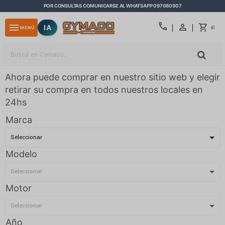
POR CONSULTAS COMUNICARSE AL WHATSAPP 097080907
close
call
menu
IA
0
MENÚ
$
Ahora puede comprar en nuestro sitio web y elegir
retirar su compra en todos nuestros locales en
24hs
Marca
Modelo
Motor
Año