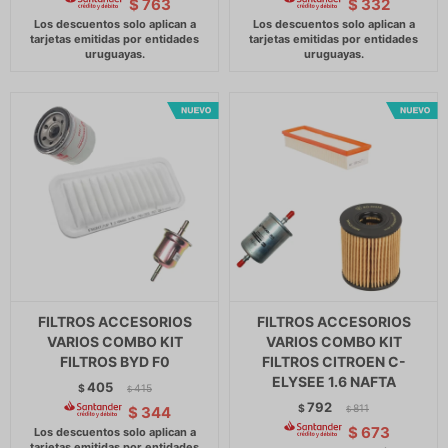
$
763
$
332
FILTROS ACCESORIOS
FILTROS ACCESORIOS
VARIOS COMBO KIT
VARIOS COMBO KIT
FILTROS BYD F0
FILTROS CITROEN C-
ELYSEE 1.6 NAFTA
405
$
415
$
792
$
811
$
344
$
$
673