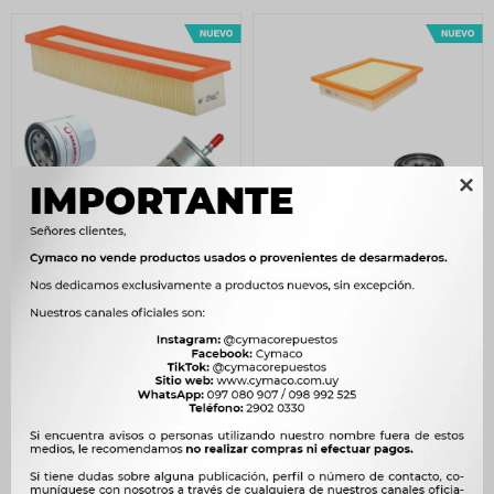

FILTROS ACCESORIOS
FILTROS ACCESORIOS
VARIOS COMBO KIT
VARIOS COMBO KIT
FILTROS RENAULT 1.2 16V
FILTROS FIAT UNO FIORINO
D4F
DUNA NAFTA 91/
388
513
$
398
$
525
$
$
$
330
$
436