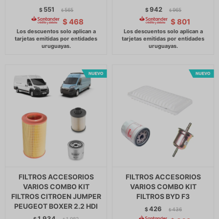
551
942
$
565
$
965
$
$
$
468
$
801
FILTROS ACCESORIOS
FILTROS ACCESORIOS
VARIOS COMBO KIT
VARIOS COMBO KIT
FILTROS CITROEN JUMPER
FILTROS BYD F3
PEUGEOT BOXER 2.2 HDI
426
$
436
$
1.934