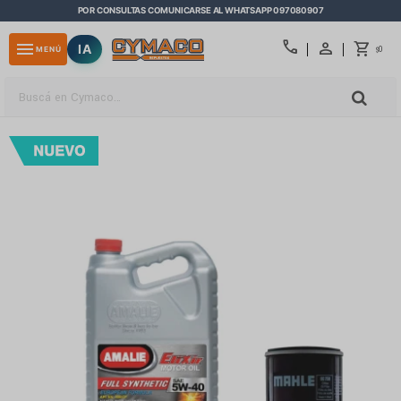
POR CONSULTAS COMUNICARSE AL WHATSAPP 097080907
close
call
menu
IA
0
MENÚ
$