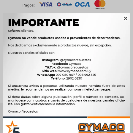
Pagos:
Ver opciones de pago y planes de cuotas

Métodos y costos de envío




Ver mas productos de la marca Sin Marca
Productos que te pueden interesar