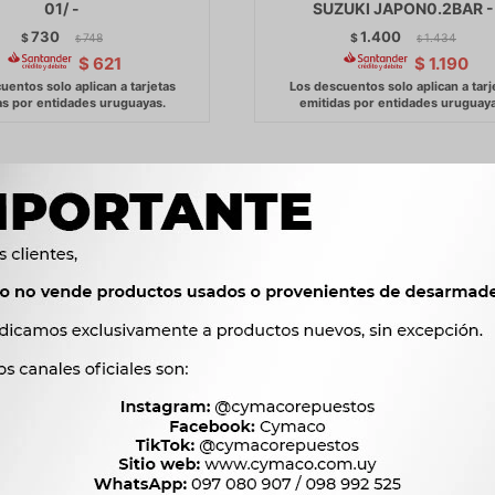
01/ -
SUZUKI JAPON0.2BAR -
730
1.400
$
748
$
1.434
$
$
$
621
$
1.190
OMBUSTIBLE ELECTRICA
BOMBA COMBUSTIBLE ELEC