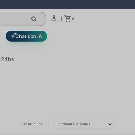
0
$
Chat con IA
ET
n 24hs
102 artículos
Recientes