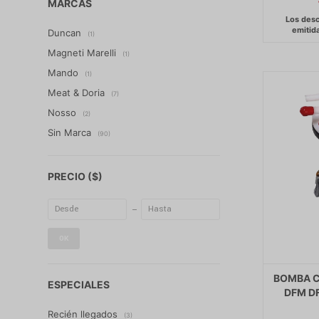
MARCAS
Duncan
(1)
Magneti Marelli
(1)
Mando
(1)
Meat & Doria
(7)
Nosso
(2)
Sin Marca
(90)
PRECIO
($)
OK
BOMBA C
ESPECIALES
DFM D
Recién llegados
(3)