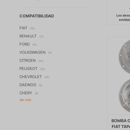
COMPATIBILIDAD
FIAT
(14)
RENAULT
(12)
FORD
(14)
VOLKSWAGEN
(9)
CITROEN
(24)
PEUGEOT
(23)
CHEVROLET
(16)
DAEWOO
(6)
CHERY
(8)
BOMBA C
FIAT TA