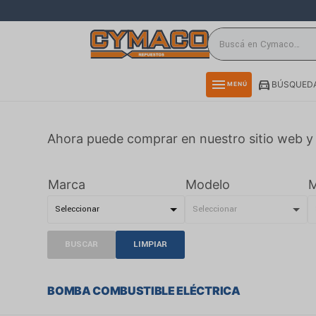
close
directions_car
storefront
menu
BÚSQUEDA
MENÚ
delivery_truck_speed
credit_card
Ahora puede comprar en nuestro sitio web y 
smartphone
rss_feed
Marca
Modelo
M
BUSCAR
LIMPIAR
BOMBA COMBUSTIBLE ELÉCTRICA