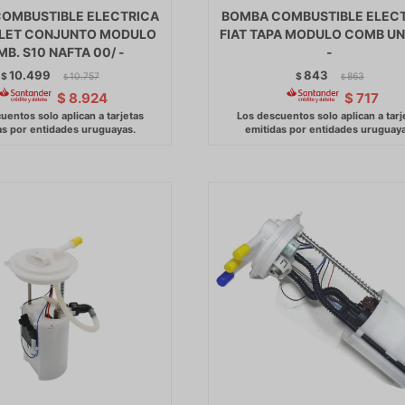
OMBUSTIBLE ELECTRICA
BOMBA COMBUSTIBLE ELEC
LET CONJUNTO MODULO
FIAT TAPA MODULO COMB UN
B. S10 NAFTA 00/ -
-
10.499
843
$
10.757
$
863
$
$
$
8.924
$
717