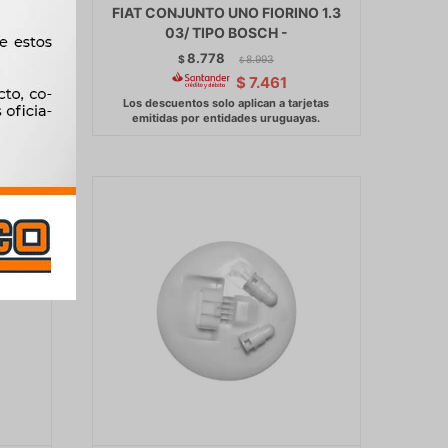
R -
FIAT CONJUNTO UNO FIORINO 1.3
03/ TIPO BOSCH -
8.778
$
8.993
$
$
7.461