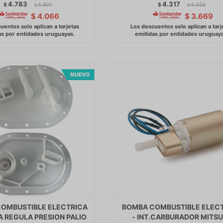
4.783
4.317
$
4.901
$
4.423
$
$
$
4.066
$
3.669
OMBUSTIBLE ELECTRICA
BOMBA COMBUSTIBLE ELEC
PA REGULA PRESION PALIO
- INT.CARBURADOR MITSU