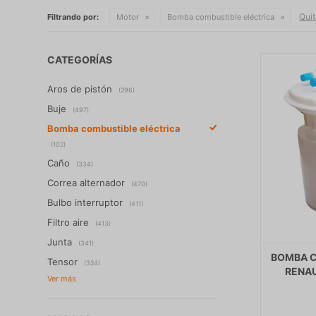
Quit
Filtrando por:
Motor
Bomba combustible eléctrica
CATEGORÍAS
Aros de pistón
(296)
Buje
(497)
Bomba combustible eléctrica
(102)
Caño
(334)
Correa alternador
(470)
Bulbo interruptor
(411)
Filtro aire
(413)
Junta
(341)
BOMBA C
Tensor
(324)
RENA