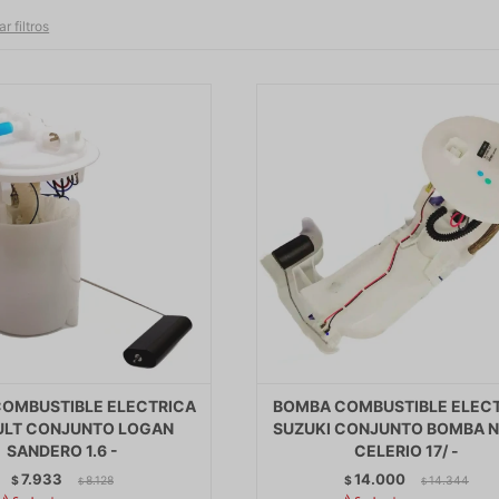
ar filtros
OMBUSTIBLE ELECTRICA
BOMBA COMBUSTIBLE ELEC
ULT CONJUNTO LOGAN
SUZUKI CONJUNTO BOMBA 
SANDERO 1.6 -
CELERIO 17/ -
7.933
14.000
$
8.128
$
14.344
$
$