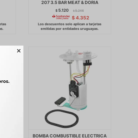
207 3.5 BAR MEAT & DORIA
5.120
$
5.246
$
$
4.352

TRICA
BOMBA COMBUSTIBLE ELECTRICA