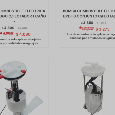
OMBUSTIBLE ELECTRICA
BOMBA COMBUSTIBLE ELEC
IGGO C/FLOTADOR 1 CAÑO
BYD F0 CONJUNTO C/FLOTA
-
3.850
$
3.944
$
4.800
$
4.918
$
3.273
$
$
4.080