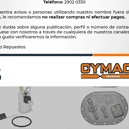
LET TAPA BOMBA COMB.
- CORSA MULTIPUNTO 3BA
VA MONTANA 04/09 -
2.659
$
2.725
$
944
$
968
$
2.260
$
$
802