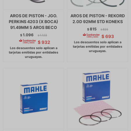
AROS DE PISTON - JGO.
AROS DE PISTON - REKORD
PERKINS 4203 (X BOCA)
2.0D 92MM STD KONEKS
91.49MM 5 AROS BECO
815
$
835
$
1.096
$
1.123
$
693
$
$
932