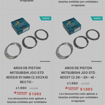
AROS DE PISTON
AROS DE PISTON
MITSUBISHI JGO STD
MITSUBISHI JGO STD
4D55/6 91.1MM (2.5X2X4)
4D55T (2.5K--2K--4) -
RECTO -
1.980
$
2.029
$
1.980
$
2.029
$
1.683
$
$
1.683