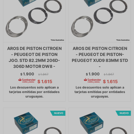
AROS DE PISTON CITROEN
AROS DE PISTON CITROEN
- PEUGEOT DE PISTON
- PEUGEOT DE PISTON-
JGO. STD 82.2MM 206D-
PEUGEOT XUD9 83MM STD
306D MOTOR DW8 -
-
1.900
1.900
$
1.947
$
1.947
$
$
$
1.615
$
1.615