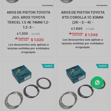
AROS DE PISTON TOYOTA
AROS DE PISTON TOYOTA
JGO. AROS TOYOTA
STD COROLLA 1C 83MM
TERCEL 1.5 4E 74MM 1.2-
(2K--2--4) -
1.2-3 -
1.880
$
1.926
$
1.200
$
1.230
$
1.598
$
$
1.020