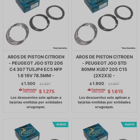
AROS DE PISTON CITROEN
AROS DE PISTON CITROEN
- PEUGEOT JGO STD 206
- PEUGEOT JGO STD
C4 307 TU5JP4 EC5 NFP
80MM XUD7 205 C15
1.6 16V 78.5MM -
(2X2X3) -
1.500
1.900
$
1.537
$
1.947
$
$
$
1.275
$
1.615