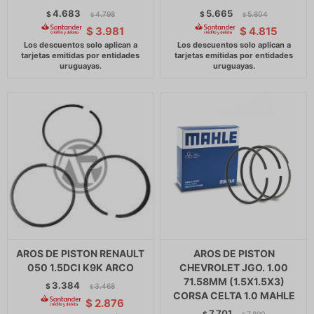
4.683
5.665
$
4.798
$
5.804
$
$
$
3.981
$
4.815
AROS DE PISTON RENAULT
AROS DE PISTON
050 1.5DCI K9K ARCO
CHEVROLET JGO. 1.00
71.58MM (1.5X1.5X3)
3.384
$
3.468
$
CORSA CELTA 1.0 MAHLE
$
2.876
7.701