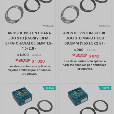
AROS DE PISTON CHANA
AROS DE PISTON SUZUKI
JGO STD (CARRY-DFM-
JGO STD MARUTI F8B
EFFA-CHANA) 65.5MM 1.5-
68.5MM (1.5X1.5X2.8) -
1.5-2.8 -
990
$
1.014
$
1.200
$
1.230
$
842
$
$
1.020