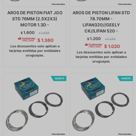
AROS DE PISTON FIAT JGO
AROS DE PISTON LIFAN STD
STD 76MM (2.5X2X3)
78.70MM -
MOTOR 1.3D -
LIFAN320//GEELY
CK//LIFAN 520 -
1.600
$
1.639
$
1.200
$
1.230
$
1.360
$
$
1.020