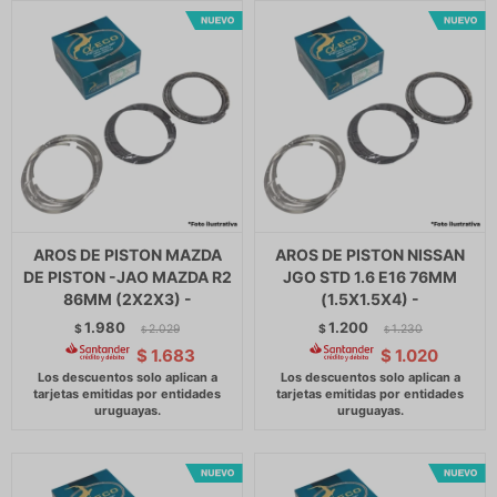
AROS DE PISTON MAZDA
AROS DE PISTON NISSAN
DE PISTON -JAO MAZDA R2
JGO STD 1.6 E16 76MM
86MM (2X2X3) -
(1.5X1.5X4) -
1.980
1.200
$
2.029
$
1.230
$
$
$
1.683
$
1.020