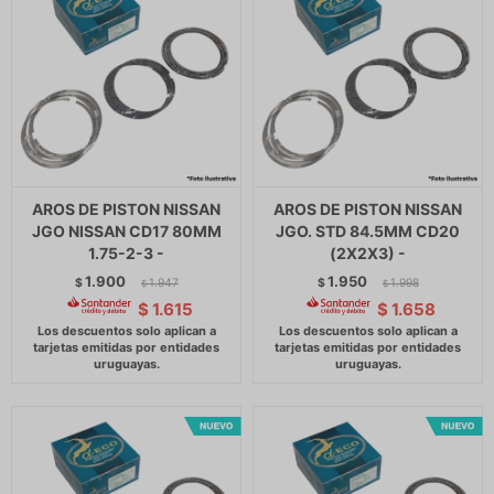
AROS DE PISTON NISSAN
AROS DE PISTON NISSAN
JGO NISSAN CD17 80MM
JGO. STD 84.5MM CD20
1.75-2-3 -
(2X2X3) -
1.900
1.950
$
1.947
$
1.998
$
$
$
1.615
$
1.658