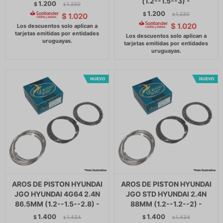
(1.2--1.5--3) -
1.200
$
1.230
$
1.200
$
1.230
$
1.020
$
$
1.020
AROS DE PISTON HYUNDAI
AROS DE PISTON HYUNDAI
JGO HYUNDAI 4G64 2.4N
JGO STD HYUNDAI 2.4N
86.5MM (1.2--1.5--2.8) -
88MM (1.2--1.2--2) -
1.400
1.400
$
1.434
$
1.434
$
$