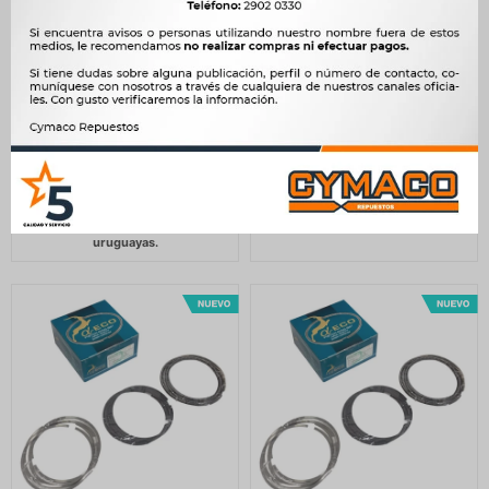
AROS DE PISTON FIAT JGO.
AROS DE PISTON DAIHATSU
STD 72MM (1X1X1.5) 1.4
JGO CHARADE 3CIL N
GRAND SIENA-PALIO-UNO
76MM -
-
1.651
$
1.692
$
1.000
$
1.025
$
1.403
$
$
850