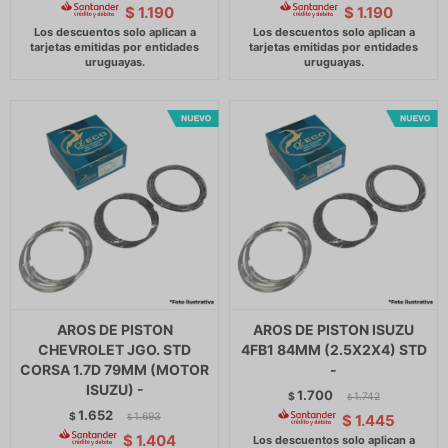
$
1.190
$
1.190
AROS DE PISTON
AROS DE PISTON ISUZU
CHEVROLET JGO. STD
4FB1 84MM (2.5X2X4) STD
CORSA 1.7D 79MM (MOTOR
-
ISUZU) -
1.700
$
1.742
$
1.652
$
1.693
$
1.445
$
$
1.404