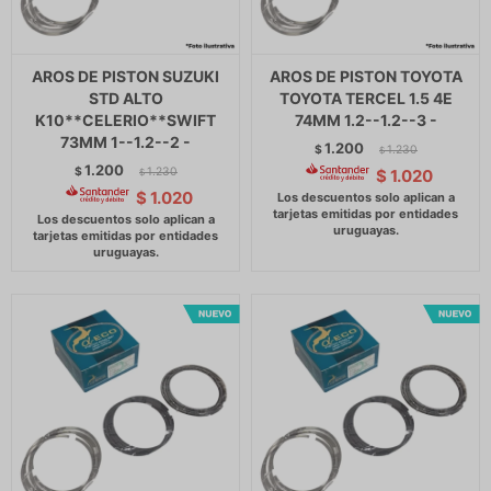
AROS DE PISTON SUZUKI
AROS DE PISTON TOYOTA
STD ALTO
TOYOTA TERCEL 1.5 4E
K10**CELERIO**SWIFT
74MM 1.2--1.2--3 -
73MM 1--1.2--2 -
1.200
$
1.230
$
1.200
$
1.230
$
1.020
$
$
1.020