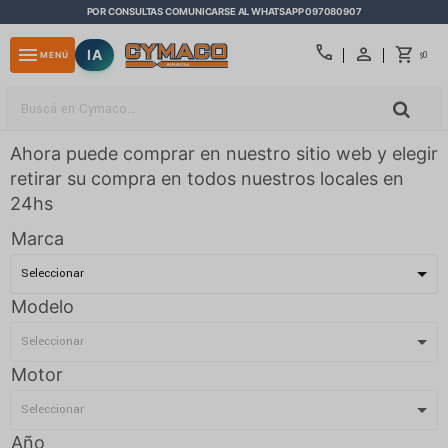
POR CONSULTAS COMUNICARSE AL WHATSAPP 097080907
close
call
menu
IA
0
MENÚ
$
Ahora puede comprar en nuestro sitio web y elegir
retirar su compra en todos nuestros locales en
24hs
Marca
Modelo
Motor
Año