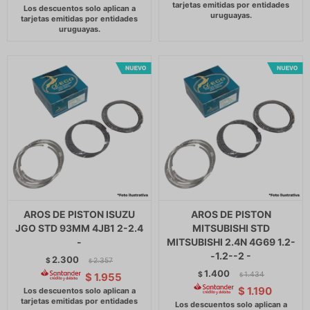
AROS DE PISTON ISUZU
AROS DE PISTON
JGO STD 93MM 4JB1 2-2.4
MITSUBISHI STD
-
MITSUBISHI 2.4N 4G69 1.2-
-1.2--2 -
2.300
$
2.357
$
1.400
$
1.434
$
1.955
$
$
1.190