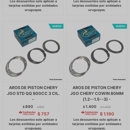
AROS DE PISTON CHERY
AROS DE PISTON CHERY
JGO STD QQ 800CC 3 CIL.
JGO CHERY COWIN 80MM
-
(1.2--1.5--3) -
890
1.400
$
912
$
1.434
$
$
$
757
$
1.190