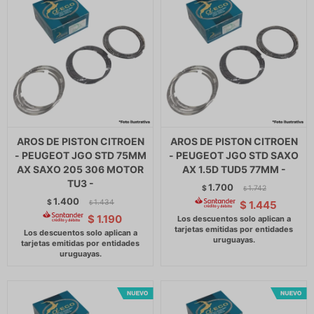
AROS DE PISTON CITROEN
AROS DE PISTON CITROEN
- PEUGEOT JGO STD 75MM
- PEUGEOT JGO STD SAXO
AX SAXO 205 306 MOTOR
AX 1.5D TUD5 77MM -
TU3 -
1.700
$
1.742
$
1.400
$
1.434
$
1.445
$
$
1.190