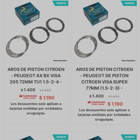
AROS DE PISTON CITROEN
AROS DE PISTON CITROEN
- PEUGEOT AX BX VISA
- PEUGEOT DE PISTON
205 72MM TU1 1.5-2-4 -
CITROEN VISA SUPER
77MM (1.5-2-3) -
1.400
$
1.434
$
1.400
$
1.434
$
1.190
$
$
1.190