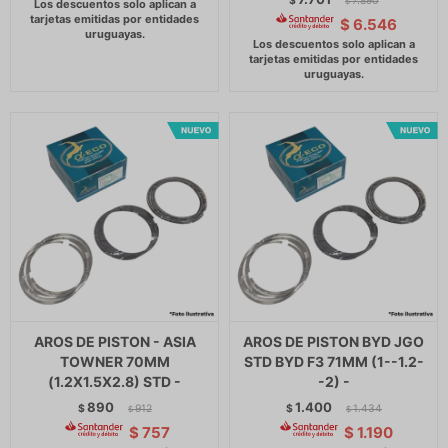
$
7.890
$
$
6.546
AROS DE PISTON - ASIA
AROS DE PISTON BYD JGO
TOWNER 70MM
STD BYD F3 71MM (1--1.2-
(1.2X1.5X2.8) STD -
-2) -
890
1.400
$
912
$
1.434
$
$
$
757
$
1.190