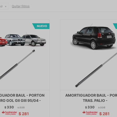
Quitar filtros
úl
GUADOR BAUL - PORTON
AMORTIGUADOR BAUL - PO
O GOL GII GIII 95/04 -
TRAS. PALIO -
330
330
$
338
$
338
$
$
$
281
$
281