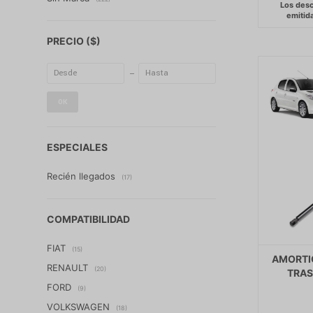
PRECIO
($)
OK
ESPECIALES
Recién llegados
(17)
COMPATIBILIDAD
FIAT
(15)
AMORTI
RENAULT
(20)
TRAS
FORD
(9)
VOLKSWAGEN
(18)