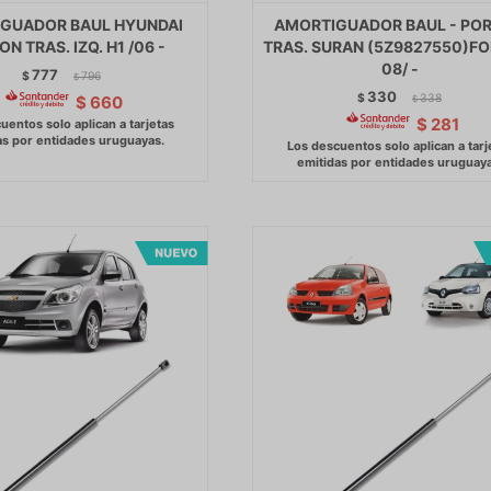
GUADOR BAUL HYUNDAI
AMORTIGUADOR BAUL - PO
N TRAS. IZQ. H1 /06 -
TRAS. SURAN (5Z9827550)FO
08/ -
777
$
796
$
330
$
338
$
660
$
$
281