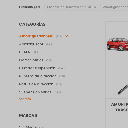
Filtrando por:
Suspensión, transmisión y Dir.
Amortiguador ba
CATEGORÍAS
Amortiguador baúl
(222)
Amortiguador
(591)
Fuelle
(211)
Homocinética
(256)
Bastidor suspensión
(296)
Puntero de dirección
(271)
Rótula de dirección
(226)
Suspensión varios
(234)
AMORTI
TRASER
MARCAS
Sin Marca
(222)