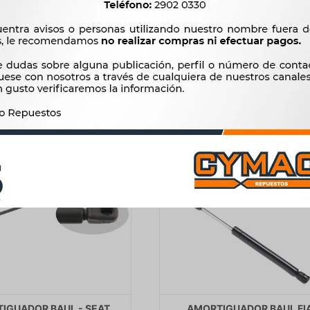
-
$
281
674
$
690
$
$
573
IGUADOR BAUL - SEAT
AMORTIGUADOR BAUL FI