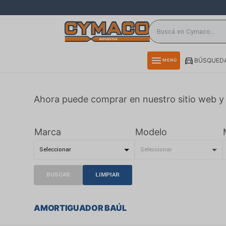
close
directions_car
storefront
menu
BÚSQUEDA
MENÚ
delivery_truck_speed
credit_card
Ahora puede comprar en nuestro sitio web y 
smartphone
rss_feed
Marca
Modelo
BUSCAR
LIMPIAR
AMORTIGUADOR BAÚL