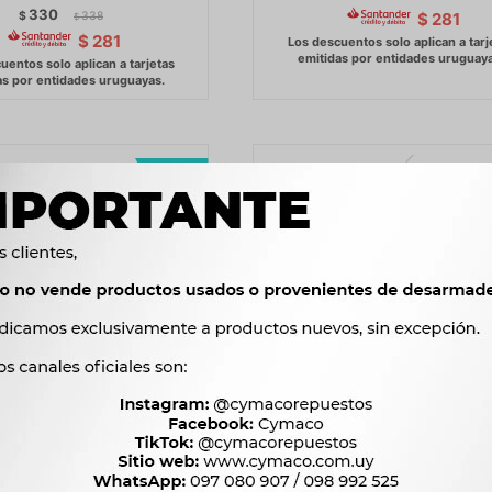
330
$
338
$
281
$
$
281
IGUADOR BAUL - QQ -
AMORTIGUADOR BAUL CITRO
PEUGEOT 505 SEDAN 83/ (862
330
$
338
$