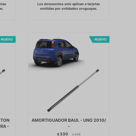
RTON
AMORTIGUADOR BAUL - UNO 2010/
RA -
-
330
$
338
$