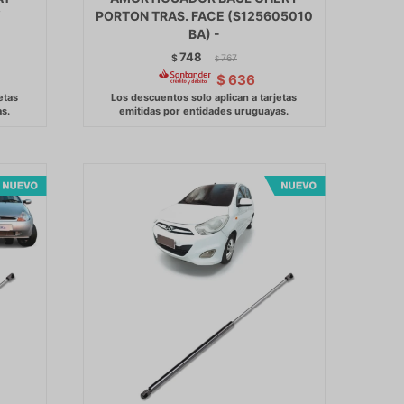
PORTON TRAS. FACE (S125605010
BA) -
748
$
767
$
$
636