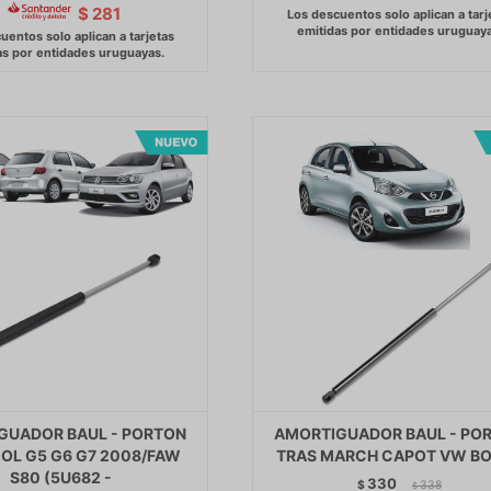
$
281
GUADOR BAUL - PORTON
AMORTIGUADOR BAUL - PO
GOL G5 G6 G7 2008/FAW
TRAS MARCH CAPOT VW BO
S80 (5U682 -
330
$
338
$