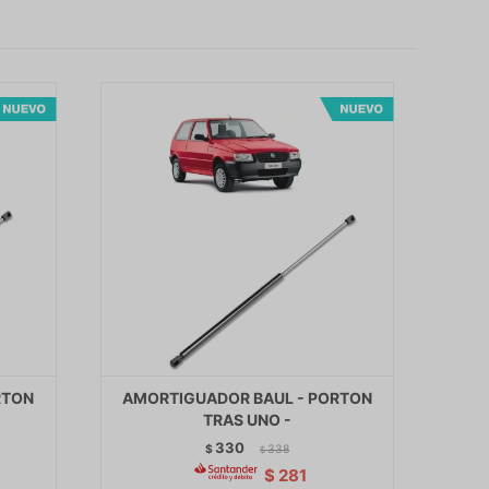
RTON
AMORTIGUADOR BAUL - PORTON
TRAS UNO -
330
$
338
$
$
281