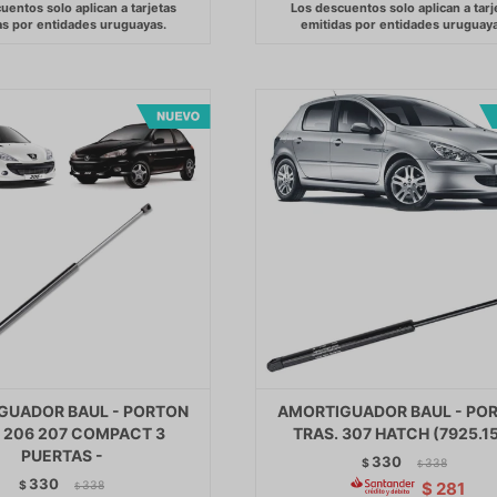
GUADOR BAUL - PORTON
AMORTIGUADOR BAUL - PO
 206 207 COMPACT 3
TRAS. 307 HATCH (7925.15
PUERTAS -
330
$
338
$
330
$
338
$
281
$