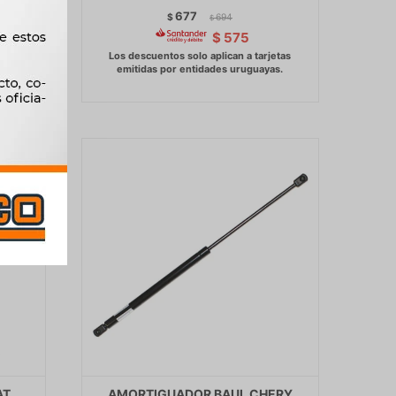
677
$
694
$
$
575
AT
AMORTIGUADOR BAUL CHERY