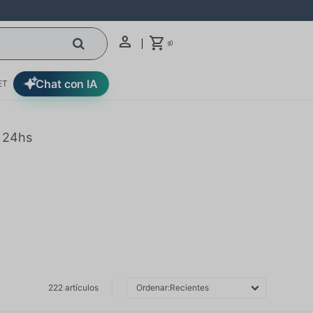
0
$
Chat con IA
ET
n 24hs
222 artículos
Recientes