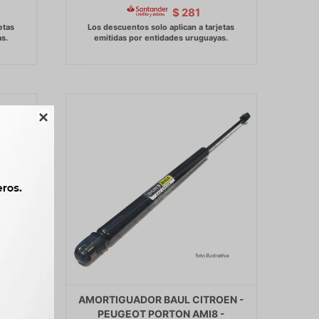
$
281

EN -
AMORTIGUADOR BAUL CITROEN -
2.13)
PEUGEOT PORTON AMI8 -