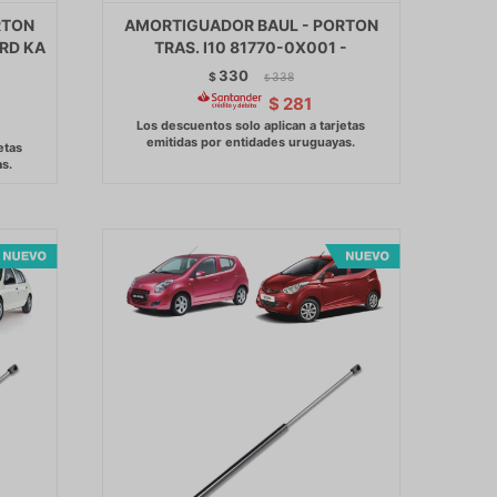
RTON
AMORTIGUADOR BAUL - PORTON
RD KA
TRAS. I10 81770-0X001 -
330
$
338
$
$
281