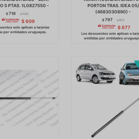
O 5 PTAS. 1L0827550 -
PORTON TRAS. IDEA 05/
(4683030890) -
716
$
733
$
797
$
817
$
609
$
$
677