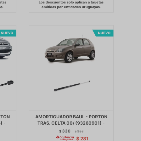
RTON
AMORTIGUADOR BAUL - PORTON
) -
TRAS. CELTA 00/ (93260901) -
330
$
338
$
$
281