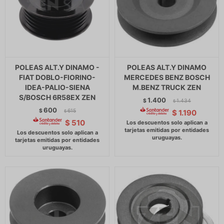
POLEAS ALT.Y DINAMO -
POLEAS ALT.Y DINAMO
FIAT DOBLO-FIORINO-
MERCEDES BENZ BOSCH
IDEA-PALIO-SIENA
M.BENZ TRUCK ZEN
S/BOSCH 6R58EX ZEN
1.400
$
1.434
$
600
$
615
$
1.190
$
$
510