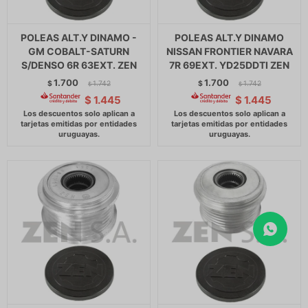
POLEAS ALT.Y DINAMO -
POLEAS ALT.Y DINAMO
GM COBALT-SATURN
NISSAN FRONTIER NAVARA
S/DENSO 6R 63EXT. ZEN
7R 69EXT. YD25DDTI ZEN
1.700
1.700
$
1.742
$
1.742
$
$
$
1.445
$
1.445