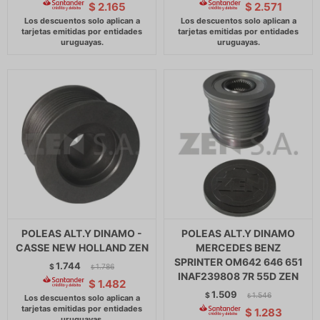
$
2.165
$
2.571
POLEAS ALT.Y DINAMO -
POLEAS ALT.Y DINAMO
CASSE NEW HOLLAND ZEN
MERCEDES BENZ
SPRINTER OM642 646 651
1.744
$
1.786
$
INAF239808 7R 55D ZEN
$
1.482
1.509
$
1.546
$
$
1.283