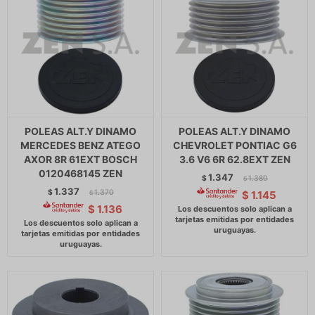
POLEAS ALT.Y DINAMO
POLEAS ALT.Y DINAMO
MERCEDES BENZ ATEGO
CHEVROLET PONTIAC G6
AXOR 8R 61EXT BOSCH
3.6 V6 6R 62.8EXT ZEN
0120468145 ZEN
1.347
$
1.380
$
1.337
$
1.370
$
1.145
$
$
1.136