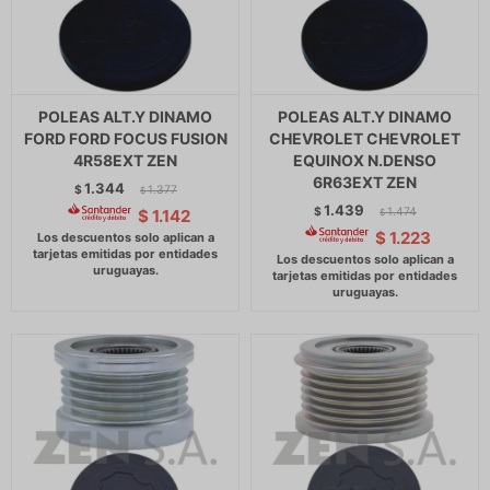
POLEAS ALT.Y DINAMO
POLEAS ALT.Y DINAMO
FORD FORD FOCUS FUSION
CHEVROLET CHEVROLET
4R58EXT ZEN
EQUINOX N.DENSO
6R63EXT ZEN
1.344
$
1.377
$
1.439
$
1.474
$
1.142
$
$
1.223