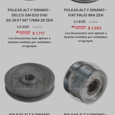
POLEAS ALT.Y DINAMO -
POLEAS ALT.Y DINAMO -
DELCO GM D20 D40
FIAT PALIO 6RA ZEN
90.5EXT INT 17MM 2R ZEN
1.639
$
1.679
$
2.020
$
2.070
$
1.393
$
$
1.717
POLEAS ALT.Y DINAMO
POLEAS ALT.Y DINAMO -