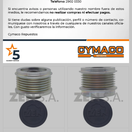
POLEAS ALT.Y DINAMO
POLEAS ALT.Y DINAMO -
MITSUBISHI FUSO CANTER
SSANGYONG XLV SUV 5R
6R 69EXT MITSUBISHI ZEN
54,05EXT ZEN
1.565
1.565
$
1.603
$
1.603
$
$
$
1.330
$
1.330