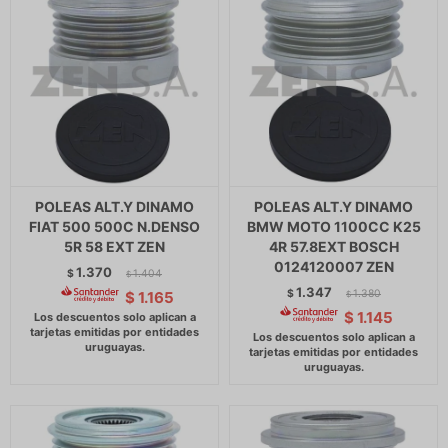
POLEAS ALT.Y DINAMO
POLEAS ALT.Y DINAMO
FIAT 500 500C N.DENSO
BMW MOTO 1100CC K25
5R 58 EXT ZEN
4R 57.8EXT BOSCH
0124120007 ZEN
1.370
$
1.404
$
1.347
$
1.380
$
1.165
$
$
1.145