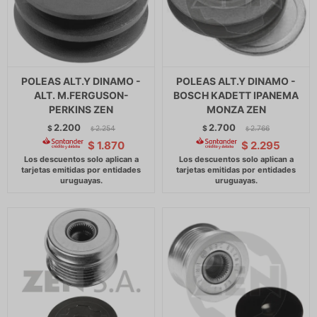
POLEAS ALT.Y DINAMO -
POLEAS ALT.Y DINAMO -
ALT. M.FERGUSON-
BOSCH KADETT IPANEMA
PERKINS ZEN
MONZA ZEN
2.200
2.700
$
2.254
$
2.766
$
$
$
1.870
$
2.295