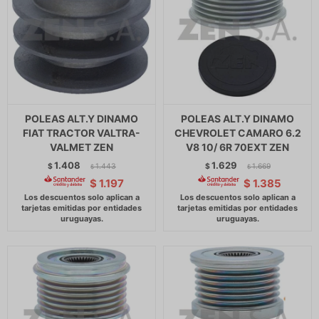
POLEAS ALT.Y DINAMO
POLEAS ALT.Y DINAMO
FIAT TRACTOR VALTRA-
CHEVROLET CAMARO 6.2
VALMET ZEN
V8 10/ 6R 70EXT ZEN
1.408
1.629
$
1.443
$
1.669
$
$
$
1.197
$
1.385