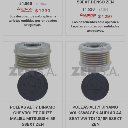
59EXT DENSO ZEN
1.565
$
1.603
$
1.526
$
1.563
$
1.330
$
$
1.297
POLEAS ALT.Y DINAMO
POLEAS ALT.Y DINAMO
CHEVROLET CRUZE
VOLKSWAGEN AUDI A3 A4
MALIBU MITSUBISHI 5R
SEAT VW TDI 13/ 6R 58EXT
58EXT ZEN
ZEN