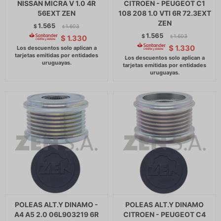
NISSAN MICRA V 1.0 4R
CITROEN - PEUGEOT C1
56EXT ZEN
108 208 1.0 VTI 6R 72.3EXT
ZEN
1.565
$
1.603
$
1.565
$
1.603
$
1.330
$
$
1.330
POLEAS ALT.Y DINAMO -
POLEAS ALT.Y DINAMO
A4 A5 2.0 06L903219 6R
CITROEN - PEUGEOT C4