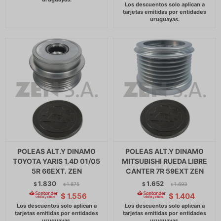
POLEAS ALT.Y DINAMO
POLEAS ALT.Y DINAMO
TOYOTA YARIS 1.4D 01/05
MITSUBISHI RUEDA LIBRE
5R 66EXT. ZEN
CANTER 7R 59EXT ZEN
1.830
1.652
$
1.875
$
1.693
$
$
$
1.556
$
1.404