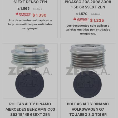
61EXT DENSO ZEN
PICASSO 208 2008 3008
1,5D 6R 59EXT ZEN
1.565
$
1.603
$
1.570
$
1.609
$
1.330
$
$
1.335
POLEAS ALT.Y DINAMO
POLEAS ALT.Y DINAMO
MERCEDES BENZ AMG C63
VOLKSWAGEN Q7
S63 15/ 4R 68EXT ZEN
TOUAREG 3.0 TDI 6R