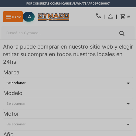
POR CONSULTAS COMUNICARSE AL WHATSAPP 097080907
close
call
menu
IA
0
MENÚ
$
Ahora puede comprar en nuestro sitio web y elegir
retirar su compra en todos nuestros locales en
24hs
Marca
Modelo
Motor
Año