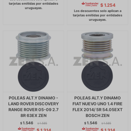
$
1.254
POLEAS ALT.Y DINAMO -
POLEAS ALT.Y DINAMO
LAND ROVER DISCOVERY
FIAT NUEVO UNO 1.4 FIRE
RANGE ROVER 05-09 2.7
FLEX 2014/ 5R 54.05EXT
8R 63EX ZEN
BOSCH ZEN
1.546
1.546
$
1.585
$
1.585
$
$
$
1.314
$
1.314