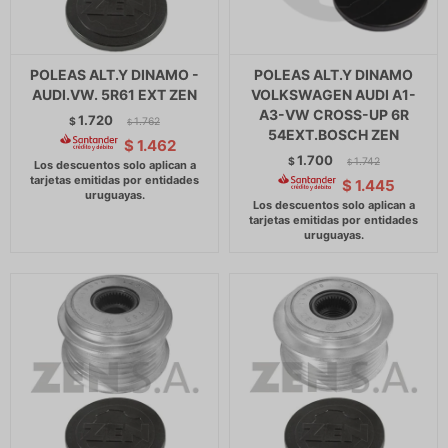
POLEAS ALT.Y DINAMO -
POLEAS ALT.Y DINAMO
AUDI.VW. 5R61 EXT ZEN
VOLKSWAGEN AUDI A1-
A3-VW CROSS-UP 6R
1.720
$
1.762
$
54EXT.BOSCH ZEN
$
1.462
1.700
$
1.742
$
$
1.445