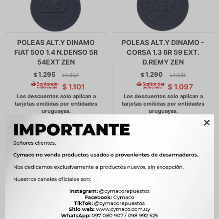
POLEAS ALT.Y DINAMO
POLEAS ALT.Y DINAMO -
FIAT 500 1.4 N.DENSO 5R
CORSA 1.3 6R 59 EXT.
54EXT ZEN
D.REMY ZEN
1.295
1.290
$
1.327
$
1.321
$
$
$
1.101
$
1.097
