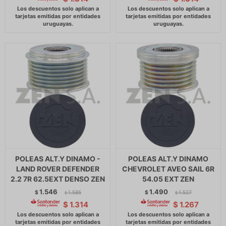
POLEAS ALT.Y DINAMO -
POLEAS ALT.Y DINAMO
LAND ROVER DEFENDER
CHEVROLET AVEO SAIL 6R
2.2 7R 62.5EXT DENSO ZEN
54.05 EXT ZEN
1.546
1.490
$
1.585
$
1.527
$
$
$
1.314
$
1.267