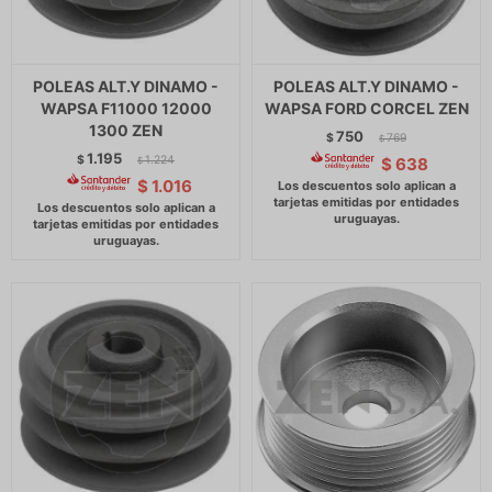
POLEAS ALT.Y DINAMO -
POLEAS ALT.Y DINAMO -
WAPSA F11000 12000
WAPSA FORD CORCEL ZEN
1300 ZEN
750
$
769
$
1.195
$
1.224
$
638
$
$
1.016