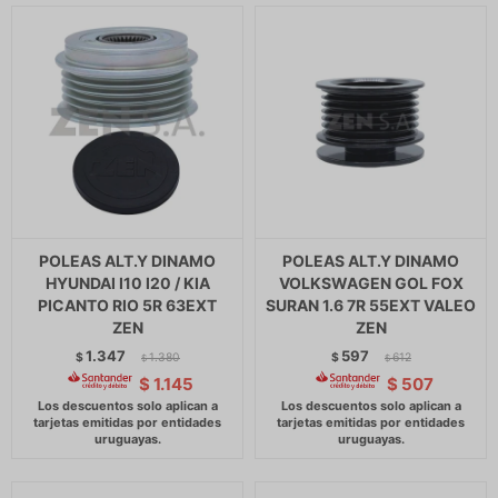
POLEAS ALT.Y DINAMO
POLEAS ALT.Y DINAMO
HYUNDAI I10 I20 / KIA
VOLKSWAGEN GOL FOX
PICANTO RIO 5R 63EXT
SURAN 1.6 7R 55EXT VALEO
ZEN
ZEN
1.347
597
$
1.380
$
612
$
$
$
1.145
$
507