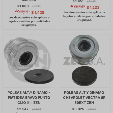
1.451
$
1.487
$
1.680
$
1.722
$
1.233
$
$
1.428
POLEAS ALT.Y DINAMO -
POLEAS ALT.Y DINAMO
FIAT IDEA BRAVO PUNTO
CHEVROLET VECTRA 6R
CLIO II III ZEN
59EXT ZEN
2.547
3.025
$
2.609
$
3.100
$
$