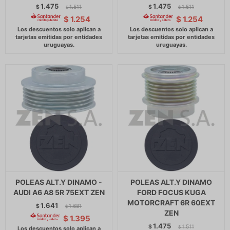
1.475
1.475
$
1.511
$
1.511
$
$
$
1.254
$
1.254
POLEAS ALT.Y DINAMO -
POLEAS ALT.Y DINAMO
AUDI A6 A8 5R 75EXT ZEN
FORD FOCUS KUGA
MOTORCRAFT 6R 60EXT
1.641
$
1.681
$
ZEN
$
1.395
1.475
$
1.511
$