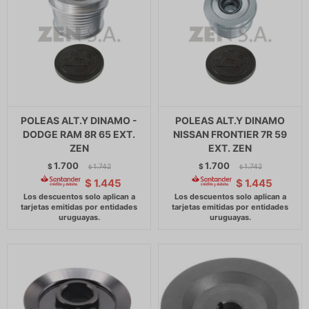
POLEAS ALT.Y DINAMO -
POLEAS ALT.Y DINAMO
DODGE RAM 8R 65 EXT.
NISSAN FRONTIER 7R 59
ZEN
EXT. ZEN
1.700
1.700
$
1.742
$
1.742
$
$
$
1.445
$
1.445