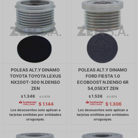
POLEAS ALT.Y DINAMO
POLEAS ALT.Y DINAMO
TOYOTA TOYOTA LEXUS
FORD FIESTA 1.0
NX200T-300 N.DENSO
ECOBOOST N.DENSO 6R
ZEN
54,05EXT ZEN
1.346
1.536
$
1.379
$
1.574
$
$
$
1.144
$
1.306