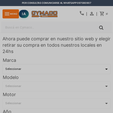
POR CONSULTAS COMUNICARSE AL WHATSAPP 097080907
close
call
menu
IA
0
MENÚ
$
Ahora puede comprar en nuestro sitio web y elegir
retirar su compra en todos nuestros locales en
24hs
Marca
Modelo
Motor
Año