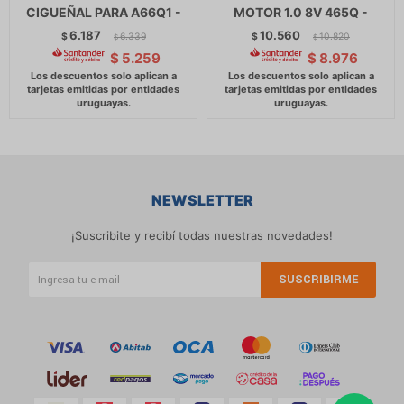
CIGUEÑAL PARA A66Q1 -
MOTOR 1.0 8V 465Q -
6.187
10.560
$
6.339
$
10.820
$
$
$
5.259
$
8.976
NEWSLETTER
¡Suscribite y recibí todas nuestras novedades!
SUSCRIBIRME