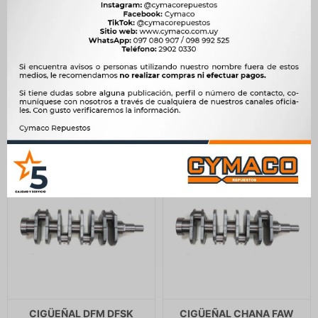
CIGÜEÑAL JMC CIGUEÑAL
CIGÜEÑAL GREAT WALL
2.8 -
WINGLE 6 / 7 POER 2.0 TD -
19.000
19.200
$
19.467
$
19.672
$
$
$
16.150
$
16.320
CIGÜEÑAL DFM DFSK
CIGÜEÑAL CHANA FAW