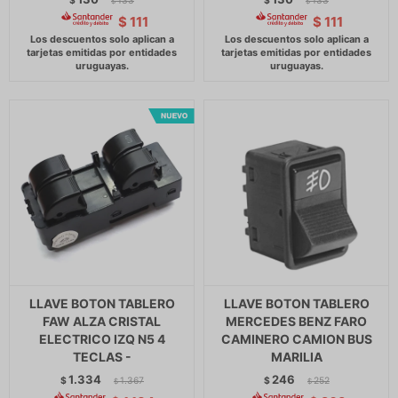
$
133
$
133
$
$
$
111
$
111
LLAVE BOTON TABLERO
LLAVE BOTON TABLERO
FAW ALZA CRISTAL
MERCEDES BENZ FARO
ELECTRICO IZQ N5 4
CAMINERO CAMION BUS
TECLAS -
MARILIA
1.334
246
$
1.367
$
252
$
$