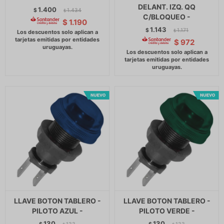
DELANT. IZQ. QQ
1.400
$
1.434
$
C/BLOQUEO -
$
1.190
1.143
$
1.171
$
$
972
LLAVE BOTON TABLERO -
LLAVE BOTON TABLERO -
PILOTO AZUL -
PILOTO VERDE -
130
130