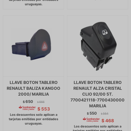
LLAVE BOTON TABLERO
LLAVE BOTON TABLERO
RENAULT BALIZA KANGOO
RENAULT ALZA CRISTAL
2000/ MARILIA
CLIO 92/00 5T.
7700421118-7700430000
650
$
666
$
MARILIA
$
553
550
$
564
$
$
468