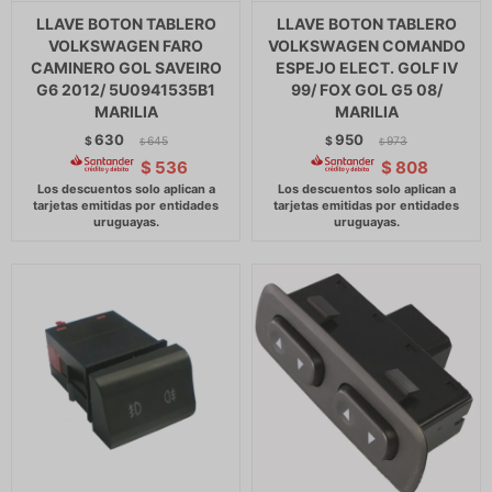
LLAVE BOTON TABLERO
LLAVE BOTON TABLERO
VOLKSWAGEN FARO
VOLKSWAGEN COMANDO
CAMINERO GOL SAVEIRO
ESPEJO ELECT. GOLF IV
G6 2012/ 5U0941535B1
99/ FOX GOL G5 08/
MARILIA
MARILIA
630
950
$
645
$
973
$
$
$
536
$
808