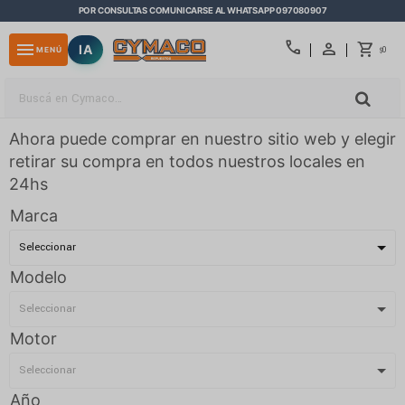
POR CONSULTAS COMUNICARSE AL WHATSAPP 097080907
close
call
menu
IA
0
MENÚ
$
Ahora puede comprar en nuestro sitio web y elegir
retirar su compra en todos nuestros locales en
24hs
Marca
Modelo
Motor
Año