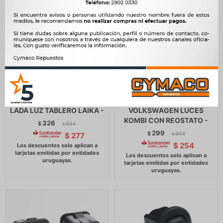
LLAVE BOTON TABLERO
LLAVE BOTON TABLERO
LADA LUZ TABLERO LAIKA -
VOLKSWAGEN LUCES
KOMBI CON REOSTATO -
326
$
334
$
299
$
306
$
277
$
$
254