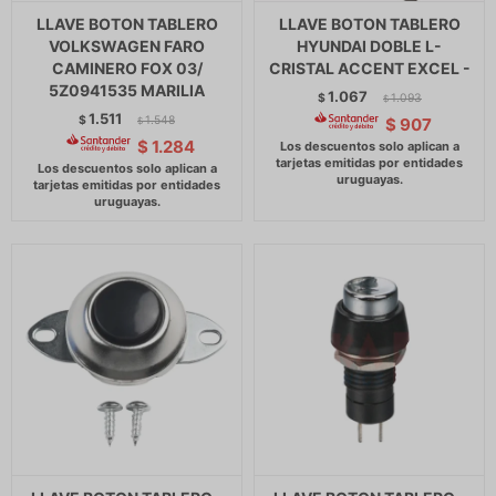
LLAVE BOTON TABLERO
LLAVE BOTON TABLERO
VOLKSWAGEN FARO
HYUNDAI DOBLE L-
CAMINERO FOX 03/
CRISTAL ACCENT EXCEL -
5Z0941535 MARILIA
1.067
$
1.093
$
1.511
$
1.548
$
907
$
$
1.284