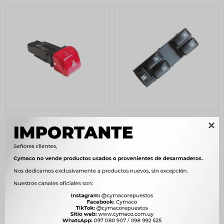
LLAVE BOTON TABLERO
LLAVE BOTON TABLERO

GREAT WALL LLAVE
GEELY LLAVE ALZA
BALIZA WINGLE 5 -
CRISTAL GEELY CK -
800
853
$
820
$
874
$
$
$
680
$
725