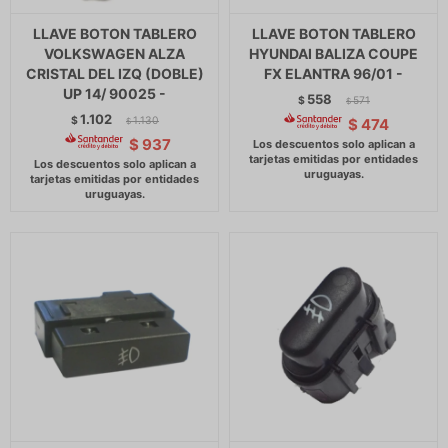
LLAVE BOTON TABLERO
LLAVE BOTON TABLERO
VOLKSWAGEN ALZA
HYUNDAI BALIZA COUPE
CRISTAL DEL IZQ (DOBLE)
FX ELANTRA 96/01 -
UP 14/ 90025 -
558
$
571
$
1.102
$
1.130
$
474
$
$
937