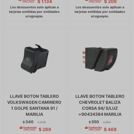
$
1.134
$
209
LLAVE BOTON TABLERO
LLAVE BOTON TABLERO
VOLKSWAGEN CAMINERO
CHEVROLET BALIZA
1 GOLPE SANTANA 91 /
CORSA 94/ S/LUZ
MARILIA
=90434384 MARILIA
340
550
$
348
$
564
$
$
$
289
$
468