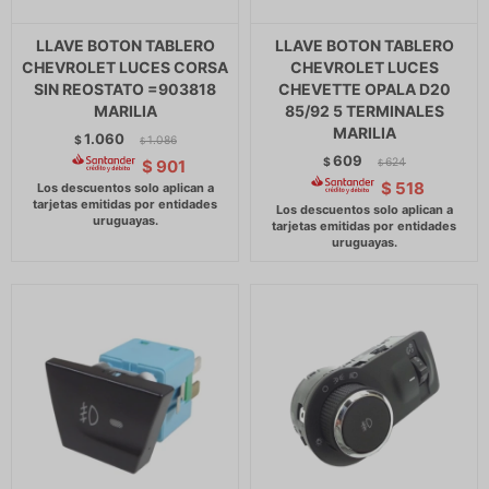
LLAVE BOTON TABLERO
LLAVE BOTON TABLERO
CHEVROLET LUCES CORSA
CHEVROLET LUCES
SIN REOSTATO =903818
CHEVETTE OPALA D20
MARILIA
85/92 5 TERMINALES
MARILIA
1.060
$
1.086
$
609
$
624
$
901
$
$
518