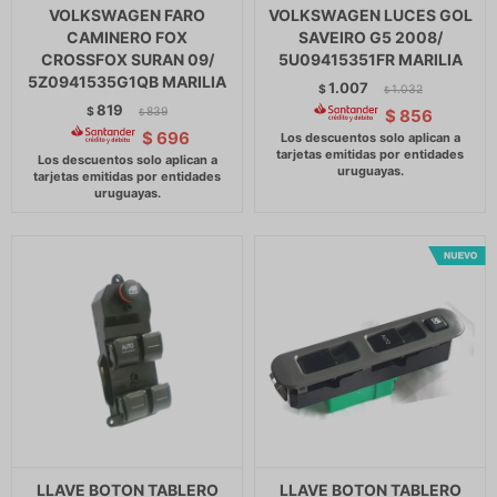
VOLKSWAGEN FARO
VOLKSWAGEN LUCES GOL
CAMINERO FOX
SAVEIRO G5 2008/
CROSSFOX SURAN 09/
5U09415351FR MARILIA
5Z0941535G1QB MARILIA
1.007
$
1.032
$
819
$
839
$
856
$
$
696
LLAVE BOTON TABLERO
LLAVE BOTON TABLERO