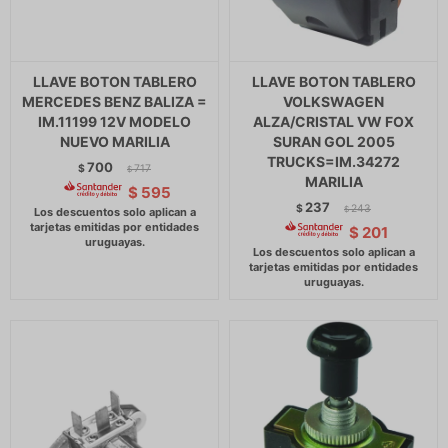
LLAVE BOTON TABLERO
LLAVE BOTON TABLERO
MERCEDES BENZ BALIZA =
VOLKSWAGEN
IM.11199 12V MODELO
ALZA/CRISTAL VW FOX
NUEVO MARILIA
SURAN GOL 2005
TRUCKS=IM.34272
700
$
717
$
MARILIA
$
595
237
$
243
$
$
201