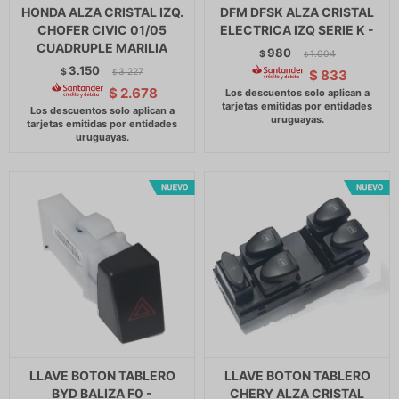
HONDA ALZA CRISTAL IZQ.
DFM DFSK ALZA CRISTAL
CHOFER CIVIC 01/05
ELECTRICA IZQ SERIE K -
CUADRUPLE MARILIA
980
$
1.004
$
3.150
$
3.227
$
833
$
$
2.678
LLAVE BOTON TABLERO
LLAVE BOTON TABLERO
BYD BALIZA F0 -
CHERY ALZA CRISTAL