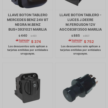
LLAVE BOTON TABLERO
LLAVE BOTON TABLERO -
MERCEDES BENZ 24V 8T
LUCES J.DEERE
NEGRA M.BENZ
M.FERGUSON 12V
BUS=3931021 MARILIA
AGCO83813500 MARILIA
440
885
$
451
$
907
$
$
$
374
$
752