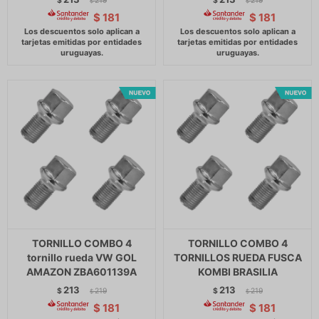
$
219
$
219
$
$
$
181
$
181
TORNILLO COMBO 4
TORNILLO COMBO 4
tornillo rueda VW GOL
TORNILLOS RUEDA FUSCA
AMAZON ZBA601139A
KOMBI BRASILIA
213
213
$
219
$
219
$
$
$
181
$
181