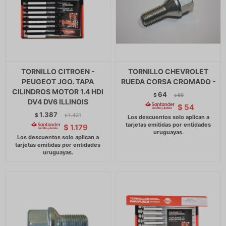
TORNILLO CITROEN -
TORNILLO CHEVROLET
PEUGEOT JGO. TAPA
RUEDA CORSA CROMADO -
CILINDROS MOTOR 1.4 HDI
64
$
66
$
DV4 DV6 ILLINOIS
$
54
1.387
$
1.421
$
$
1.179