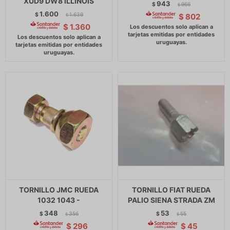
XUD9 DW8 ILLINOIS
943
$
966
$
1.600
$
1.639
$
802
$
$
1.360
TORNILLO JMC RUEDA
TORNILLO FIAT RUEDA
1032 1043 -
PALIO SIENA STRADA ZM
348
53
$
356
$
55
$
$
$
296
$
45