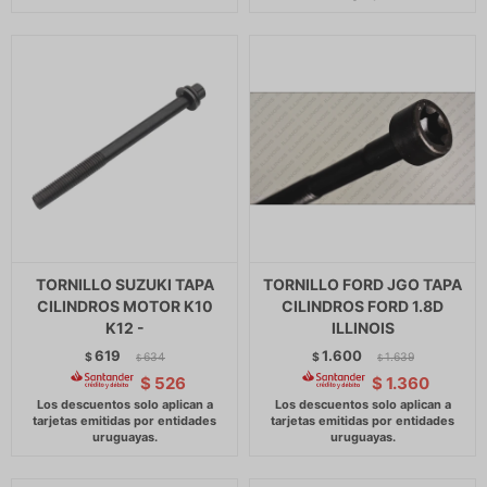
TORNILLO SUZUKI TAPA
TORNILLO FORD JGO TAPA
CILINDROS MOTOR K10
CILINDROS FORD 1.8D
K12 -
ILLINOIS
619
1.600
$
634
$
1.639
$
$
$
526
$
1.360