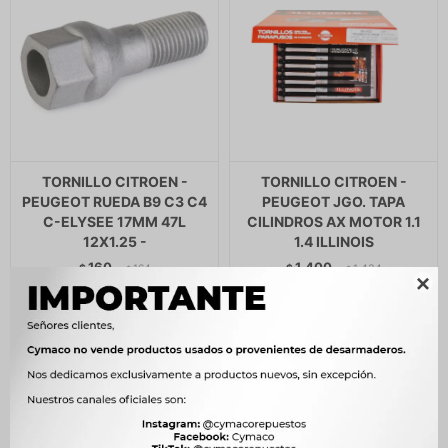
TORNILLO CITROEN -
TORNILLO CITROEN -
PEUGEOT RUEDA B9 C3 C4
PEUGEOT JGO. TAPA
C-ELYSEE 17MM 47L
CILINDROS AX MOTOR 1.1
12X1.25 -
1.4 ILLINOIS
160
1.400
$
164
$
1.434
$
$

$
136
$
1.190