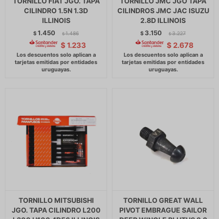
TORNILLO FIAT JGO. TAPA
TORNILLO JMC JGO TAPA
CILINDRO 1.5N 1.3D
CILINDROS JMC JAC ISUZU
ILLINOIS
2.8D ILLINOIS
1.450
3.150
$
1.486
$
3.227
$
$
$
1.233
$
2.678
TORNILLO MITSUBISHI
TORNILLO GREAT WALL
JGO. TAPA CILINDRO L200
PIVOT EMBRAGUE SAILOR