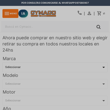
POR CONSULTAS COMUNICARSE AL WHATSAPP 097080907
close
call
menu
IA
0
MENÚ
$
Ahora puede comprar en nuestro sitio web y elegir
retirar su compra en todos nuestros locales en
24hs
Marca
Modelo
Motor
Año