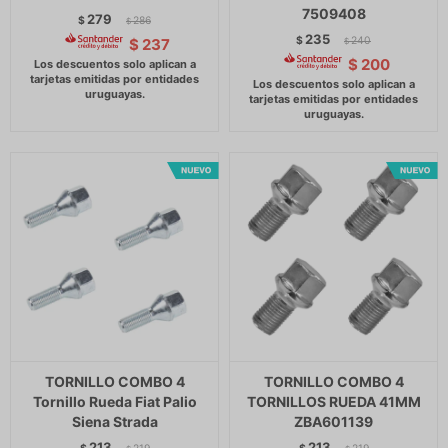
7509408
279
$
286
$
235
$
240
$
237
$
$
200
TORNILLO COMBO 4
TORNILLO COMBO 4
Tornillo Rueda Fiat Palio
TORNILLOS RUEDA 41MM
Siena Strada
ZBA601139
213
213