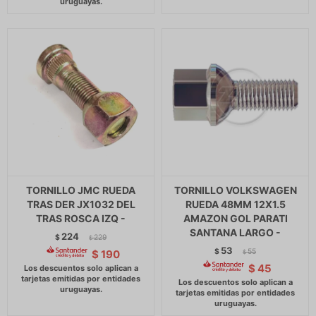
TORNILLO JMC RUEDA
TORNILLO VOLKSWAGEN
TRAS DER JX1032 DEL
RUEDA 48MM 12X1.5
TRAS ROSCA IZQ -
AMAZON GOL PARATI
SANTANA LARGO -
224
$
229
$
53
$
55
$
190
$
$
45