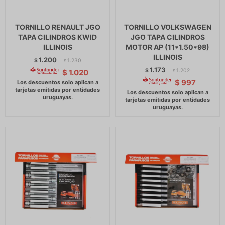
TORNILLO RENAULT JGO
TORNILLO VOLKSWAGEN
TAPA CILINDROS KWID
JGO TAPA CILINDROS
ILLINOIS
MOTOR AP (11*1.50*98)
ILLINOIS
1.200
$
1.230
$
1.173
$
1.202
$
1.020
$
$
997