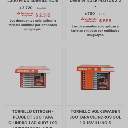
L300 H100 4D56 ILLINOIS
DEER WINGLE PLUTUS 2.2
-
2.720
$
2.787
$
700
$
717
$
2.312
$
$
595
TORNILLO CITROEN -
TORNILLO VOLKSWAGEN
PEUGEOT JGO TAPA
JGO TAPA CILINDROS GOL
CILINDRO 1.8D XUD7 1.9D
1.0 16V ILLINOIS