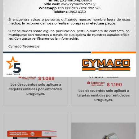
TORNILLO RENAULT JGO
TORNILLO CHEVROLET
TAPA CILINDRO MOTOR
JGO. TAPA CILINDROS
1.9D F8Q (X10) ILLINOIS
CORSA NAFTA (HASTA 99
ILLINOIS
1.280
$
1.311
$
1.400
$
1.434
$
1.088
$
$
1.190