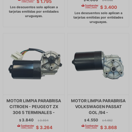
$
4.098
$
1.795
$
$
3.400
MOTOR LIMPIA PARABRISA
MOTOR LIMPIA PARABRISA
CITROEN - PEUGEOT ZX
VOLKSWAGEN PASSAT
306 5 TERMINALES -
GOL /94 -
3.840
4.550
$
3.934
$
4.662
$
$
$
3.264
$
3.868