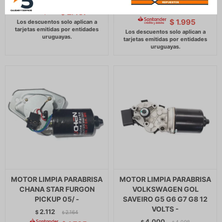
$
2.998
$
2.347
$
2.404
$
2.487
$
$
1.995
MOTOR LIMPIA PARABRISA
MOTOR LIMPIA PARABRISA
CHANA STAR FURGON
VOLKSWAGEN GOL
PICKUP 05/ -
SAVEIRO G5 G6 G7 G8 12
VOLTS -
2.112
$
2.164
$
4.000