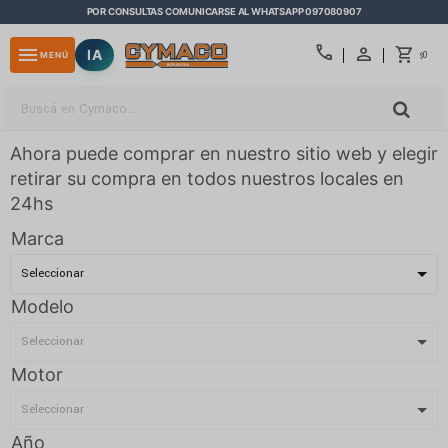
POR CONSULTAS COMUNICARSE AL WHATSAPP 097080907
close
call
menu
IA
0
MENÚ
$
Ahora puede comprar en nuestro sitio web y elegir
retirar su compra en todos nuestros locales en
24hs
Marca
Modelo
Motor
Año