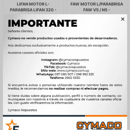
LIFAN MOTOR L-
FAW MOTOR L/PARABRISA
PARABRISA LIFAN 320 -
FAW V5 / N5 -
2.873
4.693
$
2.943
$
4.809
$
$

$
2.442
$
3.989
MOTOR LIMPIA PARABRISA
MOTOR LIMPIA PARABRISA
JMC JX1032 JX1043 -
FIAT UNO PREMIO DUNA
FIORINO -
2.926