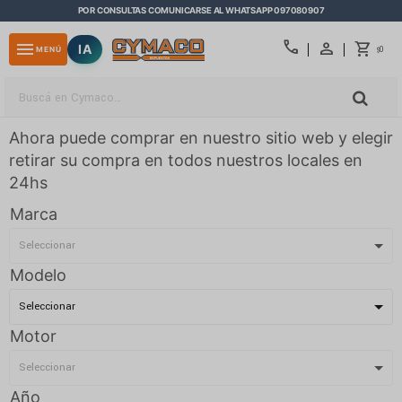
POR CONSULTAS COMUNICARSE AL WHATSAPP 097080907
close
call
menu
IA
0
MENÚ
$
Ahora puede comprar en nuestro sitio web y elegir
retirar su compra en todos nuestros locales en
24hs
Marca
Modelo
Motor
Año