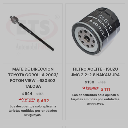
MATE DE DIRECCION
FILTRO ACEITE - ISUZU
TOYOTA COROLLA 2003/
JMC 2.2-2.8 NAKAMURA
FOTON VIEW =680402
130
$
133
$
TALOSA
$
111
544
$
558
$
$
462