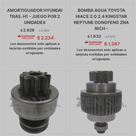
AMORTIGUADOR HYUNDAI
BOMBA AGUA TOYOTA
TRAS. H1 - JUEGO POR 2
HIACE 2.0 2.4 KINGSTAR
UNIDADES
NEPTUNE DONGFENG ZNA
RICH -
2.628
$
2.693
$
1.632
$
1.672
$
2.234
$
$
1.387