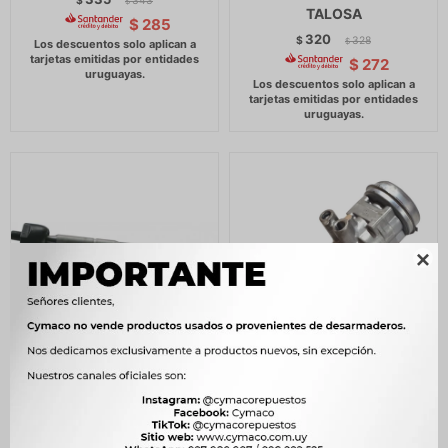
$
343
$
TALOSA
$
285
320
$
328
$
$
272

MATE DE DIRECCION
BOMBA ACEITE JMC 1032
TOYOTA HIACE 95/-
1043 1062 ISUZU NKR NPR
KINGSTAR MINIBUS/FOTON
N900 2.8 D 4JB1 30MM
VIEW -
ARCO