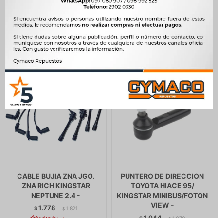
900
9.555
$
922
$
9.790
$
$
$
765
$
8.122
CABLE BUJIA ZNA JGO.
PUNTERO DE DIRECCION
ZNA RICH KINGSTAR
TOYOTA HIACE 95/
NEPTUNE 2.4 -
KINGSTAR MINIBUS/FOTON
VIEW -
1.778
$
1.821
$
1.044