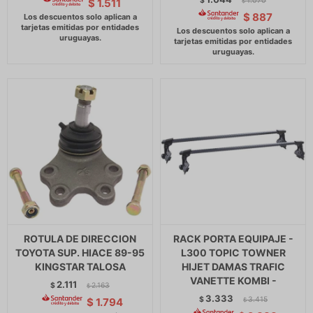
$
1.070
$
1.511
$
$
887
ROTULA DE DIRECCION
RACK PORTA EQUIPAJE -
TOYOTA SUP. HIACE 89-95
L300 TOPIC TOWNER
KINGSTAR TALOSA
HIJET DAMAS TRAFIC
VANETTE KOMBI -
2.111
$
2.163
$
3.333
$
3.415
$
1.794
$