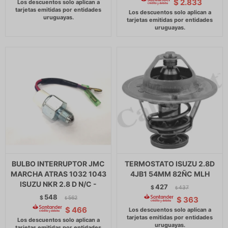
$
2.833
BULBO INTERRUPTOR JMC
TERMOSTATO ISUZU 2.8D
MARCHA ATRAS 1032 1043
4JB1 54MM 82ÑC MLH
ISUZU NKR 2.8 D N/C -
427
$
437
$
548
$
562
$
363
$
$
466