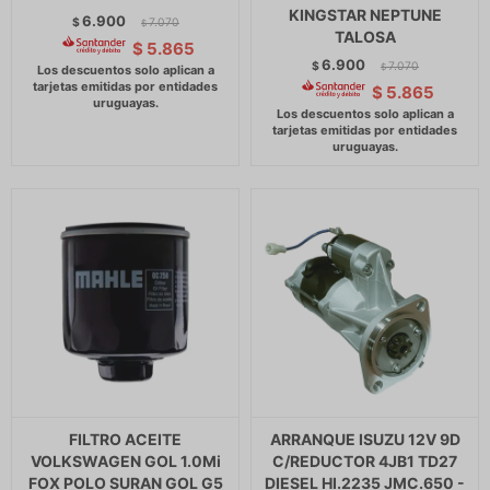
KINGSTAR NEPTUNE
6.900
$
7.070
$
TALOSA
$
5.865
6.900
$
7.070
$
$
5.865
FILTRO ACEITE
ARRANQUE ISUZU 12V 9D
VOLKSWAGEN GOL 1.0Mi
C/REDUCTOR 4JB1 TD27
FOX POLO SURAN GOL G5
DIESEL HI.2235 JMC.650 -