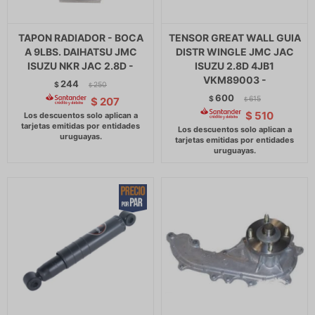
TAPON RADIADOR - BOCA
TENSOR GREAT WALL GUIA
A 9LBS. DAIHATSU JMC
DISTR WINGLE JMC JAC
ISUZU NKR JAC 2.8D -
ISUZU 2.8D 4JB1
VKM89003 -
244
$
250
$
600
$
615
$
207
$
$
510