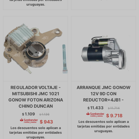
REGULADOR VOLTAJE -
ARRANQUE JMC GONOW
MITSUBISHI JMC 1021
12V 9D CON
GONOW FOTON ARIZONA
REDUCTOR=4JB1 -
CHINO DUNCAN
11.433
$
11.714
$
1.109
$
1.136
$
9.718
$
$
943