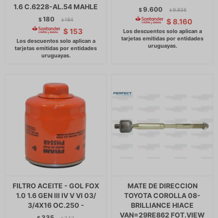
1.6 C.6228-AL.54 MAHLE
9.600
$
9.836
$
180
$
184
$
8.160
$
$
153
FILTRO ACEITE - GOL FOX
MATE DE DIRECCION
1.0 1.6 GEN III IV V VI 03/
TOYOTA COROLLA 08-
3/4X16 OC.250 -
BRILLIANCE HIACE
VAN=29RE862 FOT.VIEW
335