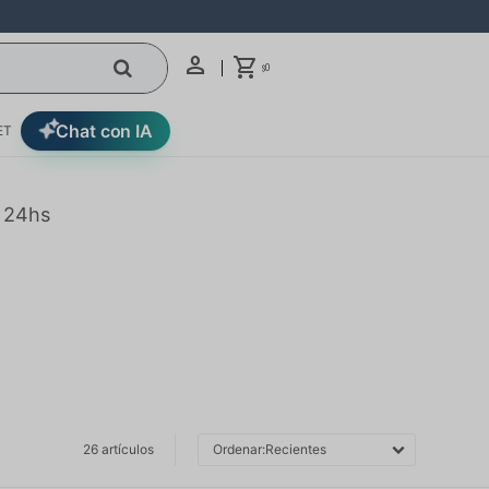
0
$
Chat con IA
ET
n 24hs
26 artículos
Recientes