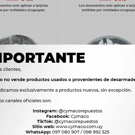
 RUEDA - RODADO 14 JGO.
TAZAS DE RUEDA - RODADO 1
4 PZAS ABS
4 PZAS ABS
1.173
1.173
$
1.202
$
1.202
$
$