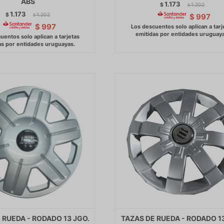
ABS
1.173
$
1.202
$
1.173
$
1.202
$
997
$
$
997
 RUEDA - RODADO 13 JGO.
TAZAS DE RUEDA - RODADO 1