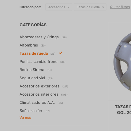
Quitar filtros
Filtrando por:
Accesorios
Tazas de rueda
CATEGORÍAS
Abrazaderas y Orings
(38)
Alfombras
(50)
Tazas de rueda
(26)
Perillas cambio freno
(34)
Bocina Sirena
(35)
Seguridad vial
(35)
Accesorios exteriores
(217)
Accesorios interiores
(108)
Climatizadores A.A.
(36)
TAZAS 
Señalización
(87)
GOL 20