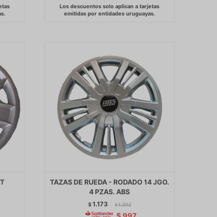
LT
TAZAS DE RUEDA - RODADO 14 JGO.
4 PZAS. ABS
1.173
$
1.202
$
$
997