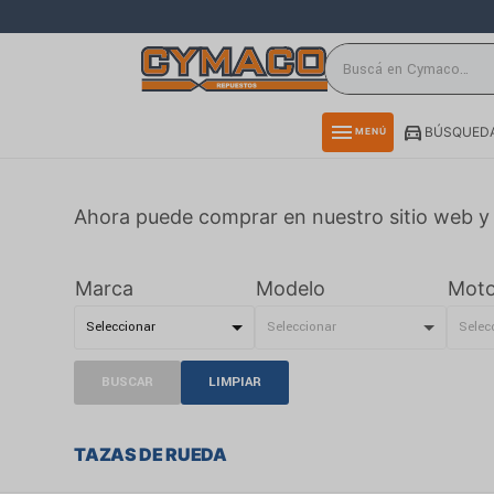
close
directions_car
storefront
menu
BÚSQUEDA
MENÚ
delivery_truck_speed
credit_card
Ahora puede comprar en nuestro sitio web y 
smartphone
rss_feed
Marca
Modelo
Moto
BUSCAR
LIMPIAR
TAZAS DE RUEDA