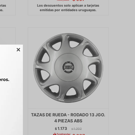

5 JGO.
TAZAS DE RUEDA - RODADO 13 JGO.
4 PIEZAS ABS
1.173
$
1.202
$