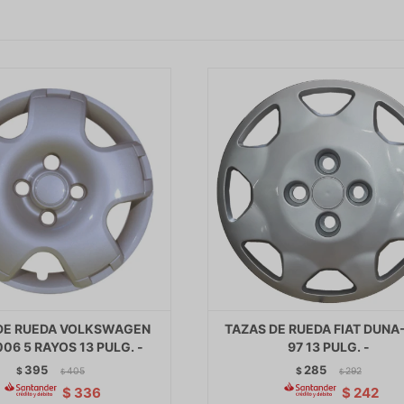
DE RUEDA VOLKSWAGEN
TAZAS DE RUEDA FIAT DUNA
06 5 RAYOS 13 PULG. -
97 13 PULG. -
395
285
$
405
$
292
$
$
$
336
$
242