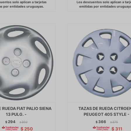
 RUEDA FIAT PALIO SIENA
TAZAS DE RUEDA CITROEN
13 PULG. -
PEUGEOT 405 STYLE -
294
366
$
302
$
375
$
$
$
250
$
311