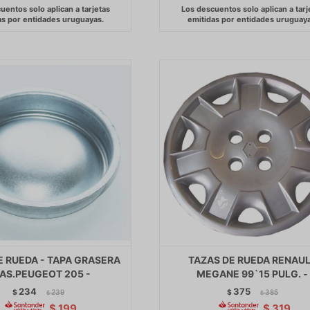
E RUEDA - TAPA GRASERA
TAZAS DE RUEDA RENAU
AS.PEUGEOT 205 -
MEGANE 99`15 PULG. -
234
375
$
239
$
385
$
$
$
199
$
319