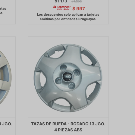
1.173
$
1.202
$
$
997
3 JGO.
TAZAS DE RUEDA - RODADO 13 JGO.
4 PIEZAS ABS