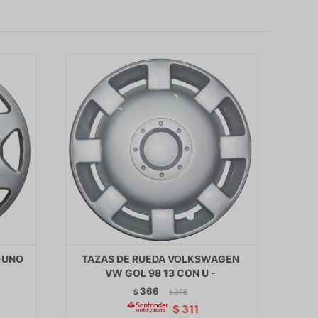
-UNO
TAZAS DE RUEDA VOLKSWAGEN
VW GOL 98 13 CON U -
366
$
375
$
$
311