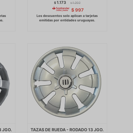
1.173
$
1.202
$
$
997
3 JGO.
TAZAS DE RUEDA - RODADO 13 JGO.