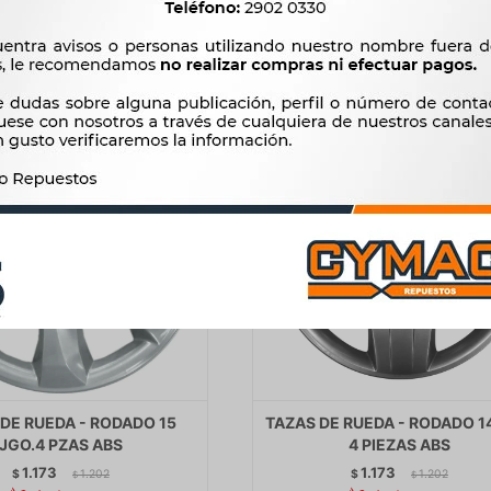
$
997
$
997
DE RUEDA - RODADO 15
TAZAS DE RUEDA - RODADO 1
JGO.4 PZAS ABS
4 PIEZAS ABS
1.173
1.173
$
1.202
$
1.202
$
$