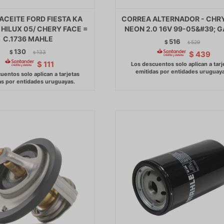
 ACEITE FORD FIESTA KA
CORREA ALTERNADOR - CHR
HILUX 05/ CHERY FACE =
NEON 2.0 16V 99-05&#39; 
C.1736 MAHLE
516
$
529
$
130
$
133
$
439
$
$
111