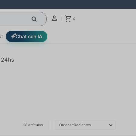
0
$
Chat con IA
ET
n 24hs
28 artículos
Recientes