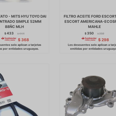
TO - MITS HYU TOYO DAI
FILTRO ACEITE FORD ESCORT
NTRADO SIMPLE 52MM
ESCORT AMERICANA-ECOS
88ÑC MLH
MAHLE
433
350
$
444
$
359
$
$
$
368
$
298