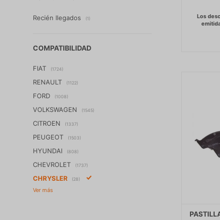
Recién llegados
(1)
COMPATIBILIDAD
FIAT
(1724)
RENAULT
(1122)
FORD
(1008)
VOLKSWAGEN
(1545)
CITROEN
(1337)
PEUGEOT
(1503)
HYUNDAI
(808)
CHEVROLET
(1737)
CHRYSLER
(28)
PASTILL