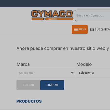
close
directions_car
storefront
menu
BÚSQUEDA
MENÚ
delivery_truck_speed
credit_card
Ahora puede comprar en nuestro sitio web y 
smartphone
rss_feed
Marca
Modelo
BUSCAR
LIMPIAR
PRODUCTOS