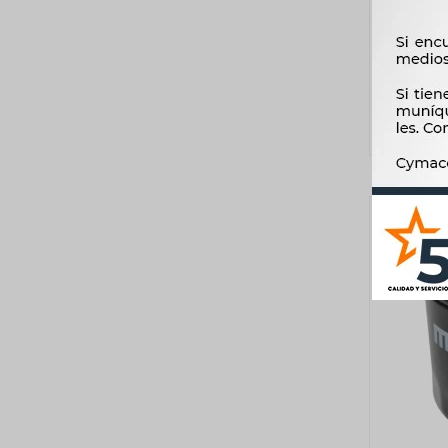
MATE 
COROLLA
VAN=29R