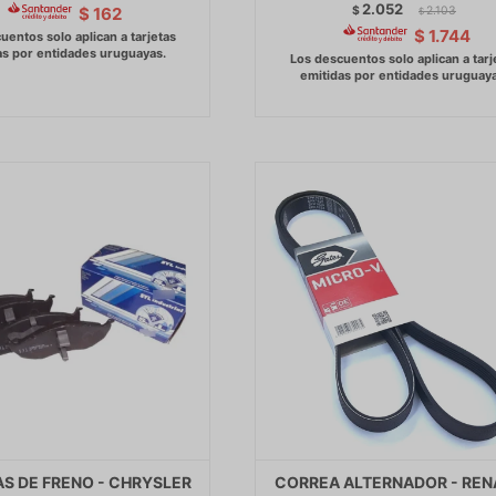
2.052
$
2.103
$
162
$
$
1.744
AS DE FRENO - CHRYSLER
CORREA ALTERNADOR - REN