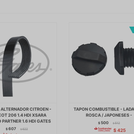
ALTERNADOR CITROEN -
TAPON COMBUSTIBLE - LAD
OT 206 1.4 HDI XSARA
ROSCA / JAPONESES -
 PARTNER 1.6 HDI GATES
500
$
512
$
607
$
622
$
425
$