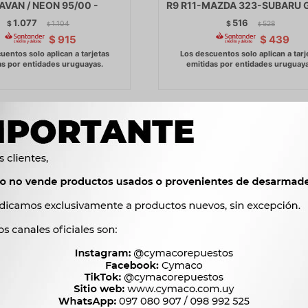
AVAN / NEON 95/00 -
R9 R11-MAZDA 323-SUBARU 
1.077
516
$
1.104
$
528
$
$
$
915
$
439