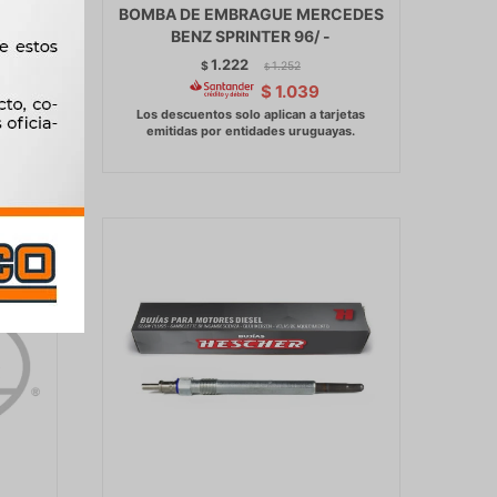
AI
BOMBA DE EMBRAGUE MERCEDES
UL
BENZ SPRINTER 96/ -
 ZEN
1.222
$
1.252
$
$
1.039