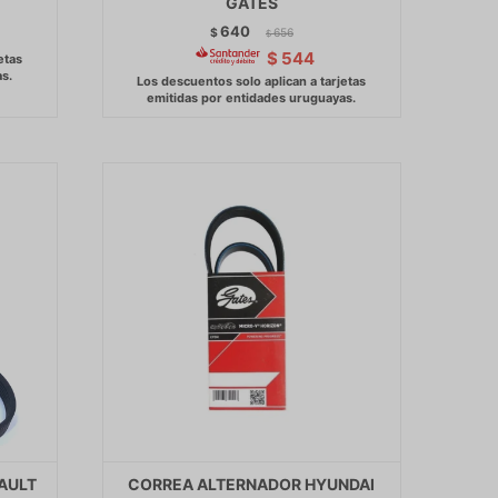
GATES
640
$
656
$
$
544
AULT
CORREA ALTERNADOR HYUNDAI