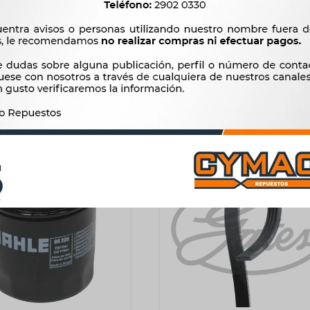
DE DIRECCION TOYOTA
BENDIX ARRANQUE HYUND
 08- BRILLIANCE HIACE
ACCE.KIA RIO I30/I20 SO
E862 FOT.VIEW TALOSA
TUCSON MITS L200=1706ZM
320
762
$
328
$
781
$
$
$
272
$
648