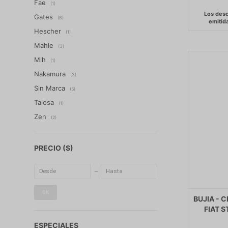
Fae
(1)
Gates
(8)
Hescher
(1)
Mahle
(3)
Mlh
(1)
Nakamura
(3)
Sin Marca
(5)
Talosa
(1)
Zen
(2)
PRECIO
($)
OK
BUJIA - 
FIAT 
ESPECIALES