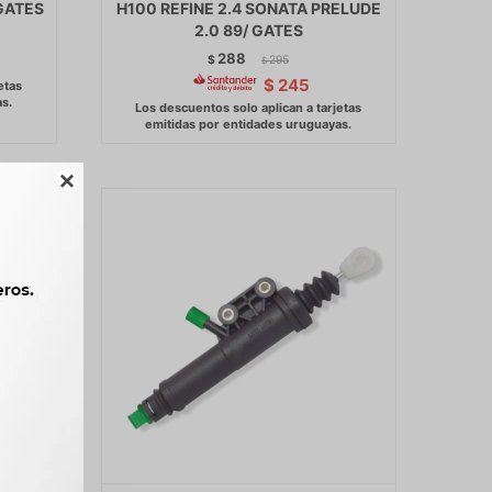
GATES
H100 REFINE 2.4 SONATA PRELUDE
2.0 89/ GATES
288
$
295
$
$
245
