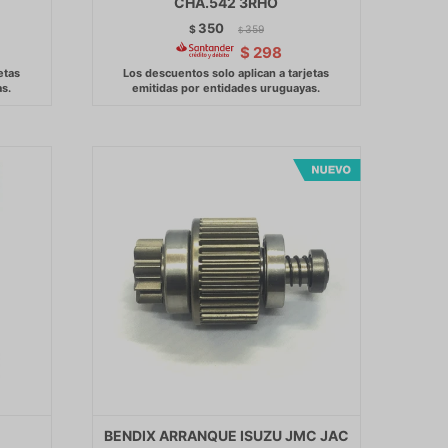
CHA.542 3RHO
350
$
359
$
$
298
BENDIX ARRANQUE ISUZU JMC JAC