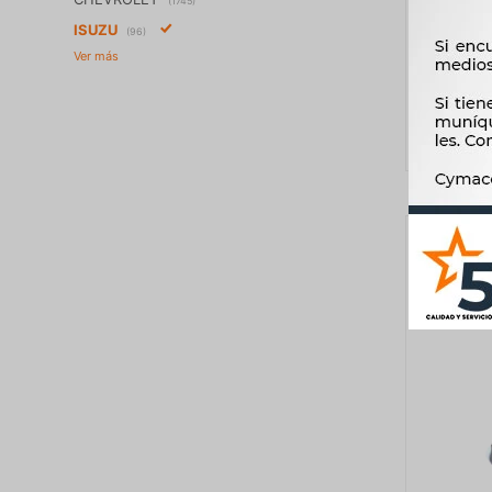
(1745)
DIFER
ISUZU
(96)
SOPOR