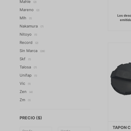
Mahle
(2)
Mareno
(2)
Mlh
(1)
Nakamura
(7)
Nitoyo
(1)
Record
(2)
Sin Marca
(28)
Skf
(1)
Talosa
(7)
Unifap
(1)
Vic
(1)
Zen
(4)
Zm
(1)
PRECIO
($)
TAPON C