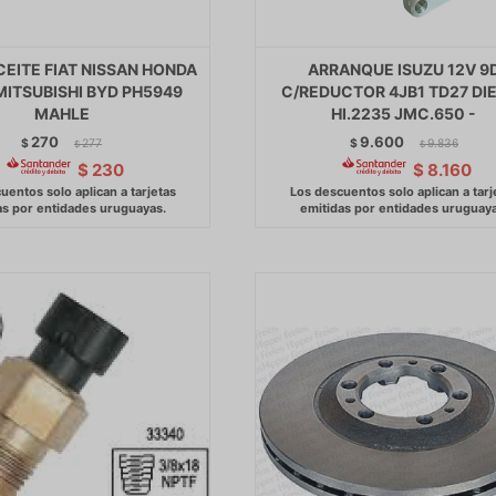
CEITE FIAT NISSAN HONDA
ARRANQUE ISUZU 12V 9
MITSUBISHI BYD PH5949
C/REDUCTOR 4JB1 TD27 DI
MAHLE
HI.2235 JMC.650 -
270
9.600
$
277
$
9.836
$
$
$
230
$
8.160