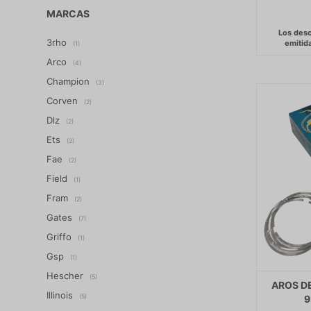
MARCAS
3rho
(1)
Arco
(4)
Champion
(3)
Corven
(2)
Dlz
(2)
Ets
(2)
Fae
(2)
Field
(1)
Fram
(2)
Gates
(7)
Griffo
(1)
Gsp
(1)
Hescher
(5)
AROS DE
Illinois
(5)
9