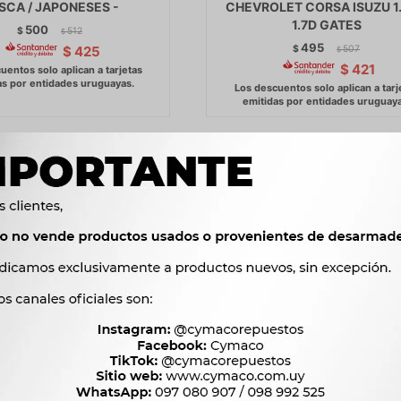
SCA / JAPONESES -
CHEVROLET CORSA ISUZU 1.
1.7D GATES
500
$
512
$
495
$
507
$
425
$
$
421