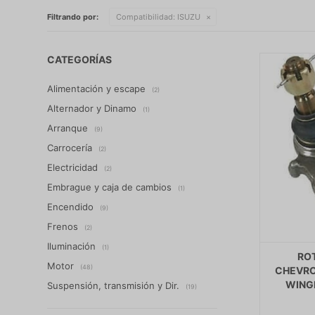
Filtrando por:
Compatibilidad:
ISUZU
CATEGORÍAS
Alimentación y escape
(2)
Alternador y Dinamo
(1)
Arranque
(9)
Carrocería
(2)
Electricidad
(2)
Embrague y caja de cambios
(1)
Encendido
(9)
Frenos
(2)
Iluminación
(1)
RO
Motor
(48)
CHEVROL
WINGL
Suspensión, transmisión y Dir.
(19)