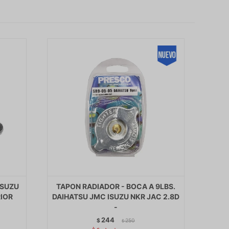
ISUZU
TAPON RADIADOR - BOCA A 9LBS.
RIOR
DAIHATSU JMC ISUZU NKR JAC 2.8D
-
244
$
250
$