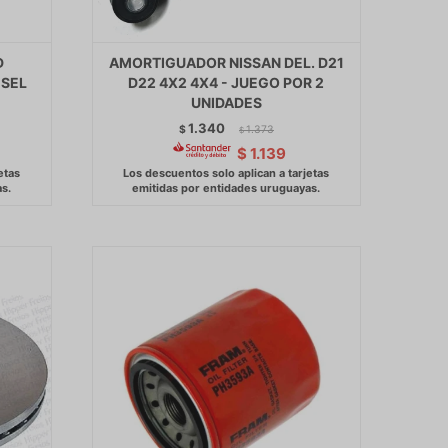
D
AMORTIGUADOR NISSAN DEL. D21
ESEL
D22 4X2 4X4 - JUEGO POR 2
UNIDADES
1.340
$
1.373
$
$
1.139