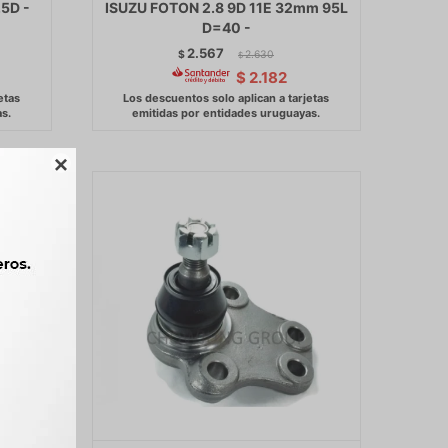
5D -
ISUZU FOTON 2.8 9D 11E 32mm 95L
D=40 -
2.567
$
2.630
$
$
2.182
