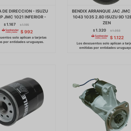
 DE DIRECCION - ISUZU
BENDIX ARRANQUE JAC JMC
P JMC 1021 INFERIOR -
1043 1035 2.8D ISUZU 9D 12
ZEN
1.167
$
1.195
$
1.320
$
1.353
$
992
$
$
1.122