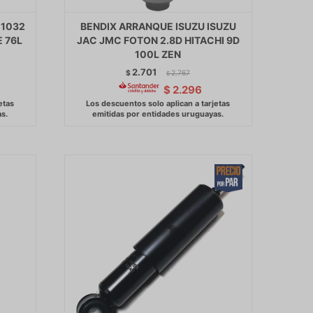
 1032
BENDIX ARRANQUE ISUZU ISUZU
E 76L
JAC JMC FOTON 2.8D HITACHI 9D
100L ZEN
2.701
$
2.767
$
$
2.296