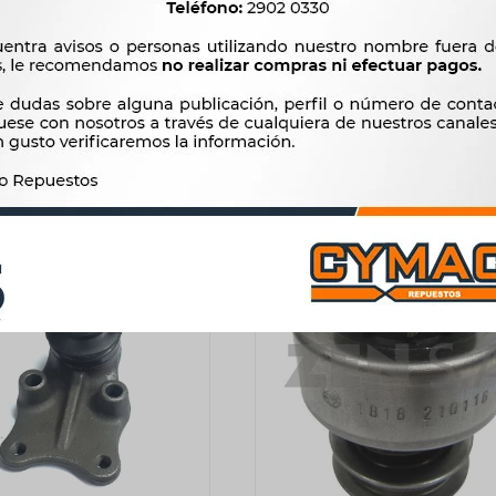
ENCIAL PARTES ISUZU
AMORTIGUADOR NISSAN TRAS
TE CARDAN ISUZU 4X4
- JUEGO POR 2 UNIDADE
WINGLE 3 4X4 -
2.614
$
2.678
$
1.715
$
1.757
$
2.222
$
$
1.458