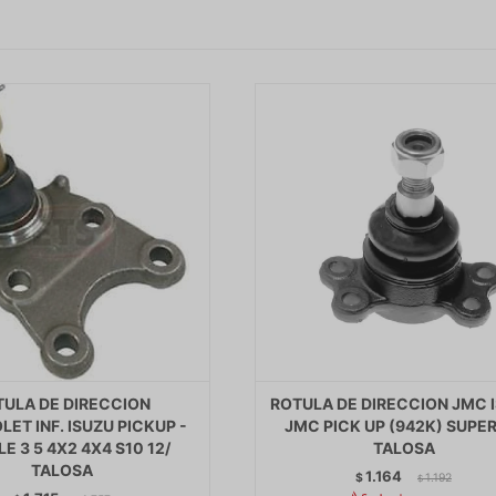
TULA DE DIRECCION
ROTULA DE DIRECCION JMC 
ET INF. ISUZU PICKUP -
JMC PICK UP (942K) SUPE
E 3 5 4X2 4X4 S10 12/
TALOSA
TALOSA
1.164
$
1.192
$