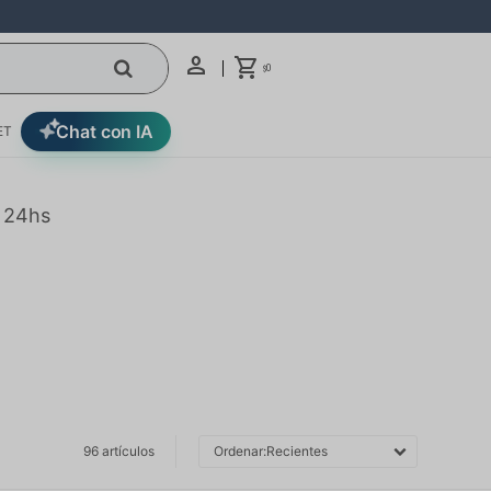
0
$
Chat con IA
ET
n 24hs
96 artículos
Recientes