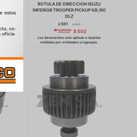
. 720
ROTULA DE DIRECCION ISUZU
S
INFERIOR TROOPER PICKUP KB /90
DLZ
591
$
606
$
$
502