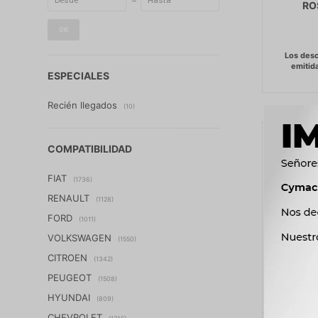
RO
OK
ESPECIALES
Recién llegados
(10)
COMPATIBILIDAD
FIAT
(1736)
RENAULT
(1128)
FORD
(1011)
VOLKSWAGEN
(1550)
CITROEN
(1342)
PEUGEOT
(1508)
HYUNDAI
(809)
CHEVROLET