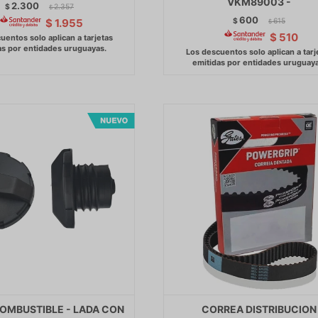
VKM89003 -
2.300
$
2.357
$
600
$
615
$
1.955
$
$
510
OMBUSTIBLE - LADA CON
CORREA DISTRIBUCION