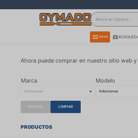
close
directions_car
storefront
menu
BÚSQUEDA
MENÚ
delivery_truck_speed
credit_card
Ahora puede comprar en nuestro sitio web y 
smartphone
rss_feed
Marca
Modelo
BUSCAR
LIMPIAR
PRODUCTOS