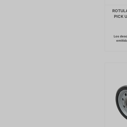
ROTULA
PICK U