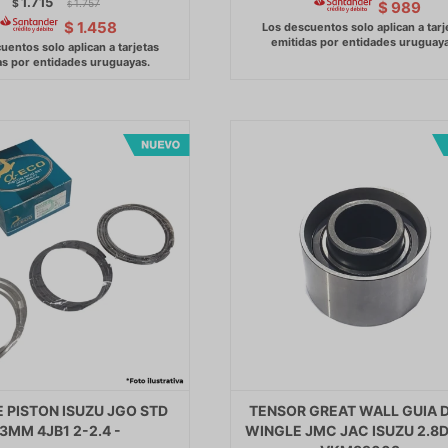
1.715
$
1.757
$
989
$
$
1.458
 PISTON ISUZU JGO STD
TENSOR GREAT WALL GUIA D
3MM 4JB1 2-2.4 -
WINGLE JMC JAC ISUZU 2.8D