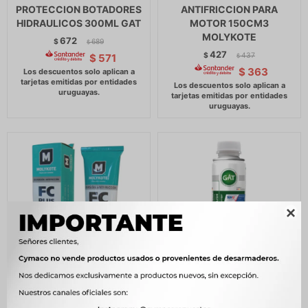
PROTECCION BOTADORES
ANTIFRICCION PARA
HIDRAULICOS 300ML GAT
MOTOR 150CM3
MOLYKOTE
672
$
689
$
427
$
437
$
571
$
$
363

ADITIVO - ANTIFRICION
ADITIVO - LIMPIEZA
CAJA CAMBIOS Y
MOTOR PARA NAFTA Y