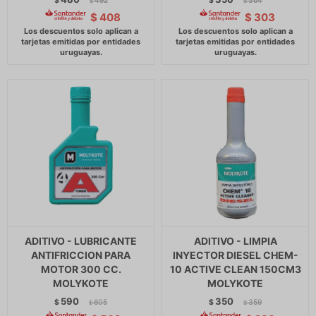
$
492
$
364
$
$
$
408
$
303
ADITIVO - LUBRICANTE
ADITIVO - LIMPIA
ANTIFRICCION PARA
INYECTOR DIESEL CHEM-
MOTOR 300 CC.
10 ACTIVE CLEAN 150CM3
MOLYKOTE
MOLYKOTE
590
350
$
605
$
359
$
$