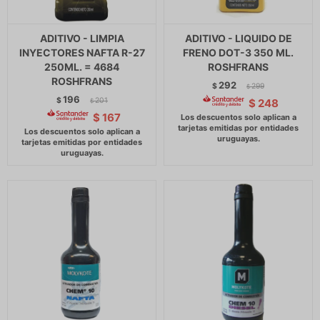
ADITIVO - LIMPIA
ADITIVO - LIQUIDO DE
INYECTORES NAFTA R-27
FRENO DOT-3 350 ML.
250ML. = 4684
ROSHFRANS
ROSHFRANS
292
$
299
$
196
$
201
$
248
$
$
167