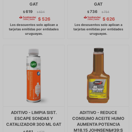
GAT
GAT
619
736
$
634
$
754
$
$
$
526
$
626
ADITIVO - LIMPIA SIST.
ADITIVO - REDUCE
ESCAPE SONDAS Y
CONSUMO ACEITE HUMO
CATALIZADOR 300 ML GAT
AUMENTA POTENCIA
M18.15 JOHNSEN&#39;S
661