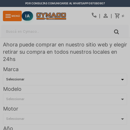
POR CONSULTAS COMUNICARSE AL WHATSAPP 097080907
close
call
menu
IA
0
MENÚ
$
Ahora puede comprar en nuestro sitio web y elegir
retirar su compra en todos nuestros locales en
24hs
Marca
Modelo
Motor
Año