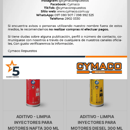
DIFERENCIAL 60CM3
DIESEL 300 ML GAT
MOLYKOTE
533
$
546
$
390
$
400
$
453
$
$
332
ADITIVO - LIMPIA
ADITIVO - LIMPIA
INYECTORES PARA
INYECTORES PARA
MOTORES NAFTA 300 ML
MOTORES DIESEL 300 ML