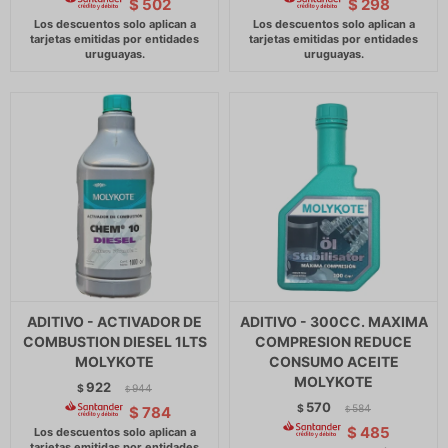
$
502
$
298
ADITIVO - ACTIVADOR DE
ADITIVO - 300CC. MAXIMA
COMBUSTION DIESEL 1LTS
COMPRESION REDUCE
MOLYKOTE
CONSUMO ACEITE
MOLYKOTE
922
$
944
$
570
$
584
$
784
$
$
485