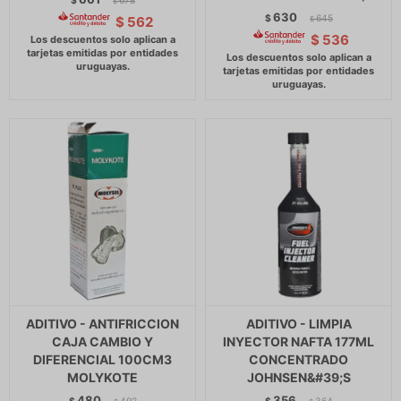
$
678
$
630
$
645
$
562
$
$
536
ADITIVO - ANTIFRICCION
ADITIVO - LIMPIA
CAJA CAMBIO Y
INYECTOR NAFTA 177ML
DIFERENCIAL 100CM3
CONCENTRADO
MOLYKOTE
JOHNSEN&#39;S
480
356