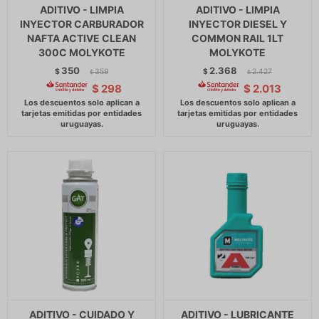
ADITIVO - LIMPIA
ADITIVO - LIMPIA
INYECTOR CARBURADOR
INYECTOR DIESEL Y
NAFTA ACTIVE CLEAN
COMMON RAIL 1LT
300C MOLYKOTE
MOLYKOTE
350
2.368
$
359
$
2.427
$
$
$
298
$
2.013
ADITIVO - CUIDADO Y
ADITIVO - LUBRICANTE