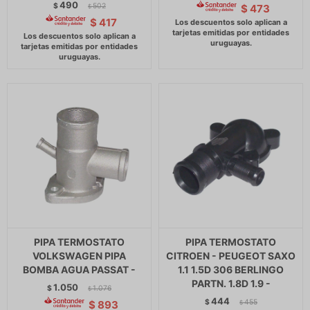
490
$
502
$
473
$
$
417
PIPA TERMOSTATO
PIPA TERMOSTATO
VOLKSWAGEN PIPA
CITROEN - PEUGEOT SAXO
BOMBA AGUA PASSAT -
1.1 1.5D 306 BERLINGO
PARTN. 1.8D 1.9 -
1.050
$
1.076
$
444
$
455
$
893
$