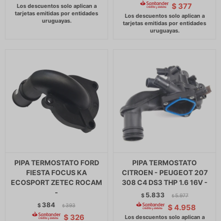
$
377
PIPA TERMOSTATO FORD
PIPA TERMOSTATO
FIESTA FOCUS KA
CITROEN - PEUGEOT 207
ECOSPORT ZETEC ROCAM
308 C4 DS3 THP 1.6 16V -
-
5.833
$
5.977
$
384
$
393
$
4.958
$
$
326