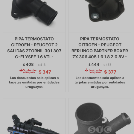
PIPA TERMOSTATO
PIPA TERMOSTATO
CITROEN - PEUGEOT 2
CITROEN - PEUGEOT
SALIDAS 2TORNIL 301 307
BERLINGO PARTNER BOXER
C-ELYSEE 1.6 VTI -
ZX 306 405 1.6 1.8 2.0 8V -
408
444
$
418
$
455
$
$
$
347
$
377