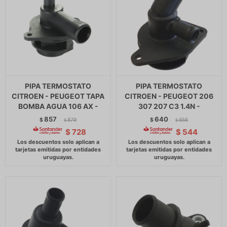
PIPA TERMOSTATO
PIPA TERMOSTATO
CITROEN - PEUGEOT TAPA
CITROEN - PEUGEOT 206
BOMBA AGUA 106 AX -
307 207 C3 1.4N -
857
640
$
879
$
656
$
$
$
728
$
544