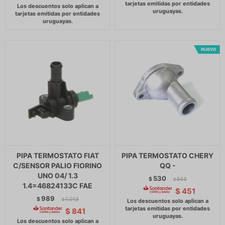
PIPA TERMOSTATO FIAT
PIPA TERMOSTATO CHERY
C/SENSOR PALIO FIORINO
QQ -
UNO 04/ 1.3
530
$
543
$
1.4=46824133C FAE
$
451
989
$
1.013
$
$
841