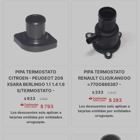
PIPA TERMOSTATO
PIPA TERMOSTATO
CITROEN - PEUGEOT 206
RENAULT CLIO/KANGOO
XSARA BERLINGO 1.1 1.4 1.6
=7700866387 -
S/TERMOSTATO -
333
$
342
$
933
$
956
$
283
$
$
793