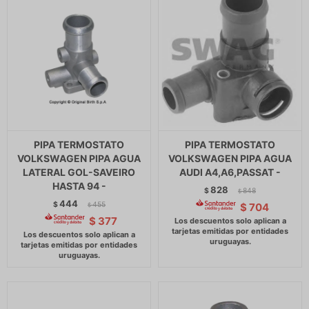
PIPA TERMOSTATO
PIPA TERMOSTATO
VOLKSWAGEN PIPA AGUA
VOLKSWAGEN PIPA AGUA
LATERAL GOL-SAVEIRO
AUDI A4,A6,PASSAT -
HASTA 94 -
828
$
848
$
444
$
455
$
704
$
$
377