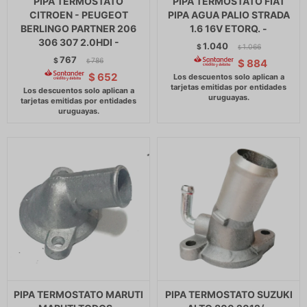
PIPA TERMOSTATO
PIPA TERMOSTATO FIAT
CITROEN - PEUGEOT
PIPA AGUA PALIO STRADA
BERLINGO PARTNER 206
1.6 16V ETORQ. -
306 307 2.0HDI -
1.040
$
1.066
$
767
$
786
$
884
$
$
652
PIPA TERMOSTATO MARUTI
PIPA TERMOSTATO SUZUKI