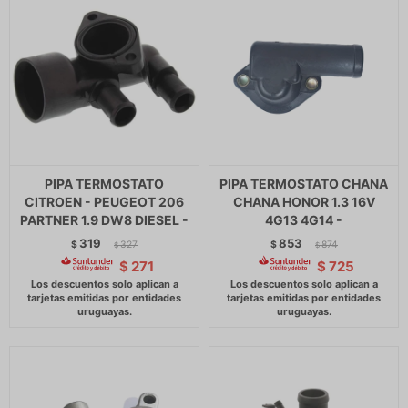
PIPA TERMOSTATO
PIPA TERMOSTATO CHANA
CITROEN - PEUGEOT 206
CHANA HONOR 1.3 16V
PARTNER 1.9 DW8 DIESEL -
4G13 4G14 -
319
853
$
327
$
874
$
$
$
271
$
725