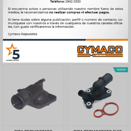
PIPA TERMOSTATO SUZUKI
PIPA TERMOSTATO
ALTO 800 06/12 -
CITROEN - PEUGEOT PIPA
TERMOSTAT.BOXER
378
$
387
$
DUCATO EXPERT JUMPY -
$
321
544
$
558
$
$
462