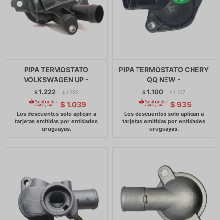
PIPA TERMOSTATO
PIPA TERMOSTATO CHERY
VOLKSWAGEN UP -
QQ NEW -
1.222
1.100
$
1.252
$
1.127
$
$
$
1.039
$
935