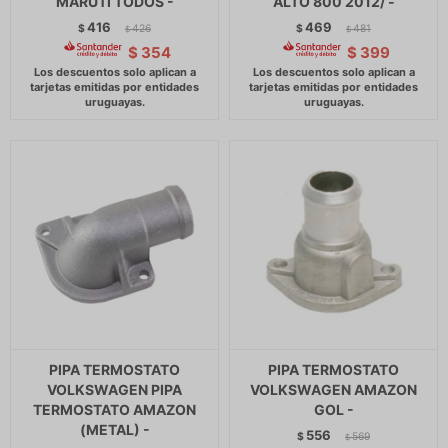
MARUTI TODOS -
ALTO 800 2012/ -
416
469
$
426
$
481
$
$
$
354
$
399
PIPA TERMOSTATO
PIPA TERMOSTATO
VOLKSWAGEN PIPA
VOLKSWAGEN AMAZON
TERMOSTATO AMAZON
GOL -
(METAL) -
556
$
569
$