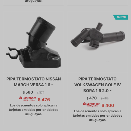
PIPA TERMOSTATO NISSAN
PIPA TERMOSTATO
MARCH VERSA 1.6 -
VOLKSWAGEN GOLF IV
BORA 1.6 2.0 -
560
$
574
$
470
$
482
$
476
$
$
400