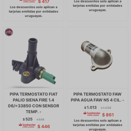
$
417
PIPA TERMOSTATO FIAT
PIPA TERMOSTATO FAW
PALIO SIENA FIRE 1.4
PIPA AGUA FAW N5 4 CIL. -
06/=33850 CON SENSOR
1.013
$
1.038
$
TEMP. -
$
861
525
$
538
$
$
446