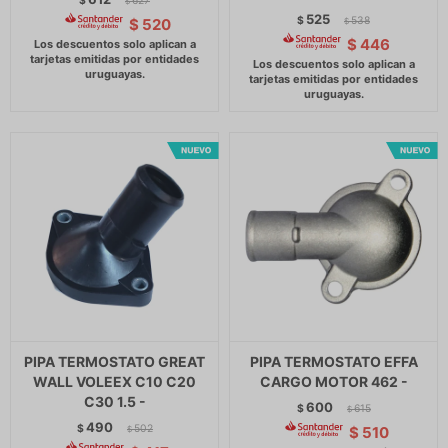
$
627
$
525
$
538
$
520
$
$
446
PIPA TERMOSTATO GREAT
PIPA TERMOSTATO EFFA
WALL VOLEEX C10 C20
CARGO MOTOR 462 -
C30 1.5 -
600
$
615
$
490
$
502
$
510
$