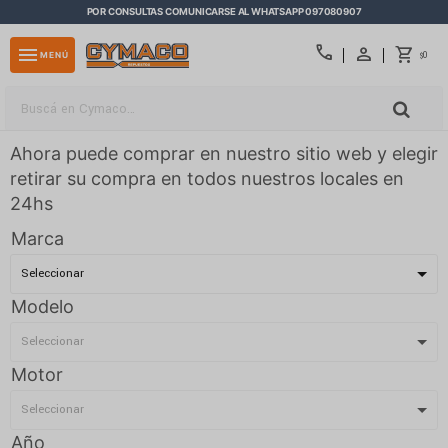
POR CONSULTAS COMUNICARSE AL WHATSAPP 097080907
close
call
menu
0
MENÚ
$
Ahora puede comprar en nuestro sitio web y elegir
retirar su compra en todos nuestros locales en
24hs
Marca
Modelo
Motor
Año