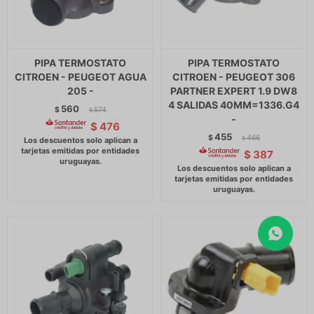
PIPA TERMOSTATO
PIPA TERMOSTATO
CITROEN - PEUGEOT AGUA
CITROEN - PEUGEOT 306
205 -
PARTNER EXPERT 1.9 DW8
4 SALIDAS 40MM=1336.G4
560
$
574
$
-
$
476
455
$
466
$
$
387