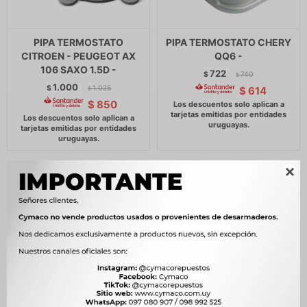
PIPA TERMOSTATO
PIPA TERMOSTATO CHERY
CITROEN - PEUGEOT AX
QQ6 -
106 SAXO 1.5D -
722
$
740
$
1.000
$
1.025
$
614
$
$
850
