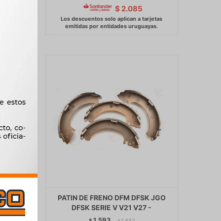
$
2.085
PREMIO
PATIN DE FRENO DFM DFSK JGO
180MM
DFSK SERIE V V21 V27 -
1.593
$
1.632
$