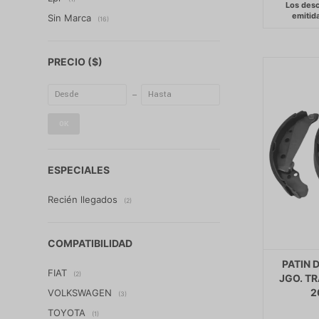
Sin Marca
(16)
PRECIO
($)
OK
ESPECIALES
Recién llegados
(2)
COMPATIBILIDAD
PATIN 
FIAT
(2)
JGO. TR
2
VOLKSWAGEN
(3)
TOYOTA
(1)