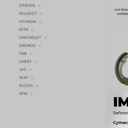
CITROEN
(1)
PEUGEOT
(1)
HYUNDAI
(1)
EFFA
(1)
CHEVROLET
(2)
DAEWOO
(1)
FAW
(1)
CHERY
(1)
JAC
(1)
SEAT
(1)
SUZUKI
(4)
DFM
(1)
PATIN D