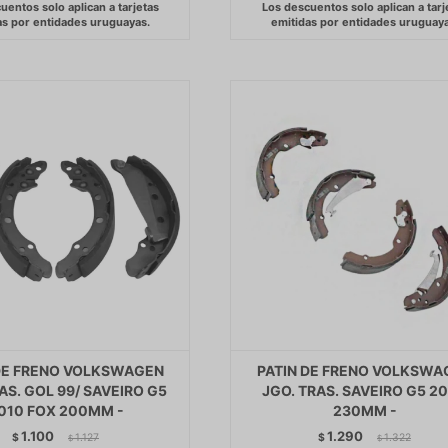
DE FRENO VOLKSWAGEN
PATIN DE FRENO VOLKSWA
AS. GOL 99/ SAVEIRO G5
JGO. TRAS. SAVEIRO G5 2
010 FOX 200MM -
230MM -
1.100
1.290
$
1.127
$
1.322
$
$