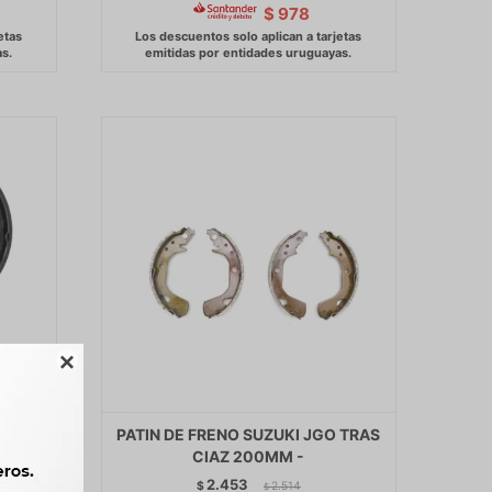
$
978

ORINO
PATIN DE FRENO SUZUKI JGO TRAS
CIAZ 200MM -
2.453
$
2.514
$