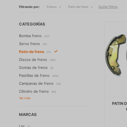
Quitar filtros
Filtrando por:
Frenos
Patín de freno
CATEGORÍAS
Bomba freno
(43)
Servo freno
(15)
Patín de freno
(17)
Discos de freno
(185)
Gomas de freno
(9)
Pastillas de freno
(209)
Campanas de freno
(35)
Cilindro de freno
(85)
PATIN 
MARCAS
Lpr
(1)