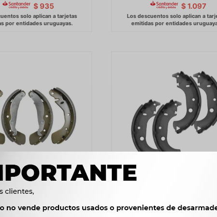
$
935
$
1.097
E FRENO CHEVROLET JGO.
PATIN DE FRENO FIAT JGO. FI
CORSA LPR
94-/ -
1.070
1.290
$
1.096
$
1.322
$
$