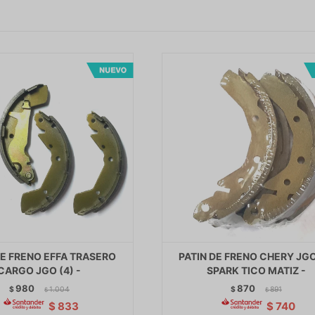
DE FRENO EFFA TRASERO
PATIN DE FRENO CHERY JG
CARGO JGO (4) -
SPARK TICO MATIZ -
980
870
$
1.004
$
891
$
$
$
833
$
740