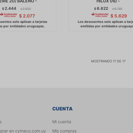
ZIRE 20/ BALENO -
HILUX 06/ -
2.444
6.622
$
2.505
$
6.785
$
$
$
2.077
$
5.629
MOSTRANDO
17
DE
17
CUENTA
s
Mi cuenta
mprar en cymaco.com.uy
Mis compras