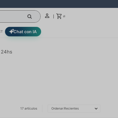
0
$
Chat con IA
ET
n 24hs
17 artículos
Recientes