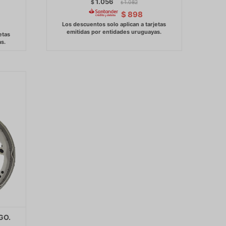
1.056
$
1.082
$
$
898
GO.