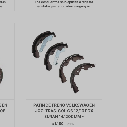
GEN
PATIN DE FRENO VOLKSWAGEN
008
JGO. TRAS. GOL G6 12/16 FOX
SURAN 14/ 200MM -
1.150
$
1.178
$