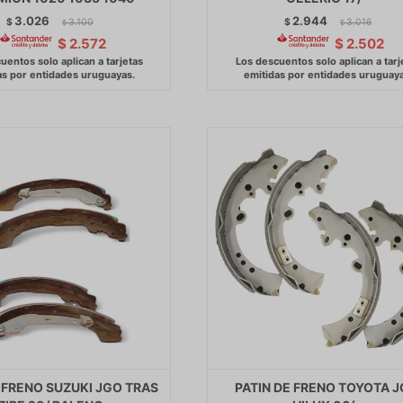
3.026
2.944
$
3.100
$
3.016
$
$
$
2.572
$
2.502
 FRENO SUZUKI JGO TRAS
PATIN DE FRENO TOYOTA J