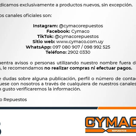
$
910
$
1.097
N DE FRENO CITROEN -
PATIN DE FRENO FIAT DUNA 
OT JGO. AX SAXO 106
UNO 86-94 CINQUECENTO 
180MM -
-