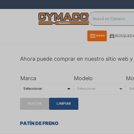
close
directions_car
storefront
menu
BÚSQUEDA
MENÚ
delivery_truck_speed
credit_card
Ahora puede comprar en nuestro sitio web y 
smartphone
rss_feed
Marca
Modelo
Mo
BUSCAR
LIMPIAR
PATÍN DE FRENO