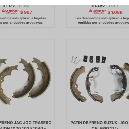
1.173
1.280
$
1.202
$
1.311
$
$
$
997
$
1.088
 FRENO JAC JGO TRASERO
PATIN DE FRENO SUZUKI JGO
MION 1020 1035 1040 -
CELERIO 17/ -