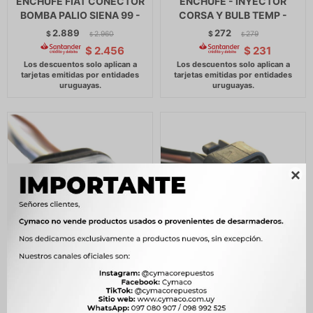
ENCHUFE FIAT CONECTOR
ENCHUFE - INYECTOR
BOMBA PALIO SIENA 99 -
CORSA Y BULB TEMP -
2.889
272
$
2.960
$
279
$
$
$
2.456
$
231

ENCHUFE RENAULT 3 VIAS
ENCHUFE - ENCHUFE
BULBO ELECTRO RENAULT
SENSOR MARIPOSA -
-
267
$
273
$