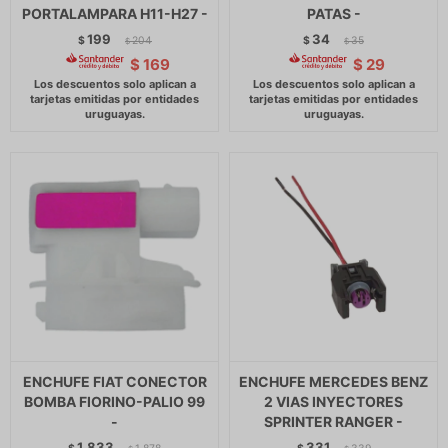
PORTALAMPARA H11-H27 -
PATAS -
199
34
$
204
$
35
$
$
$
169
$
29
ENCHUFE FIAT CONECTOR
ENCHUFE MERCEDES BENZ
BOMBA FIORINO-PALIO 99
2 VIAS INYECTORES
-
SPRINTER RANGER -
1.833
331