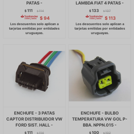
PATAS -
LAMBDA FIAT 4 PATAS -
111
133
$
114
$
137
$
$
$
94
$
113
ENCHUFE - 3 PATAS
ENCHUFE - BULBO
CAPTOR DISTRIBUIDOR VW
TEMPERATURA VW GOL P-
FORD SIST. HALL -
BBA. NPPN.015 -
111
100
$
114
$
102
$
$