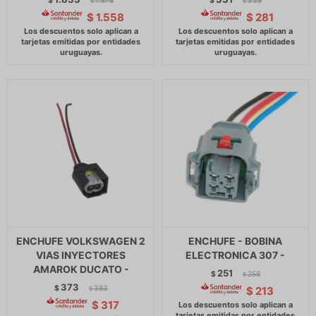
$
1.878
$
339
$
$
$
1.558
$
281
ENCHUFE VOLKSWAGEN 2
ENCHUFE - BOBINA
VIAS INYECTORES
ELECTRONICA 307 -
AMAROK DUCATO -
251
$
258
$
373
$
383
$
213
$
$
317