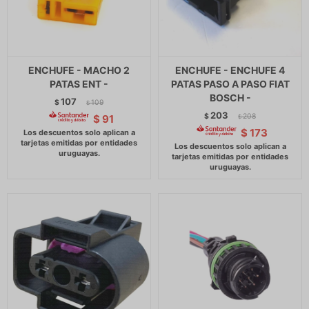
ENCHUFE - MACHO 2
ENCHUFE - ENCHUFE 4
PATAS ENT -
PATAS PASO A PASO FIAT
BOSCH -
107
$
109
$
203
$
208
$
91
$
$
173