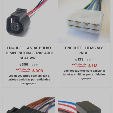
ENCHUFE - 4 VIAS BULBO
ENCHUFE - HEMBRA 8
TEMPERATURA 33783 AUDI
PATA -
SEAT VW -
133
$
137
$
356
$
364
$
113
$
$
303