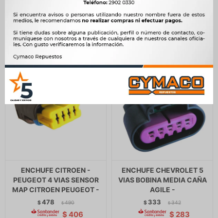
344
$
353
$
227
$
$
292
ENCHUFE CITROEN -
ENCHUFE CHEVROLET 5
PEUGEOT 4 VIAS SENSOR
VIAS BOBINA MEDIA CAÑA
MAP CITROEN PEUGEOT -
AGILE -
478
333
$
490
$
342
$
$
$
406
$
283