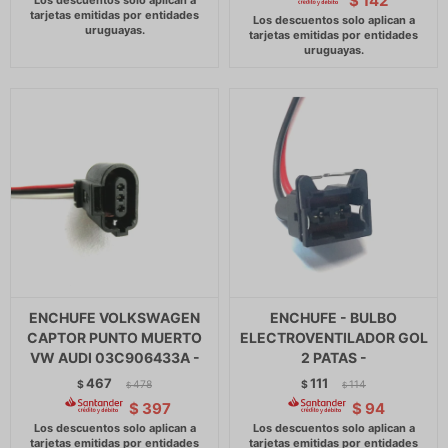
$
142
ENCHUFE VOLKSWAGEN
ENCHUFE - BULBO
CAPTOR PUNTO MUERTO
ELECTROVENTILADOR GOL
VW AUDI 03C906433A -
2 PATAS -
467
111
$
478
$
114
$
$
$
397
$
94