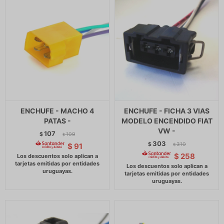
ENCHUFE - MACHO 4
ENCHUFE - FICHA 3 VIAS
PATAS -
MODELO ENCENDIDO FIAT
VW -
107
$
109
$
303
$
310
$
91
$
$
258