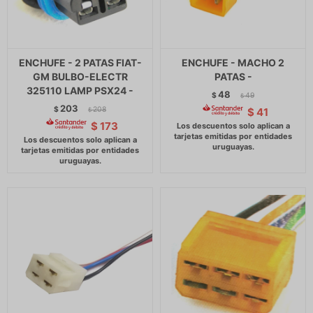
ENCHUFE - 2 PATAS FIAT-
ENCHUFE - MACHO 2
GM BULBO-ELECTR
PATAS -
325110 LAMP PSX24 -
48
$
49
$
203
$
208
$
41
$
$
173