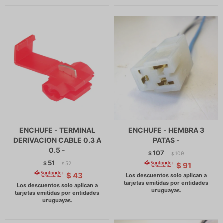
ENCHUFE - TERMINAL
ENCHUFE - HEMBRA 3
DERIVACION CABLE 0.3 A
PATAS -
0.5 -
107
$
109
$
51
$
52
$
91
$
$
43