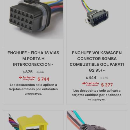
ENCHUFE - FICHA 18 VIAS
ENCHUFE VOLKSWAGEN
M PORTA H
CONECTOR BOMBA
INTERCONECCION -
COMBUSTIBLE GOL PARATI
G2 95/ -
875
$
896
$
444
$
455
$
744
$
$
377