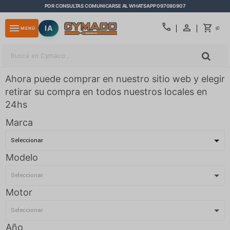
POR CONSULTAS COMUNICARSE AL WHATSAPP 097080907
close
call
menu
IA
0
MENÚ
$
Ahora puede comprar en nuestro sitio web y elegir
retirar su compra en todos nuestros locales en
24hs
Marca
Modelo
Motor
Año