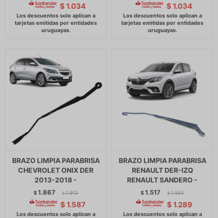
$
1.034
$
1.034
BRAZO LIMPIA PARABRISA
BRAZO LIMPIA PARABRISA
CHEVROLET ONIX DER
RENAULT DER-IZQ
2013-2018 -
RENAULT SANDERO -
1.867
1.517
$
1.913
$
1.554
$
$
$
1.587
$
1.289