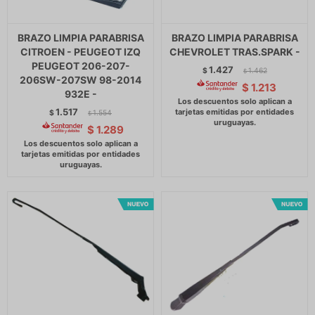
BRAZO LIMPIA PARABRISA
BRAZO LIMPIA PARABRISA
CITROEN - PEUGEOT IZQ
CHEVROLET TRAS.SPARK -
PEUGEOT 206-207-
1.427
$
1.462
$
206SW-207SW 98-2014
$
1.213
932E -
1.517
$
1.554
$
$
1.289