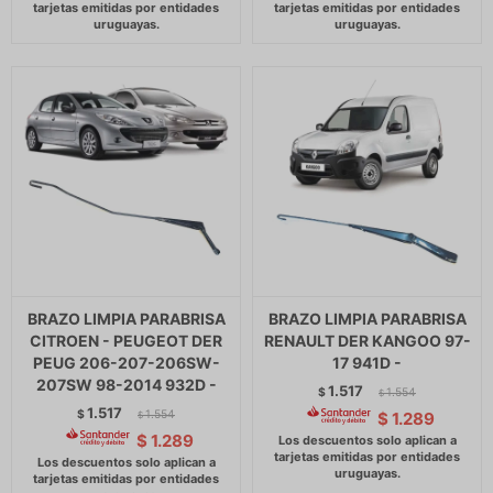
BRAZO LIMPIA PARABRISA
BRAZO LIMPIA PARABRISA
CITROEN - PEUGEOT DER
RENAULT DER KANGOO 97-
PEUG 206-207-206SW-
17 941D -
207SW 98-2014 932D -
1.517
$
1.554
$
1.517
$
1.554
$
1.289
$
$
1.289