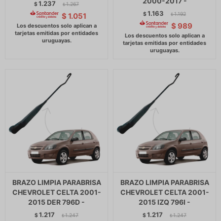
2000-2017 -
1.237
$
1.267
$
1.163
$
1.192
$
1.051
$
$
989
BRAZO LIMPIA PARABRISA
BRAZO LIMPIA PARABRISA
CHEVROLET CELTA 2001-
CHEVROLET CELTA 2001-
2015 DER 796D -
2015 IZQ 796I -
1.217
1.217
$
1.247
$
1.247
$
$