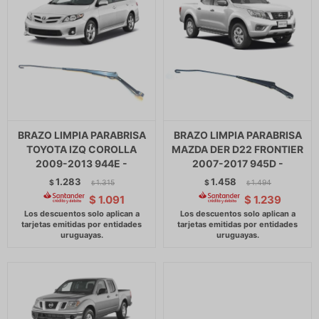
BRAZO LIMPIA PARABRISA
BRAZO LIMPIA PARABRISA
TOYOTA IZQ COROLLA
MAZDA DER D22 FRONTIER
2009-2013 944E -
2007-2017 945D -
1.283
1.458
$
1.315
$
1.494
$
$
$
1.091
$
1.239