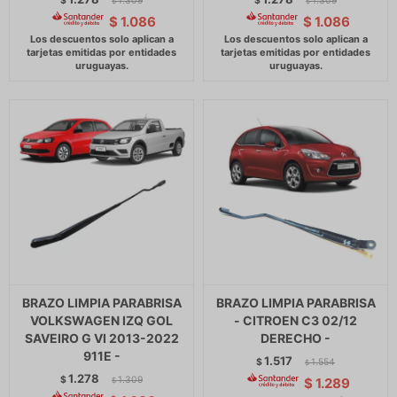
$
1.309
$
1.309
$
$
$
1.086
$
1.086
BRAZO LIMPIA PARABRISA
BRAZO LIMPIA PARABRISA
VOLKSWAGEN IZQ GOL
- CITROEN C3 02/12
SAVEIRO G VI 2013-2022
DERECHO -
911E -
1.517
$
1.554
$
1.278
$
1.309
$
1.289
$