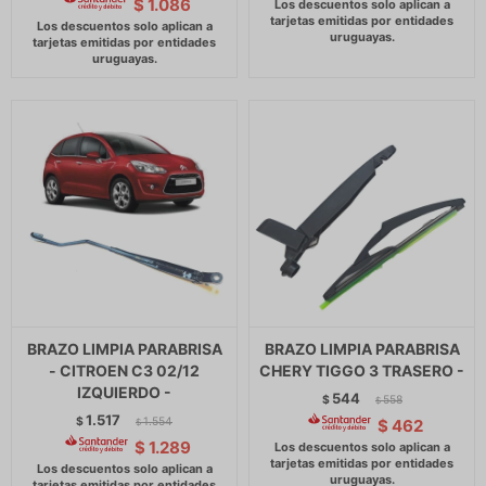
$
1.086
BRAZO LIMPIA PARABRISA
BRAZO LIMPIA PARABRISA
- CITROEN C3 02/12
CHERY TIGGO 3 TRASERO -
IZQUIERDO -
544
$
558
$
1.517
$
1.554
$
462
$
$
1.289