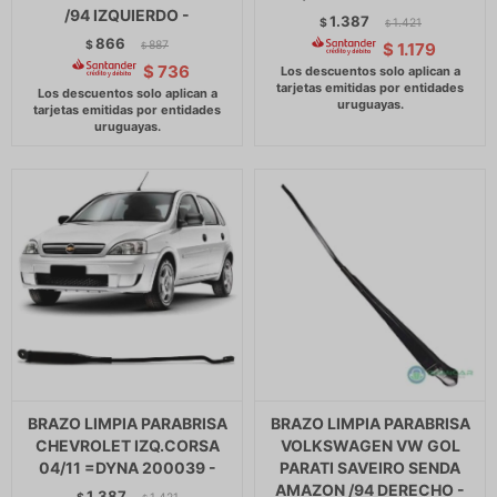
/94 IZQUIERDO -
1.387
$
1.421
$
866
$
887
$
1.179
$
$
736
BRAZO LIMPIA PARABRISA
BRAZO LIMPIA PARABRISA
CHEVROLET IZQ.CORSA
VOLKSWAGEN VW GOL
04/11 =DYNA 200039 -
PARATI SAVEIRO SENDA
AMAZON /94 DERECHO -
1.387