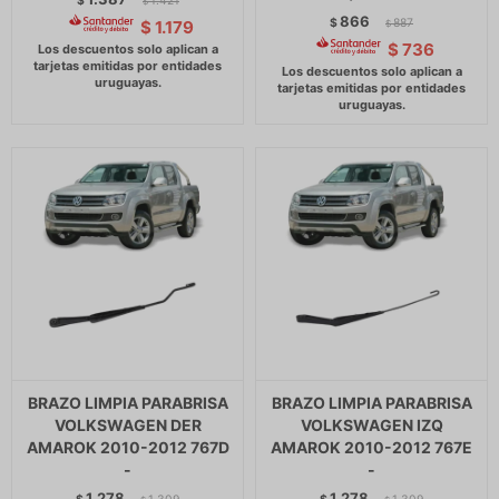
$
1.421
$
866
$
887
$
1.179
$
$
736
BRAZO LIMPIA PARABRISA
BRAZO LIMPIA PARABRISA
VOLKSWAGEN DER
VOLKSWAGEN IZQ
AMAROK 2010-2012 767D
AMAROK 2010-2012 767E
-
-
1.278
1.278