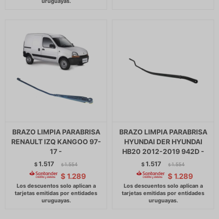
BRAZO LIMPIA PARABRISA
BRAZO LIMPIA PARABRISA
RENAULT IZQ KANGOO 97-
HYUNDAI DER HYUNDAI
17 -
HB20 2012-2019 942D -
1.517
1.517
$
1.554
$
1.554
$
$
$
1.289
$
1.289