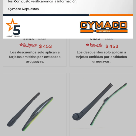
BRAZO LIMPIA PARABRISA
BRAZO LIMPIA PARABRISA
RENAULT CLIO IV TRASERO
RENAULT CLIO III TRASERO
-
-
533
533
$
546
$
546
$
$
$
453
$
453