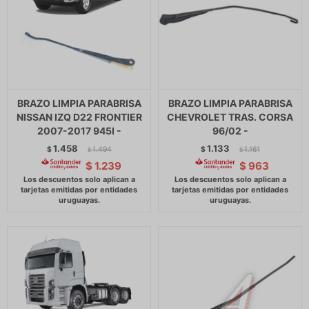
BRAZO LIMPIA PARABRISA
BRAZO LIMPIA PARABRISA
NISSAN IZQ D22 FRONTIER
CHEVROLET TRAS. CORSA
2007-2017 945I -
96/02 -
1.458
1.133
$
1.494
$
1.161
$
$
$
1.239
$
963