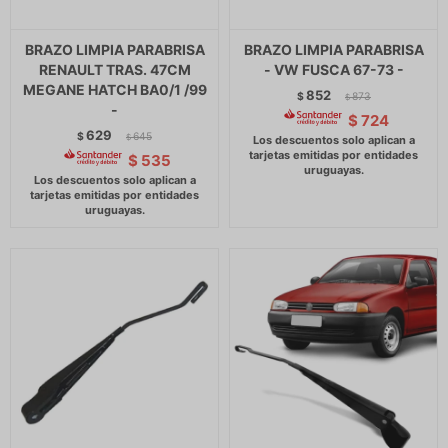
BRAZO LIMPIA PARABRISA
BRAZO LIMPIA PARABRISA
RENAULT TRAS. 47CM
- VW FUSCA 67-73 -
MEGANE HATCH BA0/1 /99
852
$
873
$
-
$
724
629
$
645
$
$
535