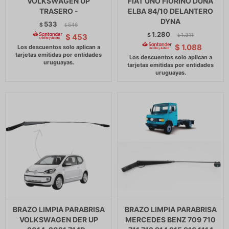
VOLKSWAGEN UP
FIAT UNO FIORINO DUNA
TRASERO -
ELBA 84/10 DELANTERO
DYNA
533
$
546
$
1.280
$
1.311
$
453
$
$
1.088
BRAZO LIMPIA PARABRISA
BRAZO LIMPIA PARABRISA
VOLKSWAGEN DER UP
MERCEDES BENZ 709 710