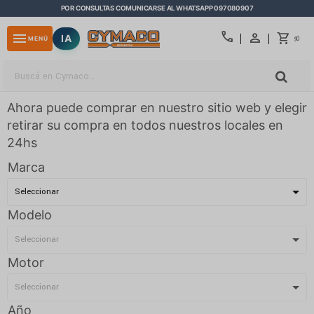
POR CONSULTAS COMUNICARSE AL WHATSAPP 097080907
close
call
menu
IA
0
MENÚ
$
Ahora puede comprar en nuestro sitio web y elegir
retirar su compra en todos nuestros locales en
24hs
Marca
Modelo
Motor
Año