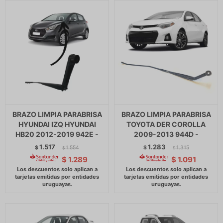
BRAZO LIMPIA PARABRISA
BRAZO LIMPIA PARABRISA
HYUNDAI IZQ HYUNDAI
TOYOTA DER COROLLA
HB20 2012-2019 942E -
2009-2013 944D -
1.517
1.283
$
1.554
$
1.315
$
$
$
1.289
$
1.091