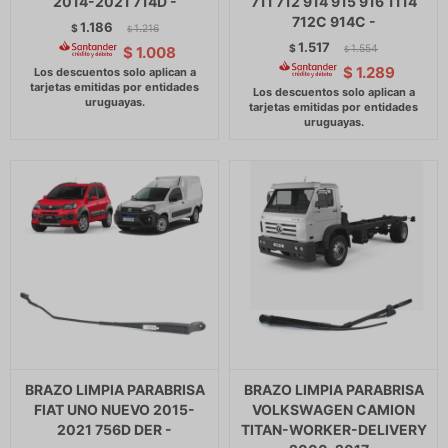
2014-2021 714D -
711 712 914 915 916 1114
712C 914C -
1.186
$
1.216
$
1.517
$
1.554
$
1.008
$
$
1.289
BRAZO LIMPIA PARABRISA
BRAZO LIMPIA PARABRISA
FIAT UNO NUEVO 2015-
VOLKSWAGEN CAMION
2021 756D DER -
TITAN-WORKER-DELIVERY