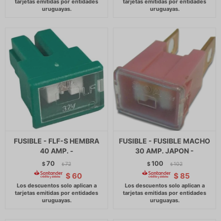
FUSIBLE - FLF-S HEMBRA
FUSIBLE - FUSIBLE MACHO
40 AMP. -
30 AMP. JAPON -
70
100
$
72
$
102
$
$
$
60
$
85