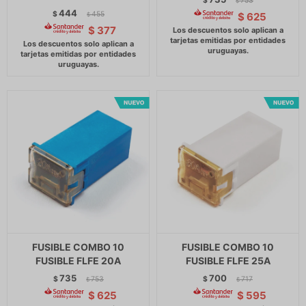
$
753
$
444
$
455
$
625
$
$
377
FUSIBLE COMBO 10
FUSIBLE COMBO 10
FUSIBLE FLFE 20A
FUSIBLE FLFE 25A
735
700
$
753
$
717
$
$
$
625
$
595