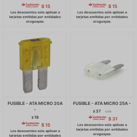
$
15
$
15
FUSIBLE - ATA MICRO 20A
FUSIBLE - ATA MICRO 25A -
-
37
$
38
$
18
$
$
31
$
15