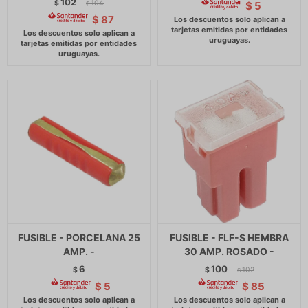
102
$
104
$
5
$
$
87
FUSIBLE - PORCELANA 25
FUSIBLE - FLF-S HEMBRA
AMP. -
30 AMP. ROSADO -
6
100
$
$
102
$
$
5
$
85