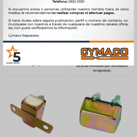
FUSIBLE - ANM 400 AMP
FUSIBLE - FUSIBLE
GRAL BATERIA -
TERMICO 20 AMP. SIN
SOPORTE MARILIA
292
$
299
$
292
$
299
$
248
$
$
248