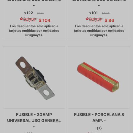
-
-
122
101
$
125
$
104
$
$
$
104
$
86
FUSIBLE - 30AMP
FUSIBLE - PORCELANA 8
UNIVERSAL USO GENERAL
AMP. -
-
6
$