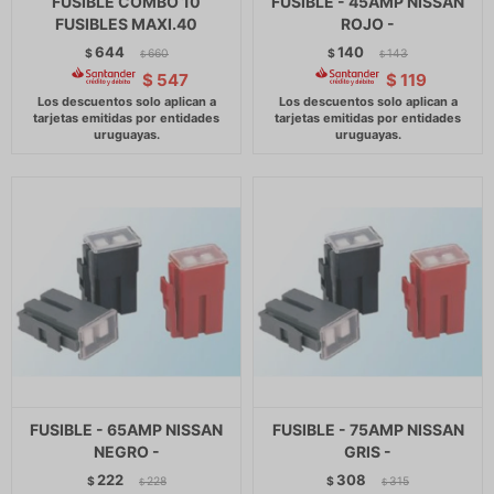
FUSIBLE COMBO 10
FUSIBLE - 45AMP NISSAN
FUSIBLES MAXI.40
ROJO -
644
140
$
660
$
143
$
$
$
547
$
119
FUSIBLE - 65AMP NISSAN
FUSIBLE - 75AMP NISSAN
NEGRO -
GRIS -
222
308
$
228
$
315
$
$