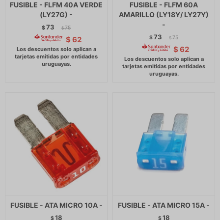
FUSIBLE - FLFM 40A VERDE
FUSIBLE - FLFM 60A
(LY27G) -
AMARILLO (LY18Y/ LY27Y)
-
73
$
75
$
73
$
75
$
62
$
$
62
FUSIBLE - ATA MICRO 10A -
FUSIBLE - ATA MICRO 15A -
18
18
$
$