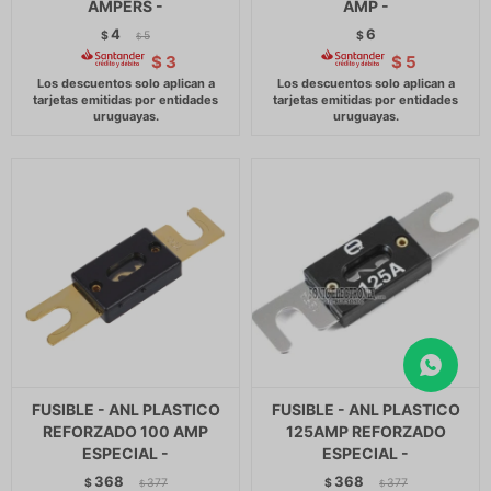
AMPERS -
AMP -
4
6
$
5
$
$
$
3
$
5
FUSIBLE - ANL PLASTICO
FUSIBLE - ANL PLASTICO
REFORZADO 100 AMP
125AMP REFORZADO
ESPECIAL -
ESPECIAL -
368
368
$
377
$
377
$
$