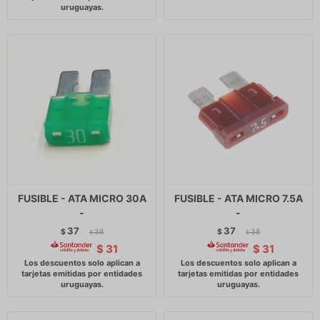
FUSIBLE - ATA MICRO 30A
FUSIBLE - ATA MICRO 7.5A
-
-
37
37
$
38
$
38
$
$
$
31
$
31