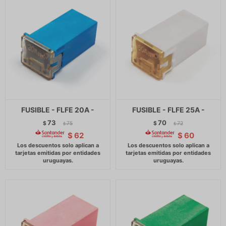
FUSIBLE - FLFE 20A -
FUSIBLE - FLFE 25A -
73
70
$
75
$
72
$
$
$
62
$
60