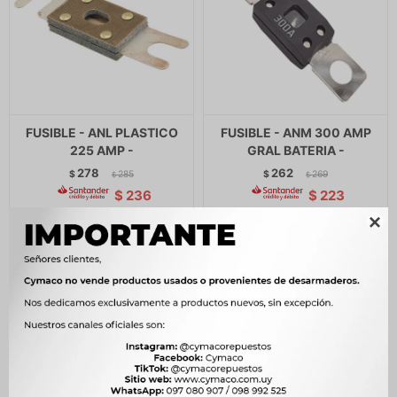
FUSIBLE - ANL PLASTICO
FUSIBLE - ANM 300 AMP
225 AMP -
GRAL BATERIA -
278
262
$
285
$
269
$
$
$
236
$
223
