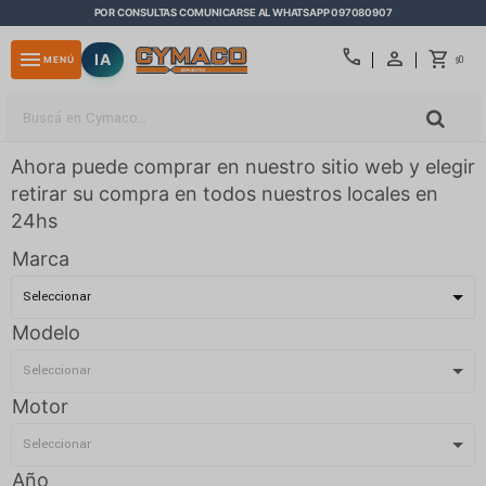
POR CONSULTAS COMUNICARSE AL WHATSAPP 097080907
close
call
menu
IA
0
MENÚ
$
Ahora puede comprar en nuestro sitio web y elegir
retirar su compra en todos nuestros locales en
24hs
Marca
Modelo
Motor
Año