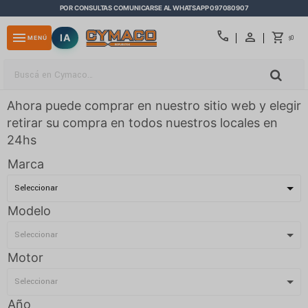
POR CONSULTAS COMUNICARSE AL WHATSAPP 097080907
close
call
menu
IA
0
MENÚ
$
Ahora puede comprar en nuestro sitio web y elegir
retirar su compra en todos nuestros locales en
24hs
Marca
Modelo
Motor
Año