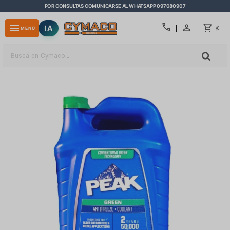
POR CONSULTAS COMUNICARSE AL WHATSAPP 097080907
close
call
menu
IA
0
MENÚ
$