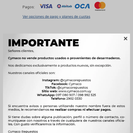
Pagos:
Ver opciones de pago y planes de cuotas

Métodos y costos de envío
Características
OEM
PKEOB3




Ver mas productos de la marca Peak