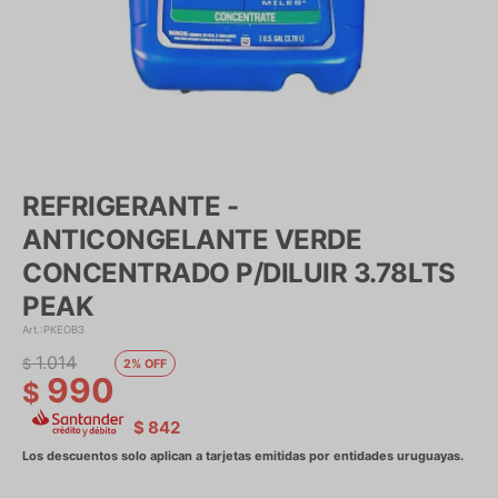
REFRIGERANTE -
ANTICONGELANTE VERDE
CONCENTRADO P/DILUIR 3.78LTS
PEAK
PKEOB3
1.014
$
2
990
$
$
842