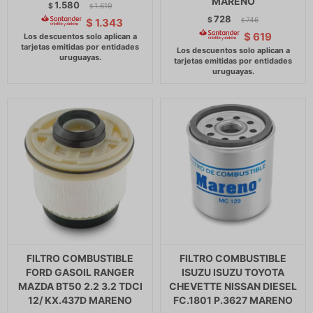
MARENO
1.580
$
1.619
$
728
$
746
$
1.343
$
$
619
FILTRO COMBUSTIBLE
FILTRO COMBUSTIBLE
FORD GASOIL RANGER
ISUZU ISUZU TOYOTA
MAZDA BT50 2.2 3.2 TDCI
CHEVETTE NISSAN DIESEL
12/ KX.437D MARENO
FC.1801 P.3627 MARENO