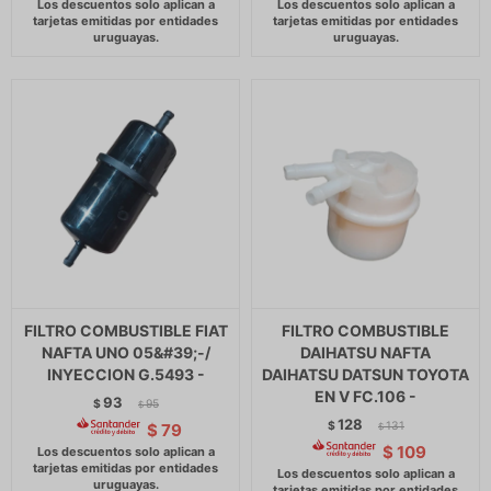
FILTRO COMBUSTIBLE FIAT
FILTRO COMBUSTIBLE
NAFTA UNO 05&#39;-/
DAIHATSU NAFTA
INYECCION G.5493 -
DAIHATSU DATSUN TOYOTA
EN V FC.106 -
93
$
95
$
128
$
131
$
79
$
$
109