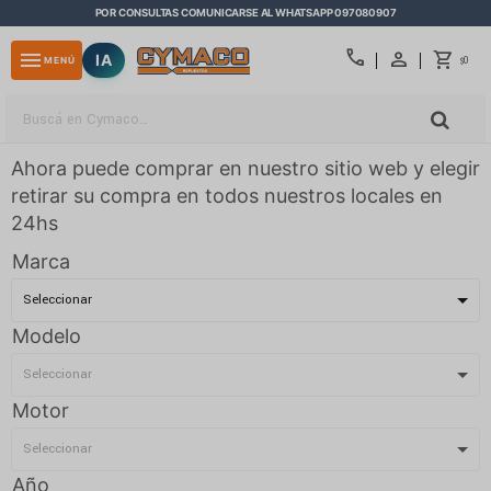
POR CONSULTAS COMUNICARSE AL WHATSAPP 097080907
close
call
menu
IA
0
MENÚ
$
Ahora puede comprar en nuestro sitio web y elegir
retirar su compra en todos nuestros locales en
24hs
Marca
Modelo
Motor
Año