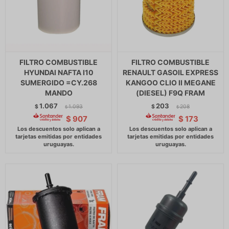
FILTRO COMBUSTIBLE
FILTRO COMBUSTIBLE
HYUNDAI NAFTA I10
RENAULT GASOIL EXPRESS
SUMERGIDO =CY.268
KANGOO CLIO II MEGANE
MANDO
(DIESEL) F9Q FRAM
1.067
203
$
1.093
$
208
$
$
$
907
$
173