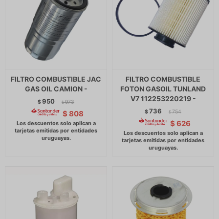
FILTRO COMBUSTIBLE JAC
FILTRO COMBUSTIBLE
GAS OIL CAMION -
FOTON GASOIL TUNLAND
V7 112253220219 -
950
$
973
$
736
$
754
$
808
$
$
626