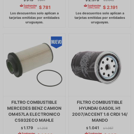
$
941
$
2.642
$
$
$
781
$
2.191
FILTRO COMBUSTIBLE
FILTRO COMBUSTIBLE
MERCEDES BENZ CAMION
HYUNDAI GASOIL H1
OM457LA ELECTRONICO
2007/ACCENT 1.6 CRDI 14/
C5932ECO MAHLE
MANDO
1.179
1.041
$
1.208
$
1.067
$
$