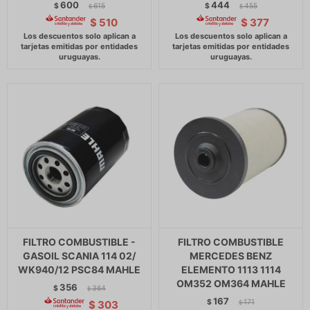
600
444
$
615
$
455
$
$
$
510
$
377
FILTRO COMBUSTIBLE -
FILTRO COMBUSTIBLE
GASOIL SCANIA 114 02/
MERCEDES BENZ
WK940/12 PSC84 MAHLE
ELEMENTO 1113 1114
OM352 OM364 MAHLE
356
$
364
$
167
$
171
$
303
$