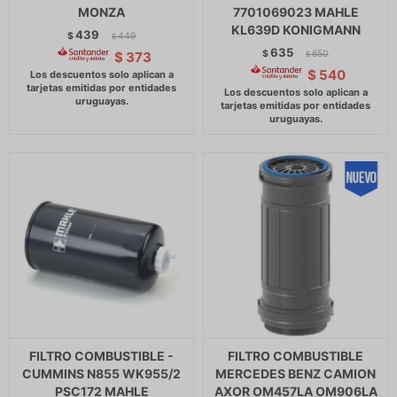
MONZA
7701069023 MAHLE
KL639D KONIGMANN
439
$
449
$
635
$
650
$
373
$
$
540
FILTRO COMBUSTIBLE -
FILTRO COMBUSTIBLE
CUMMINS N855 WK955/2
MERCEDES BENZ CAMION
PSC172 MAHLE
AXOR OM457LA OM906LA