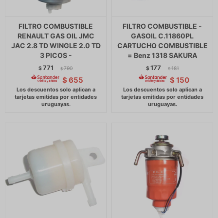
FILTRO COMBUSTIBLE
FILTRO COMBUSTIBLE -
RENAULT GAS OIL JMC
GASOIL C.11860PL
JAC 2.8 TD WINGLE 2.0 TD
CARTUCHO COMBUSTIBLE
3 PICOS -
= Benz 1318 SAKURA
771
177
$
790
$
181
$
$
$
655
$
150