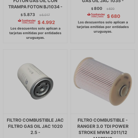
FOTON GAS OIL CON
GAS OIL JAC 1035 -
TRAMPA FOTON BJ1034 -
800
$
820
$
5.873
$
6.017
$
680
$
$
4.992
FILTRO COMBUSTIBLE JAC
FILTRO COMBUSTIBLE -
FILTRO GAS OIL JAC 1020
RANGER 3.0 TDI POWER
2.5 -
STROKE MWM 2011/12