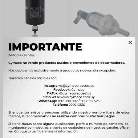

FILTRO COMBUSTIBLE
FILTRO COMBUSTIBLE -
MERCEDES BENZ GASOIL
GASOIL AEREO MB EN L -
CAMION OM 366A -
134
$
138
$
VOLKSWAGEN MAHLE
$
114
1.083
$
1.109
$
$
921