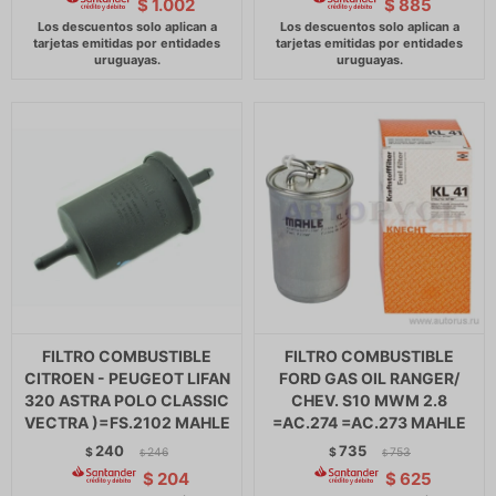
$
1.002
$
885
FILTRO COMBUSTIBLE
FILTRO COMBUSTIBLE
CITROEN - PEUGEOT LIFAN
FORD GAS OIL RANGER/
320 ASTRA POLO CLASSIC
CHEV. S10 MWM 2.8
VECTRA )=FS.2102 MAHLE
=AC.274 =AC.273 MAHLE
240
735
$
246
$
753
$
$
$
204
$
625