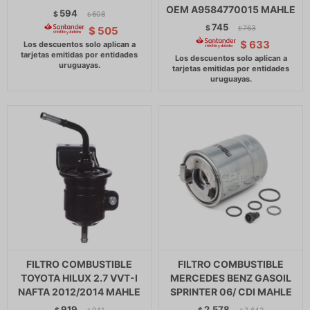
OEM A9584770015 MAHLE
594
$
608
$
745
$
763
$
505
$
$
633
FILTRO COMBUSTIBLE
FILTRO COMBUSTIBLE
TOYOTA HILUX 2.7 VVT-I
MERCEDES BENZ GASOIL
NAFTA 2012/2014 MAHLE
SPRINTER 06/ CDI MAHLE
919
2.578