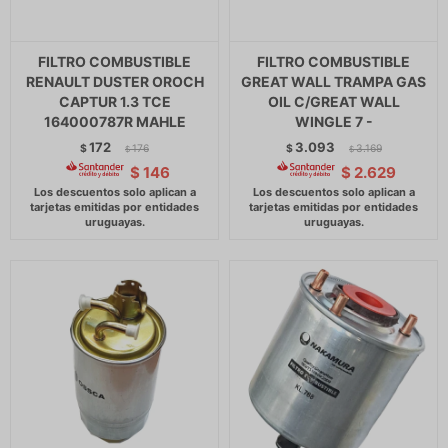
FILTRO COMBUSTIBLE
FILTRO COMBUSTIBLE
RENAULT DUSTER OROCH
GREAT WALL TRAMPA GAS
CAPTUR 1.3 TCE
OIL C/GREAT WALL
164000787R MAHLE
WINGLE 7 -
172
3.093
$
176
$
3.169
$
$
$
146
$
2.629