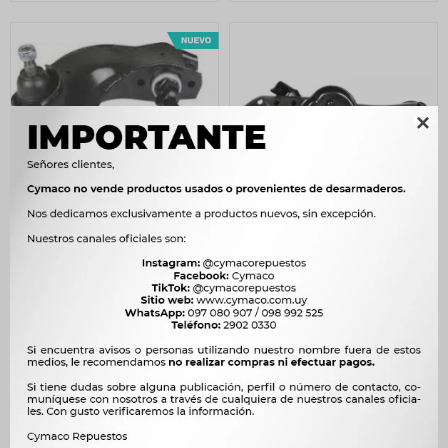

BASTIDOR SUSPENSION
BASTIDOR SUSPENSION
MITSUBISHI SUP IZQ H100
MITSUBISHI INF DER L200
MITSUBISHI L300 -
4X2 01/05 CON BUJE -
4.000
3.249
$
4.098
$
3.329
$
$
$
3.400
$
2.762