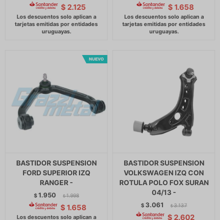
$
2.125
$
1.658
BASTIDOR SUSPENSION
BASTIDOR SUSPENSION
FORD SUPERIOR IZQ
VOLKSWAGEN IZQ CON
RANGER -
ROTULA POLO FOX SURAN
04/13 -
1.950
$
1.998
$
3.061
$
3.137
$
1.658
$
$
2.602