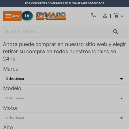
POR CONSULTAS COMUNICARSE AL WHATSAPP 097080907
close
call
menu
IA
0
MENÚ
$
Ahora puede comprar en nuestro sitio web y elegir
retirar su compra en todos nuestros locales en
24hs
Marca
Modelo
Motor
Año