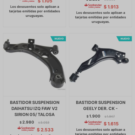
$
1.105
$
1.913
BASTIDOR SUSPENSION
BASTIDOR SUSPENSION
DAIHATSU IZQ FAW V2
GEELY DER. CK -
SIRION 05/ TALOSA
1.900
$
1.947
$
2.980
$
3.053
$
1.615
$
$
2.533