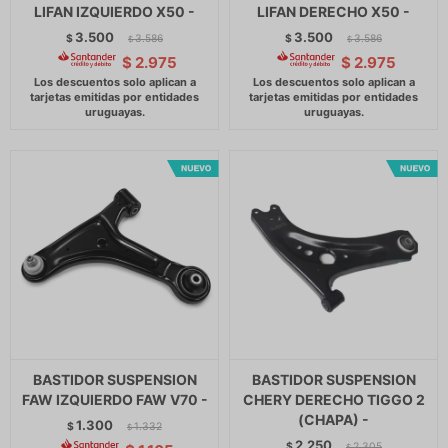
LIFAN IZQUIERDO X50 -
LIFAN DERECHO X50 -
3.500
3.500
$
3.586
$
3.586
$
$
$
2.975
$
2.975
BASTIDOR SUSPENSION
BASTIDOR SUSPENSION
FAW IZQUIERDO FAW V70 -
CHERY DERECHO TIGGO 2
(CHAPA) -
1.300
$
1.332
$
2.250
$
2.305
$