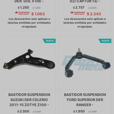
DER. GOL V 09/ -
02/ CAPTUR 13/ -
1.250
2.757
$
1.281
$
2.825
$
$
$
1.063
$
2.343
BASTIDOR SUSPENSION
BASTIDOR SUSPENSION
SUZUKI DER CELERIO
FORD SUPERIOR DER
2011-15 ZOTYE Z100 -
RANGER -
2.500
1.950
$
2.561
$
1.998
$
$