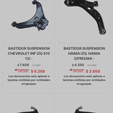
BASTIDOR SUSPENSION
BASTIDOR SUSPENSION
CHEVROLET INF IZQ S10
HAIMA IZQ. HAIMA
13/ -
3/FREEMA -
7.409
4.550
$
7.591
$
4.662
$
$
$
6.298
$
3.868