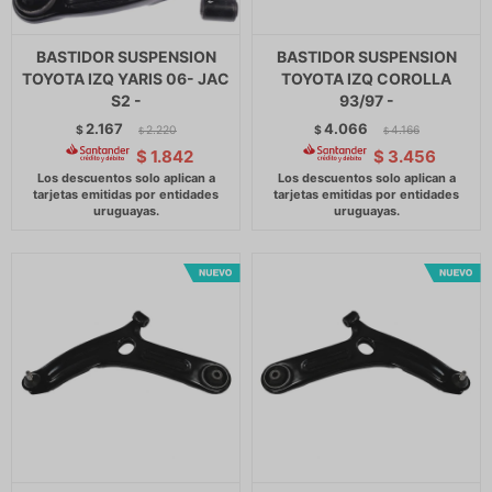
BASTIDOR SUSPENSION
BASTIDOR SUSPENSION
TOYOTA IZQ YARIS 06- JAC
TOYOTA IZQ COROLLA
S2 -
93/97 -
2.167
4.066
$
2.220
$
4.166
$
$
$
1.842
$
3.456