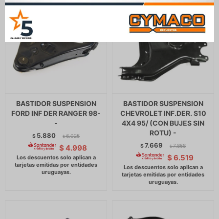
BASTIDOR SUSPENSION
BASTIDOR SUSPENSION
FORD INF DER RANGER 98-
CHEVROLET INF.DER. S10
-
4X4 95/ (CON BUJES SIN
ROTU) -
5.880
$
6.025
$
7.669
$
7.858
$
4.998
$
$
6.519