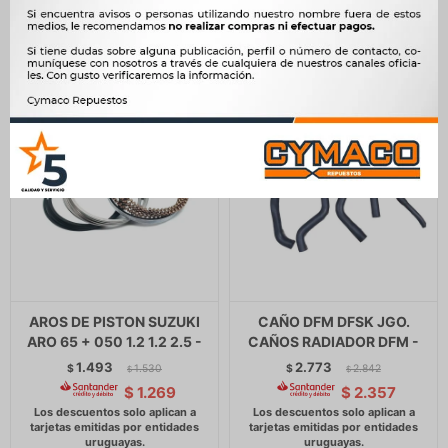
$
3.825
AROS DE PISTON SUZUKI
CAÑO DFM DFSK JGO.
ARO 65 + 050 1.2 1.2 2.5 -
CAÑOS RADIADOR DFM -
1.493
2.773
$
1.530
$
2.842
$
$
$
1.269
$
2.357