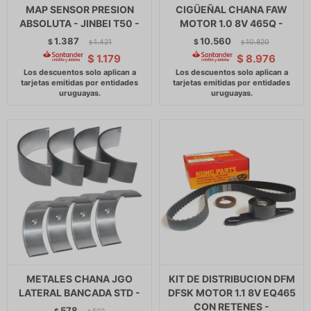
MAP SENSOR PRESION
CIGÜEÑAL CHANA FAW
ABSOLUTA - JINBEI T50 -
MOTOR 1.0 8V 465Q -
1.387
10.560
$
1.421
$
10.820
$
$
$
1.179
$
8.976
METALES CHANA JGO
KIT DE DISTRIBUCION DFM
LATERAL BANCADA STD -
DFSK MOTOR 1.1 8V EQ465
CON RETENES -
578