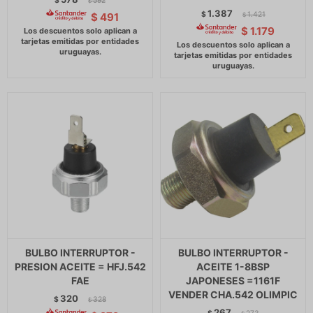
$
592
$
1.387
$
1.421
$
491
$
$
1.179
BULBO INTERRUPTOR -
BULBO INTERRUPTOR -
PRESION ACEITE = HFJ.542
ACEITE 1-8BSP
FAE
JAPONESES =1161F
VENDER CHA.542 OLIMPIC
320
$
328
$
267