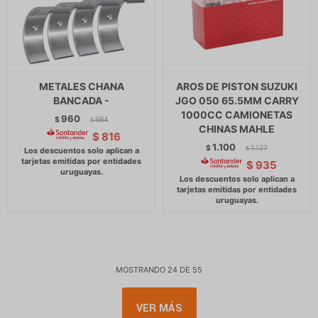
METALES CHANA
AROS DE PISTON SUZUKI
BANCADA -
JGO 050 65.5MM CARRY
1000CC CAMIONETAS
960
$
984
$
CHINAS MAHLE
$
816
1.100
$
1.127
$
$
935
MOSTRANDO
24
DE
55
VER MÁS