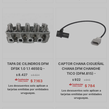
TAPA DE CILINDROS DFM
CAPTOR CHANA CIGUEÑAL
DFSK 1.0 1.1 465EQ -
CHANA DFM CHANGHE
TICO (DFM.815) -
8.427
$
8.634
$
922
$
945
$
7.163
$
$
784