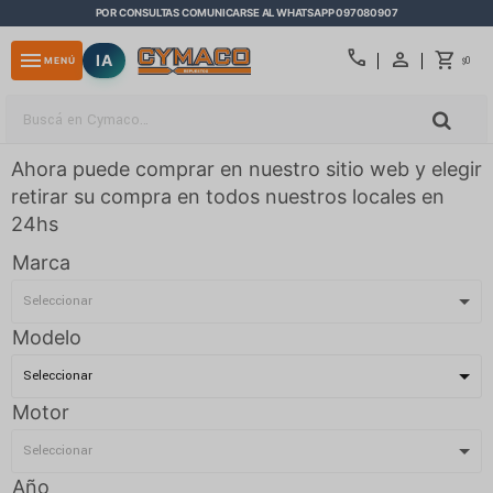
POR CONSULTAS COMUNICARSE AL WHATSAPP 097080907
close
call
menu
IA
0
MENÚ
$
Ahora puede comprar en nuestro sitio web y elegir
retirar su compra en todos nuestros locales en
24hs
Marca
Modelo
Motor
Año