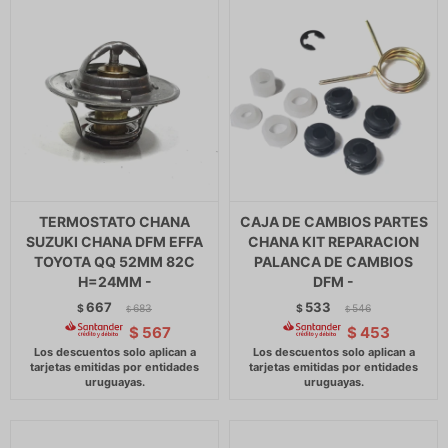
TERMOSTATO CHANA
CAJA DE CAMBIOS PARTES
SUZUKI CHANA DFM EFFA
CHANA KIT REPARACION
TOYOTA QQ 52MM 82C
PALANCA DE CAMBIOS
H=24MM -
DFM -
667
533
$
683
$
546
$
$
$
567
$
453