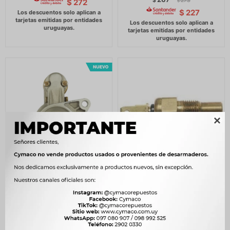
$
273
$
272
$
$
227

ARRANQUE CHANA DFM
BULBO INTERRUPTOR EFFA
EFFA CARGO MINYI
TEMPERATURA CARGO
SHINERAY 1.0 12V
CHANA DFM -
8D=STR.3031 -
348
$
356
$
4.500
$
4.611
$
296
$