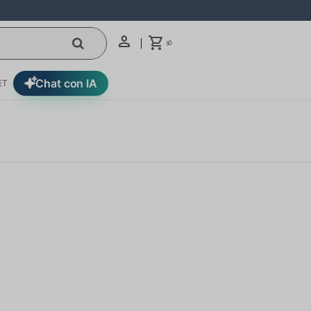
0
$
Chat con IA
ET