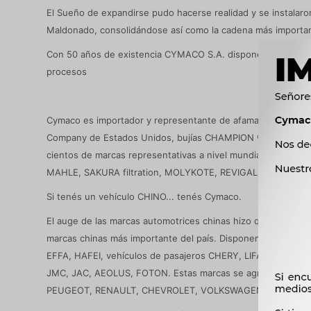
El Sueño de expandirse pudo hacerse realidad y se instalar
Maldonado, consolidándose así como la cadena más importan
Con 50 años de existencia CYMACO S.A. dispone de 130 empl
procesos
Cymaco es importador y representante de afamadas marcas a
Company de Estados Unidos, bujías CHAMPION ®, Turtle Wax®,
cientos de marcas representativas a nivel mundial como MA
MAHLE, SAKURA filtration, MOLYKOTE, REVIGAL, BORCOL, 
Si tenés un vehículo CHINO... tenés Cymaco.
El auge de las marcas automotrices chinas hizo que Cymaco 
marcas chinas más importante del país. Disponemos de línea
EFFA, HAFEI, vehículos de pasajeros CHERY, LIFAN, BYD, 
JMC, JAC, AEOLUS, FOTON. Estas marcas se agregan a la c
PEUGEOT, RENAULT, CHEVROLET, VOLKSWAGEN, TOYOTA,