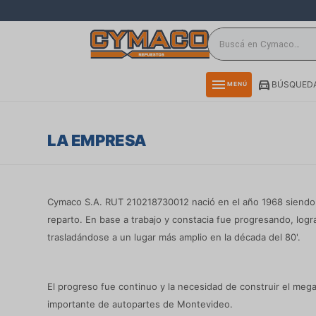
close
directions_car
storefront
menu
BÚSQUEDA
MENÚ
delivery_truck_speed
credit_card
LA EMPRESA
smartphone
rss_feed
Cymaco S.A. RUT 210218730012 nació en el año 1968 siendo
reparto. En base a trabajo y constacia fue progresando, logr
trasladándose a un lugar más amplio en la década del 80'.
El progreso fue continuo y la necesidad de construir el mega
importante de autopartes de Montevideo.