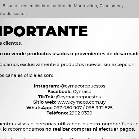
on 8 sucursales en distintos puntos de Montevideo, Canelones y
te del sector.
eados, 8 sucursales y la máxima tecnología en todos sus
lrededor del mundo. Es representante oficial de AMALIE Motor Oil
 Johnsen's ®, JB Weld ®, PHC Valeo ® y distribuidor oficial de
RILIA®, ZM, ZEN, CORVEN, TALOSA, IKRO, TRANSPO, PHILIPS, TRIFA,
MOMO ITALY, PIONEER.
se convirtiera en el vendedor de repuestos automotores para
 completa de repuestos para utilitarios CHANA, FAW, DFM, DFSK,
GEELY, GREAT WALL, FAW y pick up y camiones GREAT WALL, EFFA,
ompleta línea de repuestos para RENAULT TRUCKS, FIAT, CITROEN,
 HYUNDAI, MARUTI, DAEWOO.