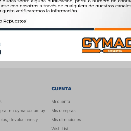
la demanda automotriz local.
dad nos permite incorporar medios digitales de atención a nuestros
Instagram, otras de menor difusión como Pinterest y LinkedIn;
a región, como es Mercadolibre; somos Tienda Oficial de repuestos
ariedad de productos para la venta con atención profesional y el
CUENTA
s
Mi cuenta
mprar en cymaco.com.uy
Mis compras
bios, devoluciones y
Mis direcciones
Wish List