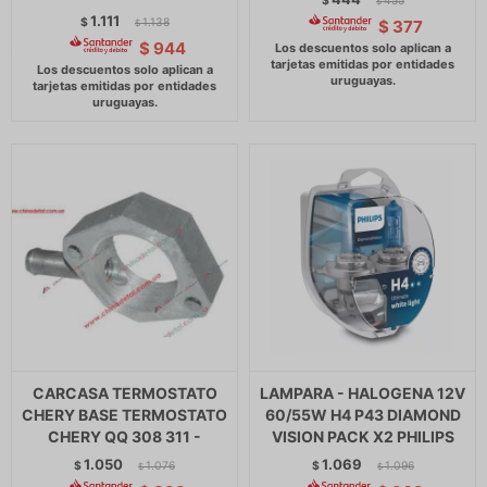
$
455
$
1.111
$
1.138
$
377
$
$
944
CARCASA TERMOSTATO
LAMPARA - HALOGENA 12V
CHERY BASE TERMOSTATO
60/55W H4 P43 DIAMOND
CHERY QQ 308 311 -
VISION PACK X2 PHILIPS
1.050
1.069
$
1.076
$
1.096
$
$