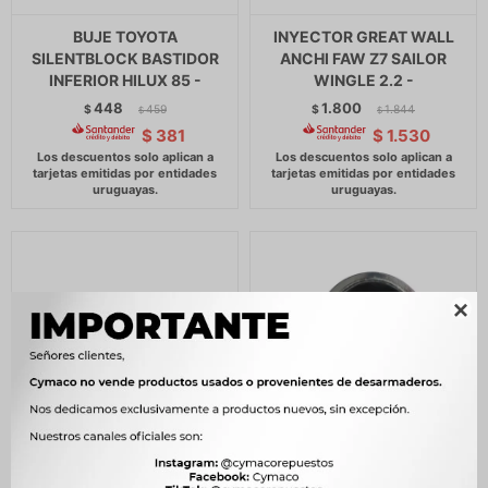
BUJE TOYOTA
INYECTOR GREAT WALL
SILENTBLOCK BASTIDOR
ANCHI FAW Z7 SAILOR
INFERIOR HILUX 85 -
WINGLE 2.2 -
448
1.800
$
459
$
1.844
$
$
$
381
$
1.530

TAPA DE CILINDROS CHERY
SOPORTE DE MOTOR