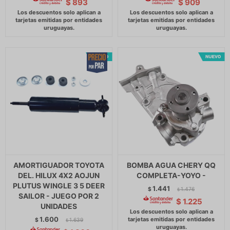
$
893
$
909
AMORTIGUADOR TOYOTA
BOMBA AGUA CHERY QQ
DEL. HILUX 4X2 AOJUN
COMPLETA-YOYO -
PLUTUS WINGLE 3 5 DEER
1.441
$
1.476
$
SAILOR - JUEGO POR 2
$
1.225
UNIDADES
1.600
$
1.639
$