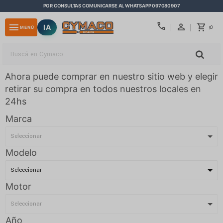
POR CONSULTAS COMUNICARSE AL WHATSAPP 097080907
close
call
menu
IA
0
MENÚ
$
Ahora puede comprar en nuestro sitio web y elegir
retirar su compra en todos nuestros locales en
24hs
Marca
Modelo
Motor
Año