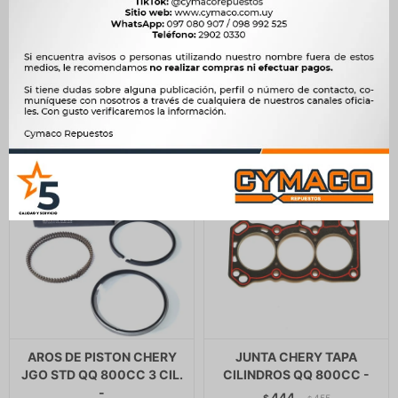
CHERY QQ SENSOR CHICO
CHERY QQ 800cc 3
-
CILINDROS -
11.000
980
$
11.270
$
1.004
$
$
$
9.350
$
833
AROS DE PISTON CHERY
JUNTA CHERY TAPA
JGO STD QQ 800CC 3 CIL.
CILINDROS QQ 800CC -
-
444