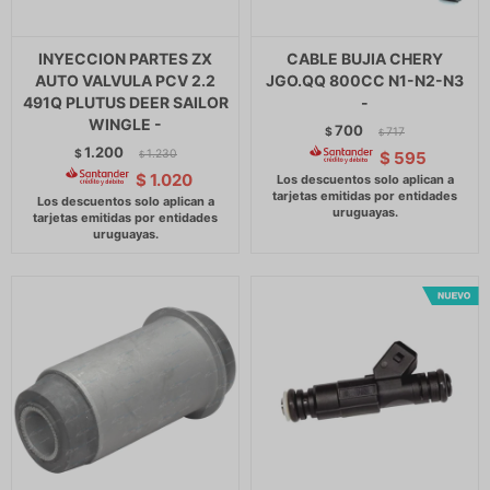
INYECCION PARTES ZX
CABLE BUJIA CHERY
AUTO VALVULA PCV 2.2
JGO.QQ 800CC N1-N2-N3
491Q PLUTUS DEER SAILOR
-
WINGLE -
700
$
717
$
1.200
$
1.230
$
595
$
$
1.020