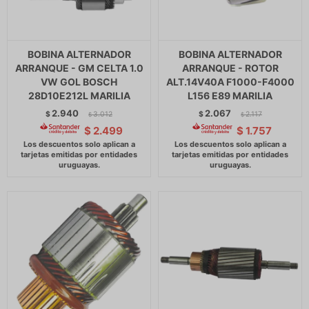
BOBINA ALTERNADOR
BOBINA ALTERNADOR
ARRANQUE - GM CELTA 1.0
ARRANQUE - ROTOR
VW GOL BOSCH
ALT.14V40A F1000-F4000
28D10E212L MARILIA
L156 E89 MARILIA
2.940
2.067
$
3.012
$
2.117
$
$
$
2.499
$
1.757