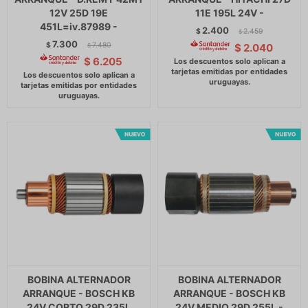
12V 25D 19E
11E 195L 24V -
451L=iv.87989 -
2.400
$
2.459
$
7.300
$
7.480
$
2.040
$
$
6.205
BOBINA ALTERNADOR
BOBINA ALTERNADOR
ARRANQUE - BOSCH KB
ARRANQUE - BOSCH KB
24V CORTO 29D 235L
24V MEDIO 29D 255L -