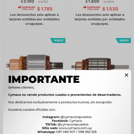
2.100
1.800
$
2.152
$
1.844
$
$
$
1.785
$
1.530

BOBINA ALTERNADOR
BOBINA ALTERNADOR
ARRANQUE - N.DENSO 21D
ARRANQUE VOLKSWAGEN
9E 129L
GOL G5 POLO VALEO 10E
12V=IV.94=24109Z=8342108
21D 160L DUNCAN
-
1.900
$
1.947
$