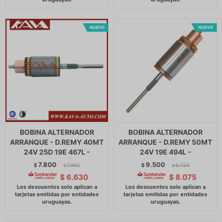
BOBINA ALTERNADOR
BOBINA ALTERNADOR
ARRANQUE - D.REMY 40MT
ARRANQUE - D.REMY 50MT
24V 25D 19E 467L -
24V 19E 494L -
7.800
9.500
$
7.992
$
9.734
$
$
$
6.630
$
8.075