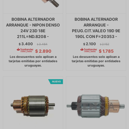
BOBINA ALTERNADOR
BOBINA ALTERNADOR
ARRANQUE - NIPON DENSO
ARRANQUE -
24V 23D 18E
PEUG.CIT.VALEO 19D 9E
211L=ND.8208 -
190L CON F=20353 -
3.400
2.100
$
3.484
$
2.152
$
$
$
2.890
$
1.785