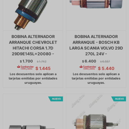
BOBINA ALTERNADOR
BOBINA ALTERNADOR
ARRANQUE CHEVROLET
ARRANQUE - BOSCH KB
HITACHI CORSA 1.7D
LARGA SCANIA VOLVO 29D
29D9E145L=20080 -
270L 24V -
1.700
6.400
$
1.742
$
6.557
$
$
$
1.445
$
5.440