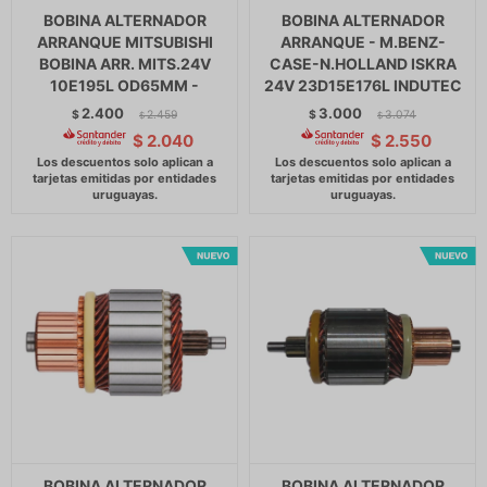
BOBINA ALTERNADOR
BOBINA ALTERNADOR
ARRANQUE MITSUBISHI
ARRANQUE - M.BENZ-
BOBINA ARR. MITS.24V
CASE-N.HOLLAND ISKRA
10E195L OD65MM -
24V 23D15E176L INDUTEC
2.400
3.000
$
2.459
$
3.074
$
$
$
2.040
$
2.550
BOBINA ALTERNADOR
BOBINA ALTERNADOR