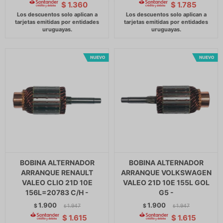
$
1.360
$
1.785
BOBINA ALTERNADOR
BOBINA ALTERNADOR
ARRANQUE RENAULT
ARRANQUE VOLKSWAGEN
VALEO CLIO 21D 10E
VALEO 21D 10E 155L GOL
156L=20783 C/H -
G5 -
1.900
1.900
$
1.947
$
1.947
$
$
$
1.615
$
1.615