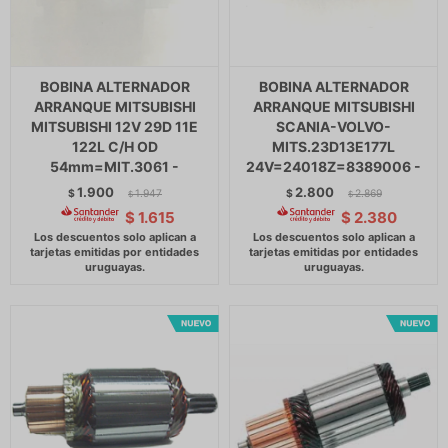
BOBINA ALTERNADOR
BOBINA ALTERNADOR
ARRANQUE MITSUBISHI
ARRANQUE MITSUBISHI
MITSUBISHI 12V 29D 11E
SCANIA-VOLVO-
122L C/H OD
MITS.23D13E177L
54mm=MIT.3061 -
24V=24018Z=8389006 -
1.900
2.800
$
1.947
$
2.869
$
$
$
1.615
$
2.380