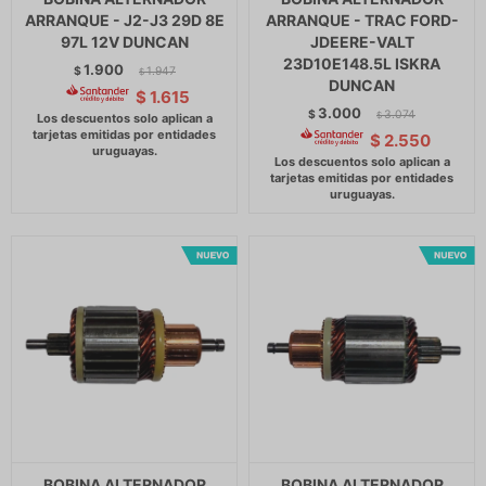
ARRANQUE - J2-J3 29D 8E
ARRANQUE - TRAC FORD-
97L 12V DUNCAN
JDEERE-VALT
23D10E148.5L ISKRA
1.900
$
1.947
$
DUNCAN
$
1.615
3.000
$
3.074
$
$
2.550
BOBINA ALTERNADOR
BOBINA ALTERNADOR