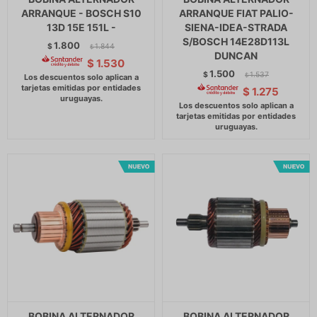
ARRANQUE - BOSCH S10
ARRANQUE FIAT PALIO-
13D 15E 151L -
SIENA-IDEA-STRADA
S/BOSCH 14E28D113L
1.800
$
1.844
$
DUNCAN
$
1.530
1.500
$
1.537
$
$
1.275
BOBINA ALTERNADOR
BOBINA ALTERNADOR