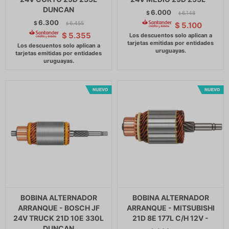
DUNCAN
6.000
$
6.148
$
6.300
$
6.455
$
5.100
$
$
5.355
BOBINA ALTERNADOR
BOBINA ALTERNADOR
ARRANQUE - BOSCH JF
ARRANQUE - MITSUBISHI
24V TRUCK 21D 10E 330L
21D 8E 177L C/H 12V -
DUNCAN