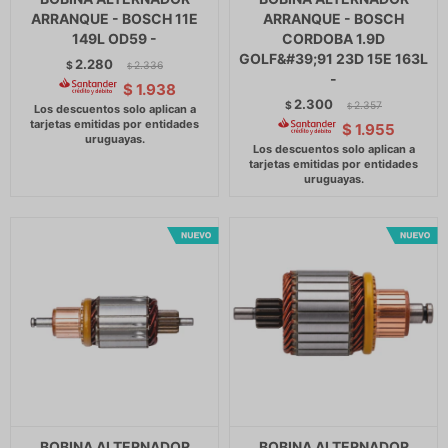
ARRANQUE - BOSCH 11E
ARRANQUE - BOSCH
149L OD59 -
CORDOBA 1.9D
GOLF&#39;91 23D 15E 163L
2.280
$
2.336
$
-
$
1.938
2.300
$
2.357
$
$
1.955
BOBINA ALTERNADOR
BOBINA ALTERNADOR