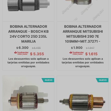
BOBINA ALTERNADOR
BOBINA ALTERNADOR
ARRANQUE - BOSCH KB
ARRANQUE MITSUBISHI
24V CORTO 25D 235L
MITSUBISHI 29D 7E
MARILIA
109MM=MIT.37271 -
6.300
1.900
$
6.455
$
1.947
$
$
$
5.355
$
1.615