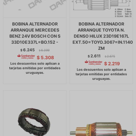
BOBINA ALTERNADOR
BOBINA ALTERNADOR
ARRANQUE MERCEDES
ARRANQUE TOYOTA N.
BENZ 24V BOSCH CON S
DENSO HILUX 23D19E167L
33D10E337L=BO.152 -
EXT.50=TOYO.3067=IN.1140
ZM
6.245
$
6.399
$
2.611
$
2.675
$
5.308
$
$
2.219