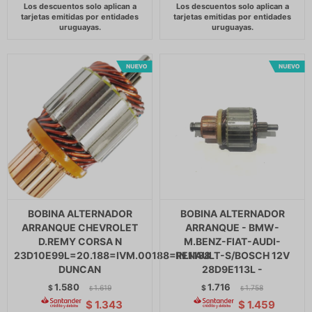
BOBINA ALTERNADOR
BOBINA ALTERNADOR
ARRANQUE CHEVROLET
ARRANQUE - BMW-
D.REMY CORSA N
M.BENZ-FIAT-AUDI-
23D10E99L=20.188=IVM.00188=IN.1188
RENAULT-S/BOSCH 12V
DUNCAN
28D9E113L -
1.580
1.716
$
1.619
$
1.758
$
$
$
1.343
$
1.459