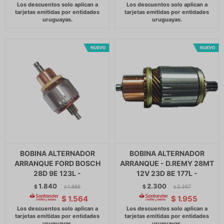
BOBINA ALTERNADOR
BOBINA ALTERNADOR
ARRANQUE FORD BOSCH
ARRANQUE - D.REMY 28MT
28D 9E 123L -
12V 23D 8E 177L -
1.840
2.300
$
1.885
$
2.357
$
$
$
1.564
$
1.955