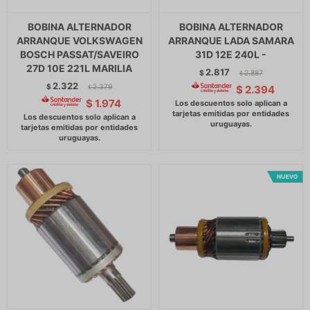
BOBINA ALTERNADOR
BOBINA ALTERNADOR
ARRANQUE VOLKSWAGEN
ARRANQUE LADA SAMARA
BOSCH PASSAT/SAVEIRO
31D 12E 240L -
27D 10E 221L MARILIA
2.817
$
2.887
$
2.322
$
2.379
$
2.394
$
$
1.974