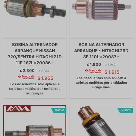
BOBINA ALTERNADOR
BOBINA ALTERNADOR
ARRANQUE NISSAN
ARRANQUE - HITACHI 29D
720/SENTRA HITACHI 21D
8E 110L=20087 -
11E 167L=20086 -
1.900
$
1.947
$
2.300
$
2.357
$
1.615
$
$
1.955