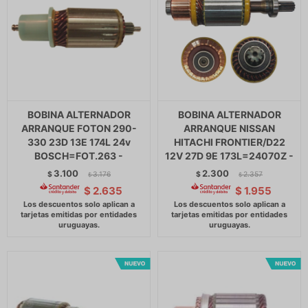
BOBINA ALTERNADOR
BOBINA ALTERNADOR
ARRANQUE FOTON 290-
ARRANQUE NISSAN
330 23D 13E 174L 24v
HITACHI FRONTIER/D22
BOSCH=FOT.263 -
12V 27D 9E 173L=24070Z -
3.100
2.300
$
3.176
$
2.357
$
$
$
2.635
$
1.955