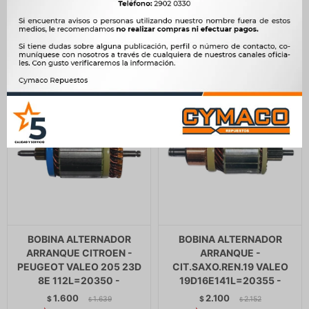
2.080
$
2.131
$
1.615
$
$
1.768
BOBINA ALTERNADOR
BOBINA ALTERNADOR
ARRANQUE CITROEN -
ARRANQUE -
PEUGEOT VALEO 205 23D
CIT.SAXO.REN.19 VALEO
8E 112L=20350 -
19D16E141L=20355 -
1.600
2.100
$
1.639
$
2.152
$
$