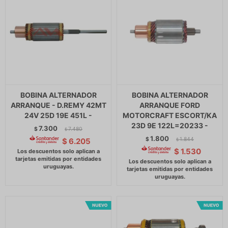
BOBINA ALTERNADOR
BOBINA ALTERNADOR
ARRANQUE - D.REMY 42MT
ARRANQUE FORD
24V 25D 19E 451L -
MOTORCRAFT ESCORT/KA
23D 9E 122L=20233 -
7.300
$
7.480
$
1.800
$
1.844
$
6.205
$
$
1.530