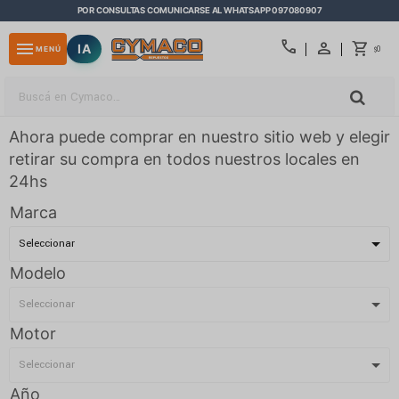
POR CONSULTAS COMUNICARSE AL WHATSAPP 097080907
close
call
menu
IA
0
MENÚ
$
Ahora puede comprar en nuestro sitio web y elegir
retirar su compra en todos nuestros locales en
24hs
Marca
Modelo
Motor
Año