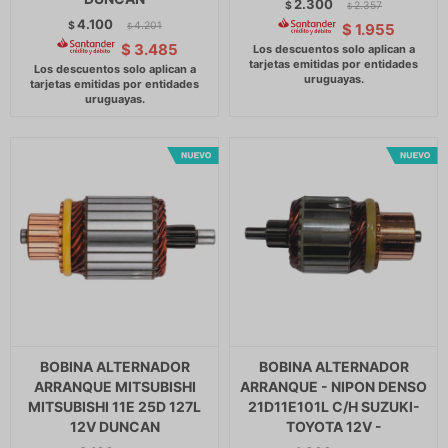
2.300
$
2.357
$
4.100
$
4.201
$
1.955
$
$
3.485
BOBINA ALTERNADOR
BOBINA ALTERNADOR
ARRANQUE MITSUBISHI
ARRANQUE - NIPON DENSO
MITSUBISHI 11E 25D 127L
21D11E101L C/H SUZUKI-
12V DUNCAN
TOYOTA 12V -