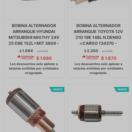
BOBINA ALTERNADOR
BOBINA ALTERNADOR
ARRANQUE HYUNDAI
ARRANQUE TOYOTA 12V
MITSUBISHI MIGTHY 24V
21D 19E 148L N.DENSO
25 D9E 152L=MIT 3809 -
=CARGO 134370 -
1.984
2.200
$
2.033
$
2.254
$
$
$
1.686
$
1.870