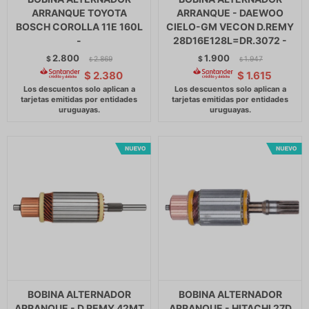
ARRANQUE TOYOTA
ARRANQUE - DAEWOO
BOSCH COROLLA 11E 160L
CIELO-GM VECON D.REMY
-
28D16E128L=DR.3072 -
2.800
1.900
$
2.869
$
1.947
$
$
$
2.380
$
1.615
BOBINA ALTERNADOR
BOBINA ALTERNADOR
ARRANQUE - D.REMY 42MT
ARRANQUE - HITACHI 27D