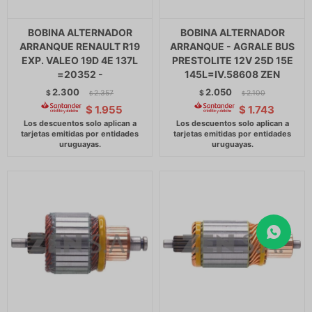
BOBINA ALTERNADOR
BOBINA ALTERNADOR
ARRANQUE RENAULT R19
ARRANQUE - AGRALE BUS
EXP. VALEO 19D 4E 137L
PRESTOLITE 12V 25D 15E
=20352 -
145L=IV.58608 ZEN
2.300
2.050
$
2.357
$
2.100
$
$
$
1.955
$
1.743