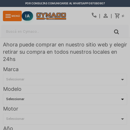
POR CONSULTAS COMUNICARSE AL WHATSAPP 097080907
close
call
menu
IA
0
MENÚ
$
Ahora puede comprar en nuestro sitio web y elegir
retirar su compra en todos nuestros locales en
24hs
Marca
Modelo
Motor
Año