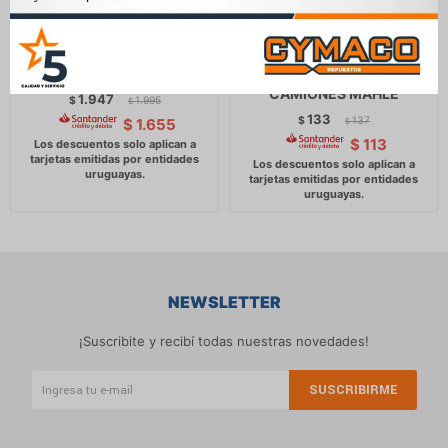
LAMPARA - XENON D1R
FILTRO ACEITE - FILTRO
P32D 35W 4300K (x1) -
SISTEMA HIDRAULICO
CAMIONES MAHLE
1.947
$
1.995
$
133
$
137
$
1.655
$
$
113
NEWSLETTER
¡Suscribite y recibí todas nuestras novedades!
SUSCRIBIRME