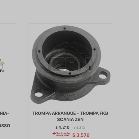
NIA-
TROMPA ARRANQUE - TROMPA FKB
M
SCANIA ZEN
OSSO
4.210
$
4.313
$
$
3.579