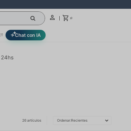
0
$
Chat con IA
ET
n 24hs
26 artículos
Recientes