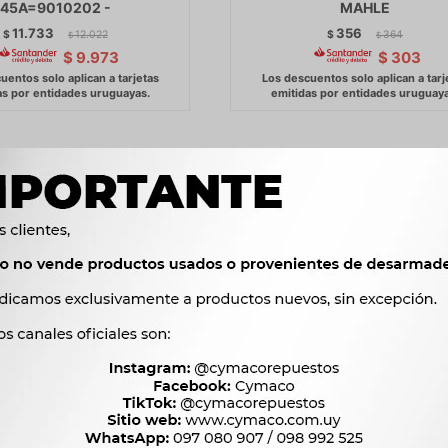
45A=9010202 -
MAHLE
11.733
356
$
12.022
$
364
$
$
$
9.973
$
303
E MITSUBISHI SCANIA 4
ALTERNADOR SCANIA 124 14