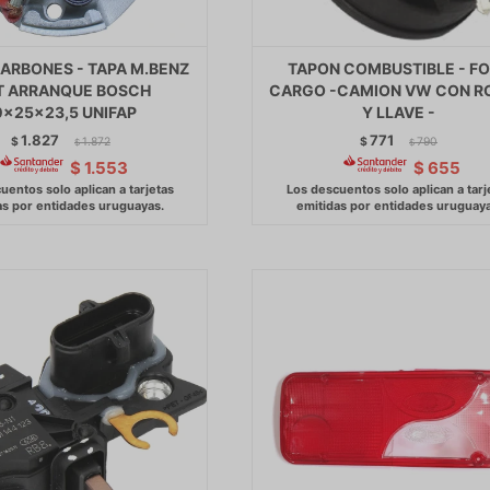
ARBONES - TAPA M.BENZ
TAPON COMBUSTIBLE - F
T ARRANQUE BOSCH
CARGO -CAMION VW CON R
0x25x23,5 UNIFAP
Y LLAVE -
1.827
771
$
1.872
$
790
$
$
$
1.553
$
655