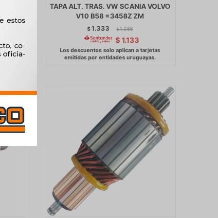
1 ZM
TAPA ALT. TRAS. VW SCANIA VOLVO
V10 B58 =3458Z ZM
1.333
$
1.366
$
$
1.133