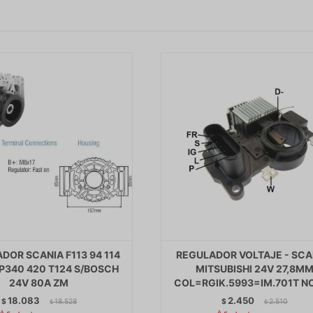
DOR SCANIA F113 94 114
REGULADOR VOLTAJE - SCA
 P340 420 T124 S/BOSCH
MITSUBISHI 24V 27,8M
24V 80A ZM
COL=RGIK.5993=IM.701T N
18.083
2.450
$
18.528
$
2.510
$
$