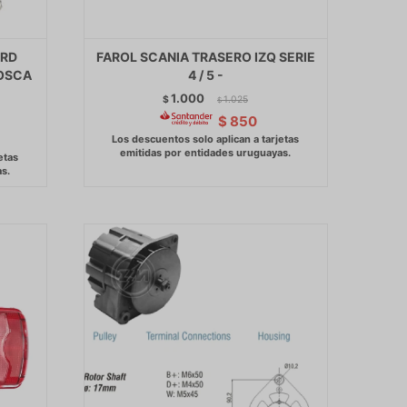
ORD
FAROL SCANIA TRASERO IZQ SERIE
OSCA
4 / 5 -
1.000
$
1.025
$
$
850