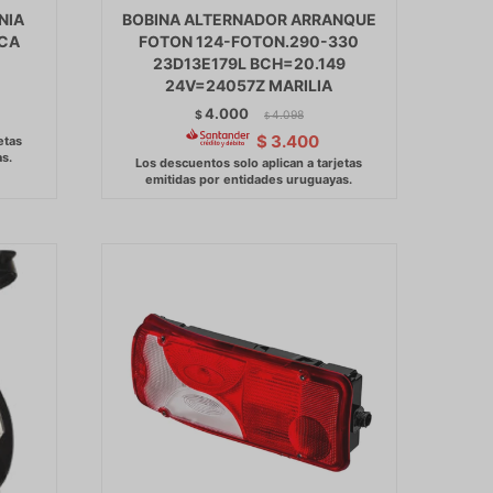
NIA
BOBINA ALTERNADOR ARRANQUE
SCA
FOTON 124-FOTON.290-330
23D13E179L BCH=20.149
24V=24057Z MARILIA
4.000
$
4.098
$
$
3.400