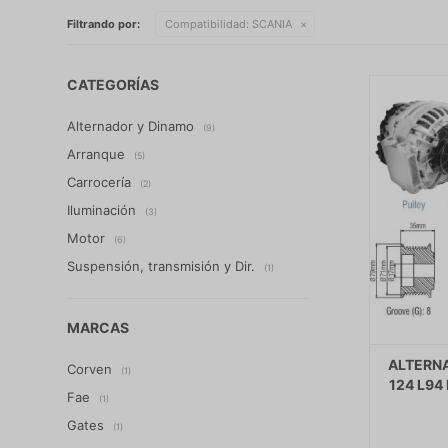
Filtrando por:
Compatibilidad:
SCANIA
CATEGORÍAS
Alternador y Dinamo
(9)
Arranque
(5)
Carrocería
(2)
Iluminación
(3)
Motor
(6)
Suspensión, transmisión y Dir.
(1)
MARCAS
ALTERNA
Corven
(1)
124 L94
Fae
(1)
Gates
(1)