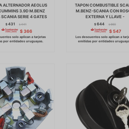
A ALTERNADOR AEOLUS
TAPON COMBUSTIBLE SCA
CUMMINS 3.9D M.BENZ
M.BENZ-SCANIA CON RO
SCANIA SERIE 4 GATES
EXTERNA Y LLAVE -
431
644
$
441
$
660
$
$
$
366
$
547