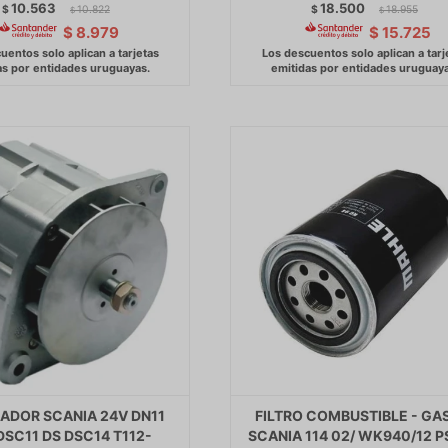
10.563
18.500
$
10.822
$
18.955
$
$
$
8.979
$
15.725
ADOR SCANIA 24V DN11
FILTRO COMBUSTIBLE - GA
DSC11 DS DSC14 T112-
SCANIA 114 02/ WK940/12 