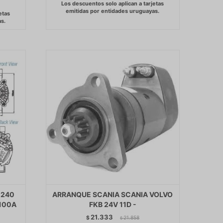
 240
ARRANQUE SCANIA SCANIA VOLVO
 100A
FKB 24V 11D -
21.333
$
21.858
$