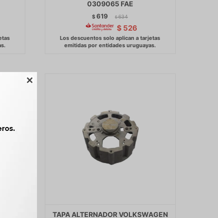
0309065 FAE
619
$
634
$
$
526

4 164
TAPA ALTERNADOR VOLKSWAGEN