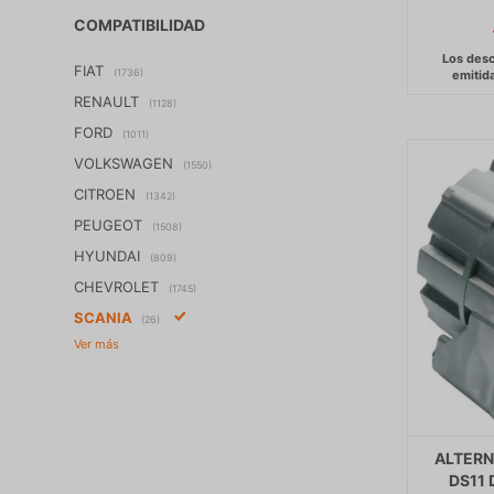
COMPATIBILIDAD
FIAT
(1736)
RENAULT
(1128)
FORD
(1011)
VOLKSWAGEN
(1550)
CITROEN
(1342)
PEUGEOT
(1508)
HYUNDAI
(809)
CHEVROLET
(1745)
SCANIA
(26)
ALTERN
DS11 