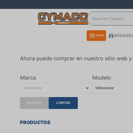
close
directions_car
storefront
menu
BÚSQUEDA
MENÚ
delivery_truck_speed
credit_card
Ahora puede comprar en nuestro sitio web y 
smartphone
rss_feed
Marca
Modelo
BUSCAR
LIMPIAR
PRODUCTOS