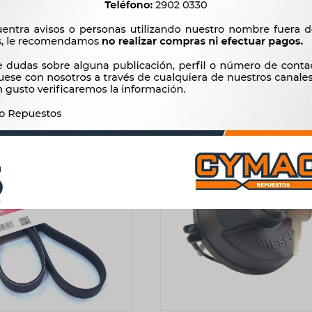
T 420-440-480 24V 12D
24V 65A BOSCH=012046813
MITSUBISHI ZM
13.867
$
14.208
$
29.900
$
30.635
$
11.787
$
$
25.415