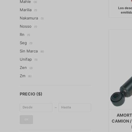
Mahle
(3)
Marilia
(1)
Nakamura
(1)
Nosso
(1)
Rn
(1)
Seg
(1)
Sin Marca
(6)
Unifap
(1)
Zen
(2)
Zm
(6)
PRECIO
($)
AMORTI
OK
CAMION /