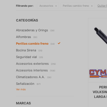
Quitar f
Filtrando por:
Accesorios
Perillas cambio freno
CATEGORÍAS
Abrazaderas y Orings
(38)
Alfombras
(50)
Perillas cambio freno
(34)
Bocina Sirena
(35)
Seguridad vial
(35)
Accesorios exteriores
(216)
Accesorios interiores
(108)
Climatizadores A.A.
(36)
Señalización
(87)
PER
VOLKSW
LARGA 
MARCAS