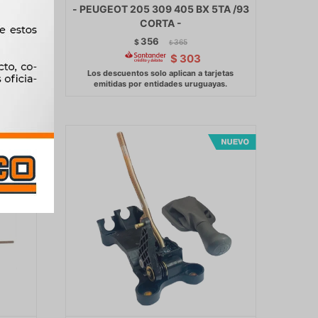
ON -
- PEUGEOT 205 309 405 BX 5TA /93
CORTA -
356
$
365
$
$
303