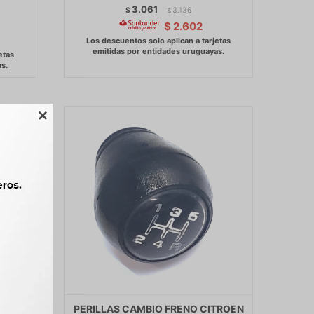
3.061
$
3.136
$
$
2.602

JAC
PERILLAS CAMBIO FRENO CITROEN