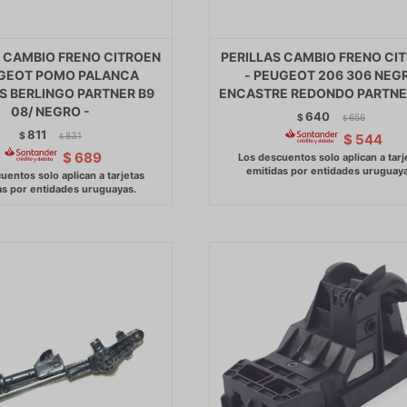
S CAMBIO FRENO CITROEN
PERILLAS CAMBIO FRENO CI
UGEOT POMO PALANCA
- PEUGEOT 206 306 NEG
S BERLINGO PARTNER B9
ENCASTRE REDONDO PARTNER
08/ NEGRO -
640
$
656
$
811
$
831
$
544
$
$
689