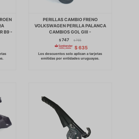
TROEN
PERILLAS CAMBIO FRENO
RA
VOLKSWAGEN PERILLA PALANCA
 B9 -
CAMBIOS GOL GIII -
747
$
765
$
$
635