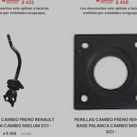
$
422
$
406
S CAMBIO FRENO RENAULT
PERILLAS CAMBIO FRENO RE
A CAMBIO MIDLUM DCI -
BASE PALANCA CAMBIO MI
DCI -
5.168
$
5.295
$