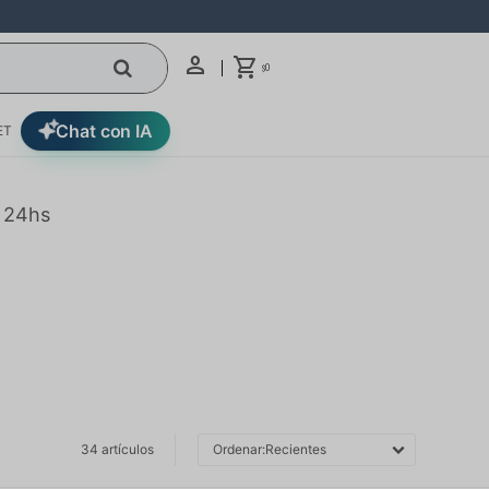
0
$
Chat con IA
ET
n 24hs
34 artículos
Recientes