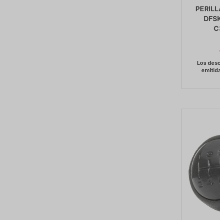
PERIL
DFS
C