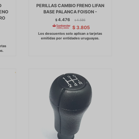
O
PERILLAS CAMBIO FRENO LIFAN
ENO
BASE PALANCA FOISON -
RO
4.476
$
4.586
$
$
3.805