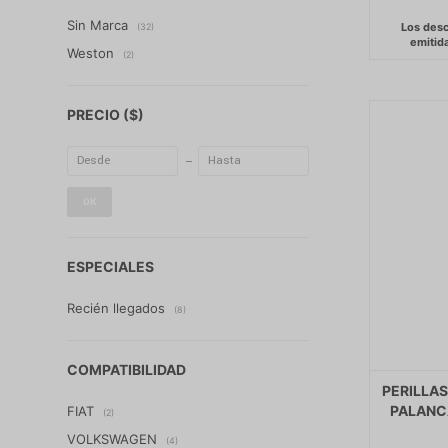
Sin Marca
(32)
Weston
(2)
PRECIO
($)
OK
ESPECIALES
Recién llegados
(8)
COMPATIBILIDAD
PERILLA
PALANC
FIAT
(2)
VOLKSWAGEN
(4)