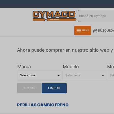
close
directions_car
storefront
menu
BÚSQUEDA
MENÚ
delivery_truck_speed
credit_card
Ahora puede comprar en nuestro sitio web y 
smartphone
rss_feed
Marca
Modelo
Mo
BUSCAR
LIMPIAR
PERILLAS CAMBIO FRENO