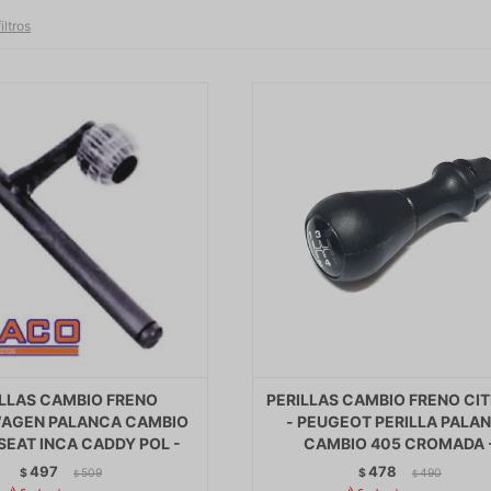
iltros
ILLAS CAMBIO FRENO
PERILLAS CAMBIO FRENO CI
AGEN PALANCA CAMBIO
- PEUGEOT PERILLA PALA
SEAT INCA CADDY POL -
CAMBIO 405 CROMADA 
497
478
$
509
$
490
$
$