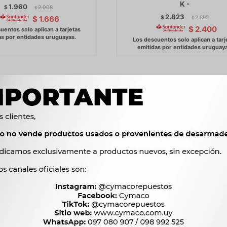
K -
1.960
$
2.008
$
2.823
$
2.892
$
1.666
$
$
2.400
AS CAMBIO FRENO EFFA
PERILLAS CAMBIO FRENO 