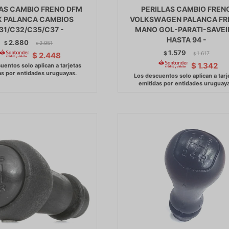
LAS CAMBIO FRENO DFM
PERILLAS CAMBIO FREN
K PALANCA CAMBIOS
VOLKSWAGEN PALANCA FR
31/C32/C35/C37 -
MANO GOL-PARATI-SAVEI
HASTA 94 -
2.880
$
2.951
$
1.579
$
1.617
$
2.448
$
$
1.342