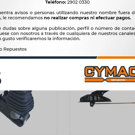
ON FRENO DE MANO -
PALANCA DE CAMBIOS CAMI
1.111
3.600
$
1.138
$
3.689
$
$
$
944
$
3.060