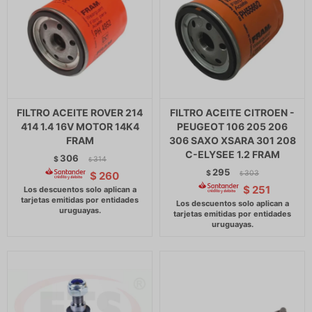
FILTRO ACEITE ROVER 214
FILTRO ACEITE CITROEN -
414 1.4 16V MOTOR 14K4
PEUGEOT 106 205 206
FRAM
306 SAXO XSARA 301 208
C-ELYSEE 1.2 FRAM
306
$
314
$
295
$
303
$
260
$
$
251