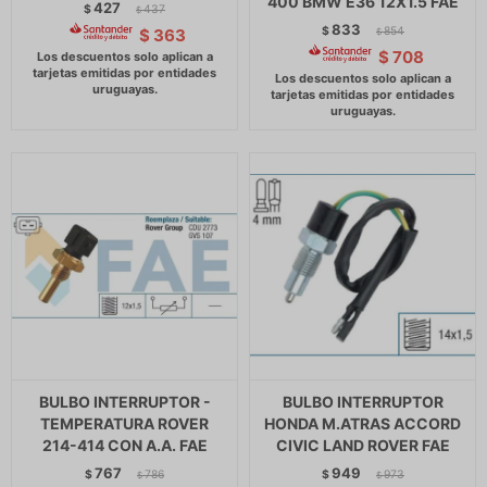
400 BMW E36 12X1.5 FAE
427
$
437
$
833
$
854
$
363
$
$
708
BULBO INTERRUPTOR -
BULBO INTERRUPTOR
TEMPERATURA ROVER
HONDA M.ATRAS ACCORD
214-414 CON A.A. FAE
CIVIC LAND ROVER FAE
767
949
$
786
$
973
$
$