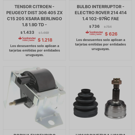
TENSOR CITROEN -
BULBO INTERRUPTOR -
PEUGEOT DIST 306 405 ZX
ELECTRO ROVER 214 414
C15 205 XSARA BERLINGO
1.4 102-97ÑC FAE
1.8 1.9D TD -
736
$
754
$
1.433
$
1.469
$
626
$
$
1.218