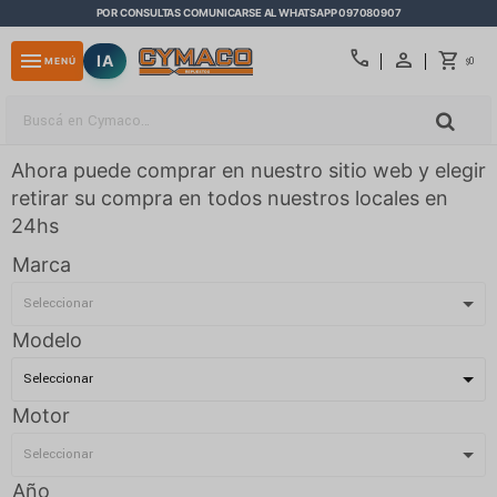
POR CONSULTAS COMUNICARSE AL WHATSAPP 097080907
close
call
menu
IA
0
MENÚ
$
Ahora puede comprar en nuestro sitio web y elegir
retirar su compra en todos nuestros locales en
24hs
Marca
Modelo
Motor
Año