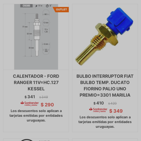
CALENTADOR - FORD
BULBO INTERRUPTOR FIAT
RANGER 11V=HC.127
BULBO TEMP. DUCATO
KESSEL
FIORINO PALIO UNO
PREMIO=3301 MARILIA
341
$
349
$
410
$
420
$
290
$
$
349