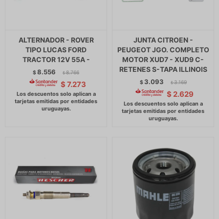
ALTERNADOR - ROVER
JUNTA CITROEN -
TIPO LUCAS FORD
PEUGEOT JGO. COMPLETO
TRACTOR 12V 55A -
MOTOR XUD7 - XUD9 C-
RETENES S-TAPA ILLINOIS
8.556
$
8.766
$
3.093
$
3.169
$
7.273
$
$
2.629