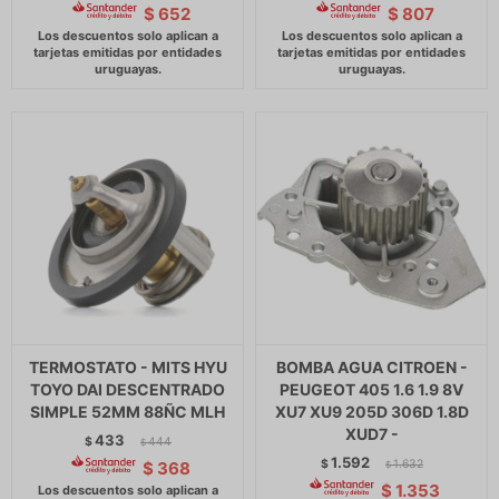
$
652
$
807
TERMOSTATO - MITS HYU
BOMBA AGUA CITROEN -
TOYO DAI DESCENTRADO
PEUGEOT 405 1.6 1.9 8V
SIMPLE 52MM 88ÑC MLH
XU7 XU9 205D 306D 1.8D
XUD7 -
433
$
444
$
1.592
$
1.632
$
368
$
$
1.353