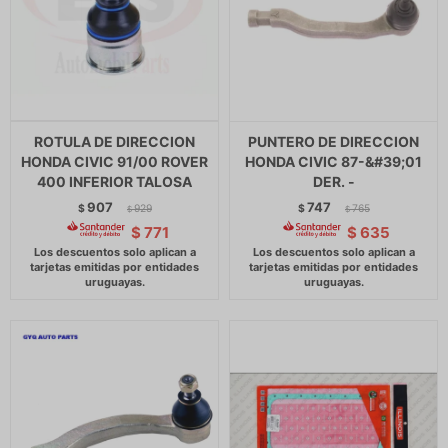
ROTULA DE DIRECCION
PUNTERO DE DIRECCION
HONDA CIVIC 91/00 ROVER
HONDA CIVIC 87-&#39;01
400 INFERIOR TALOSA
DER. -
907
747
$
929
$
765
$
$
$
771
$
635