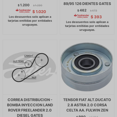
89/95 126 DIENTES GATES
1.200
$
1.230
$
462
$
473
$
1.020
$
$
393
CORREA DISTRIBUCION -
TENSOR FIAT ALT.DUCATO
BOMBA INYECCION LAND
2.8 ASTRA 2.0 CORSA
ROVER FREELANDER 2.0
CELTA AA. FULWIN ZEN
DIESEL GATES
990