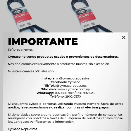

CORREA ALTERNADOR -
CORREA ALTERNADOR
SPARK MATIZ 800CC FIAT
RENAULT CLIO KANGOO
TIPO SENTRA B13 GATES
MEGANE 1.6 16V-FIAT
PALIO SIENA 1.0 8V GATES
202
$
207
$
223
$
228
$
172
$
$
190