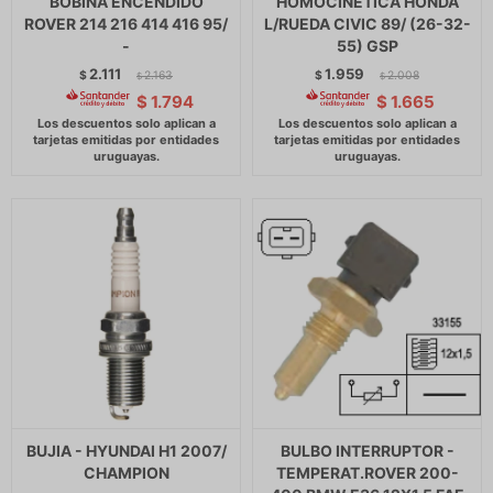
BOBINA ENCENDIDO
HOMOCINETICA HONDA
ROVER 214 216 414 416 95/
L/RUEDA CIVIC 89/ (26-32-
-
55) GSP
2.111
1.959
$
2.163
$
2.008
$
$
$
1.794
$
1.665
BUJIA - HYUNDAI H1 2007/
BULBO INTERRUPTOR -
CHAMPION
TEMPERAT.ROVER 200-