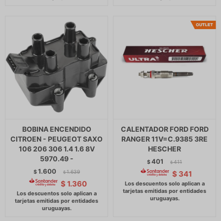
BOBINA ENCENDIDO
CALENTADOR FORD FORD
CITROEN - PEUGEOT SAXO
RANGER 11V=C.9385 3RE
106 206 306 1.4 1.6 8V
HESCHER
5970.49 -
401
$
411
$
1.600
$
1.639
$
341
$
$
1.360