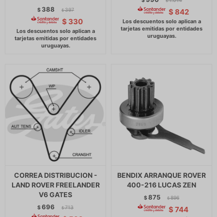
$
1.014
$
388
$
397
$
842
$
$
330
CORREA DISTRIBUCION -
BENDIX ARRANQUE ROVER
LAND ROVER FREELANDER
400-216 LUCAS ZEN
V6 GATES
875
$
896
$
696
$
713
$
744
$