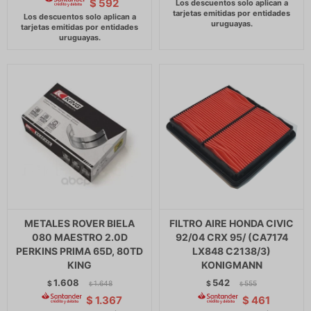
$
592
METALES ROVER BIELA
FILTRO AIRE HONDA CIVIC
080 MAESTRO 2.0D
92/04 CRX 95/ (CA7174
PERKINS PRIMA 65D, 80TD
LX848 C2138/3)
KING
KONIGMANN
1.608
542
$
1.648
$
555
$
$
$
1.367
$
461