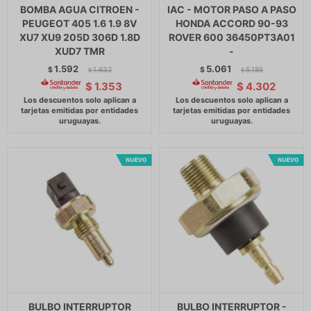
BOMBA AGUA CITROEN -
IAC - MOTOR PASO A PASO
PEUGEOT 405 1.6 1.9 8V
HONDA ACCORD 90-93
XU7 XU9 205D 306D 1.8D
ROVER 600 36450PT3A01
XUD7 TMR
-
1.592
5.061
$
1.632
$
5.185
$
$
$
1.353
$
4.302
BULBO INTERRUPTOR
BULBO INTERRUPTOR -