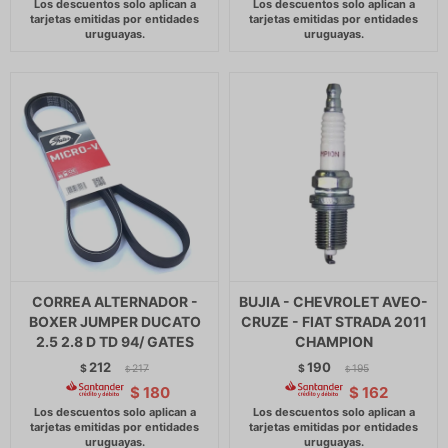
CORREA ALTERNADOR -
BUJIA - CHEVROLET AVEO-
BOXER JUMPER DUCATO
CRUZE - FIAT STRADA 2011
2.5 2.8 D TD 94/ GATES
CHAMPION
212
190
$
217
$
195
$
$
$
180
$
162