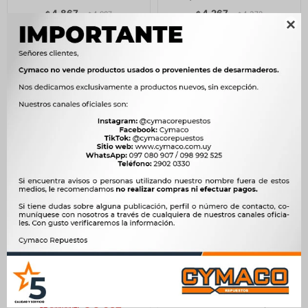
4.867
4.267
$
4.987
$
4.372
$
$

$
4.137
$
3.627
ARBOL DE LEVAS GREAT
ARBOL DE LEVAS SUZUKI
WALL ESCAPE WINGLE 6 /
ALTO 800 06/ -
7 POER 2.0 TD -
5.227
$
5.355
$
4.267
$
4.372
$
4.443
$