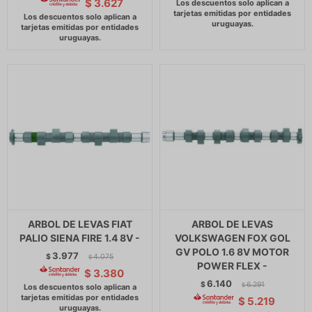
$
3.627
ARBOL DE LEVAS FIAT
ARBOL DE LEVAS
PALIO SIENA FIRE 1.4 8V -
VOLKSWAGEN FOX GOL
GV POLO 1.6 8V MOTOR
3.977
$
4.075
$
POWER FLEX -
$
3.380
6.140
$
6.291
$
$
5.219