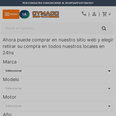
POR CONSULTAS COMUNICARSE AL WHATSAPP 097080907
close
call
menu
IA
0
MENÚ
$
Ahora puede comprar en nuestro sitio web y elegir
retirar su compra en todos nuestros locales en
24hs
Marca
Modelo
Motor
Año