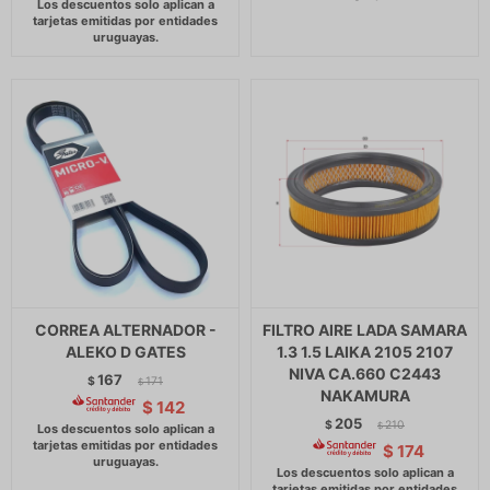
CORREA ALTERNADOR -
FILTRO AIRE LADA SAMARA
ALEKO D GATES
1.3 1.5 LAIKA 2105 2107
NIVA CA.660 C2443
167
$
171
$
NAKAMURA
$
142
205
$
210
$
$
174