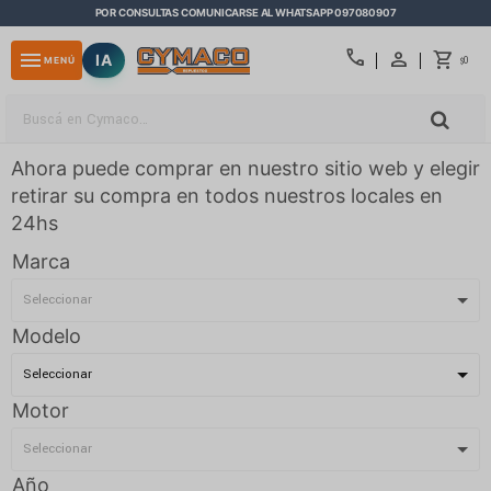
POR CONSULTAS COMUNICARSE AL WHATSAPP 097080907
close
call
menu
IA
0
MENÚ
$
Ahora puede comprar en nuestro sitio web y elegir
retirar su compra en todos nuestros locales en
24hs
Marca
Modelo
Motor
Año