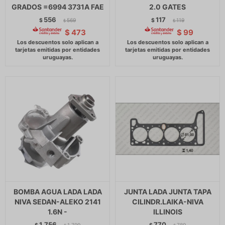
GRADOS =6994 3731A FAE
2.0 GATES
556
117
$
569
$
119
$
$
$
473
$
99
BOMBA AGUA LADA LADA
JUNTA LADA JUNTA TAPA
NIVA SEDAN-ALEKO 2141
CILINDR.LAIKA-NIVA
1.6N -
ILLINOIS
1.756
770