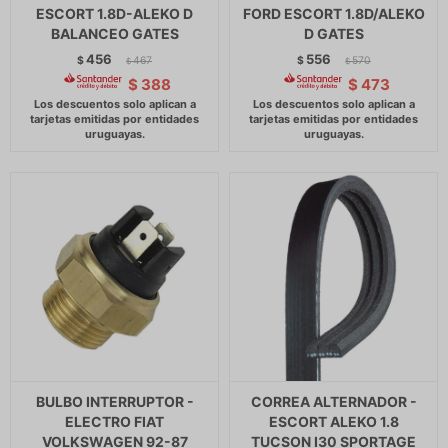
ESCORT 1.8D-ALEKO D
FORD ESCORT 1.8D/ALEKO
BALANCEO GATES
D GATES
456
556
$
467
$
570
$
$
$
388
$
473
BULBO INTERRUPTOR -
CORREA ALTERNADOR -
ELECTRO FIAT
ESCORT ALEKO 1.8
VOLKSWAGEN 92-87
TUCSON I30 SPORTAGE