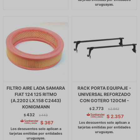
FILTRO AIRE LADA SAMARA
RACK PORTA EQUIPAJE -
FIAT 124 125 RITMO
UNIVERSAL REFORZADO
(A.2202 LX.158 C2443)
CON GOTERO 120CM -
KONIGMANN
2.773
$
2.842
$
432
$
443
$
2.357
$
$
367