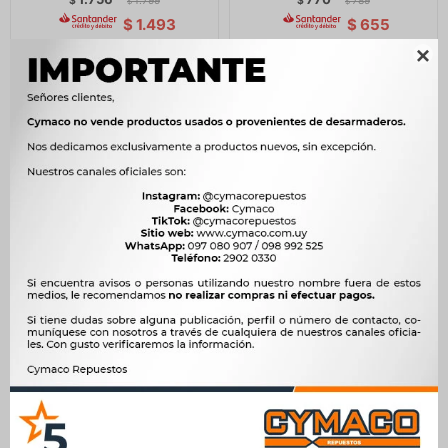
$
1.799
$
789
$
$
$
1.493
$
655

BULBO INTERRUPTOR -
AMORTIGUADOR TOYOTA
ELECTRO FIAT VW 92/87
TRAS HILUX FRONTI4X2
=6994 -
AOJUN PLUTUS WINGLE 3
5 DEER - JUEGO POR 2
283
$
290
$
UNIDADES
$
241
1.600