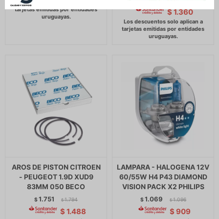
$
1.639
$
$
1.360
AROS DE PISTON CITROEN
LAMPARA - HALOGENA 12V
- PEUGEOT 1.9D XUD9
60/55W H4 P43 DIAMOND
83MM 050 BECO
VISION PACK X2 PHILIPS
1.751
1.069
$
1.794
$
1.096
$
$
$
1.488
$
909