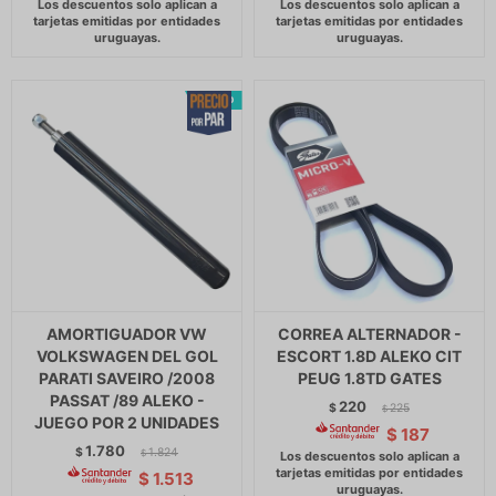
AMORTIGUADOR VW
CORREA ALTERNADOR -
VOLKSWAGEN DEL GOL
ESCORT 1.8D ALEKO CIT
PARATI SAVEIRO /2008
PEUG 1.8TD GATES
PASSAT /89 ALEKO -
220
$
225
$
JUEGO POR 2 UNIDADES
$
187
1.780
$
1.824
$
$
1.513