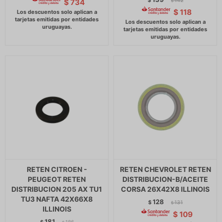
$
142
$
734
$
$
118
RETEN CITROEN -
RETEN CHEVROLET RETEN
PEUGEOT RETEN
DISTRIBUCION-B/ACEITE
DISTRIBUCION 205 AX TU1
CORSA 26X42X8 ILLINOIS
TU3 NAFTA 42X66X8
128
$
131
$
ILLINOIS
$
109
181