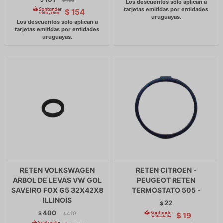
$
186
$
$
154
RETEN VOLKSWAGEN
RETEN CITROEN -
ARBOL DE LEVAS VW GOL
PEUGEOT RETEN
SAVEIRO FOX G5 32X42X8
TERMOSTATO 505 -
ILLINOIS
22
$
400
$
410
$
19
$