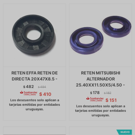
RETEN EFFA RETEN DE
RETEN MITSUBISHI
DIRECTA 20X47X8.5 -
ALTERNADOR
25.40XX11.50X5/4.50 -
482
$
494
$
178
$
182
$
410
$
$
151