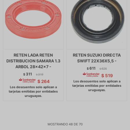
RETEN LADA RETEN
RETEN SUZUKI DIRECTA
DISTRIBUCION SAMARA 1.3
SWIFT 22X36X5,5 -
ARBOL 28x42x7 -
611
$
626
$
311
$
319
$
519
$
$
264
MOSTRANDO
48
DE
70