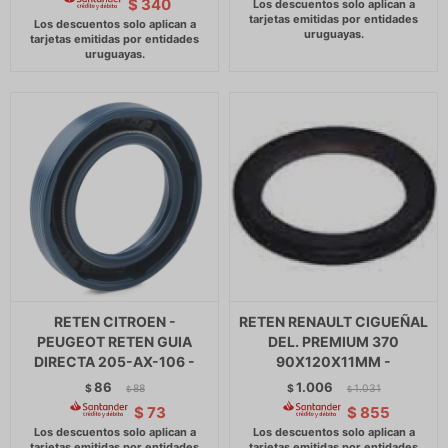
$
340
RETEN CITROEN -
RETEN RENAULT CIGUEÑAL
PEUGEOT RETEN GUIA
DEL. PREMIUM 370
DIRECTA 205-AX-106 -
90X120X11MM -
86
1.006
$
88
$
1.031
$
$
$
73
$
855