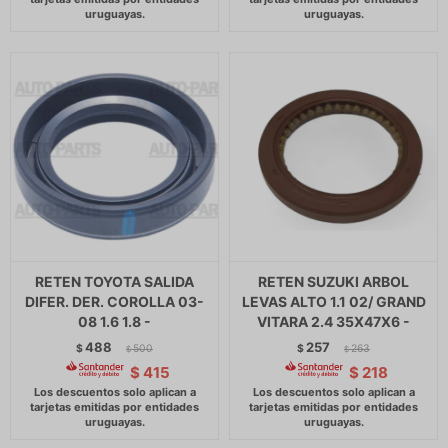
RETEN TOYOTA SALIDA
RETEN SUZUKI ARBOL
DIFER. DER. COROLLA 03-
LEVAS ALTO 1.1 02/ GRAND
08 1.6 1.8 -
VITARA 2.4 35X47X6 -
488
257
$
500
$
263
$
$
$
415
$
218