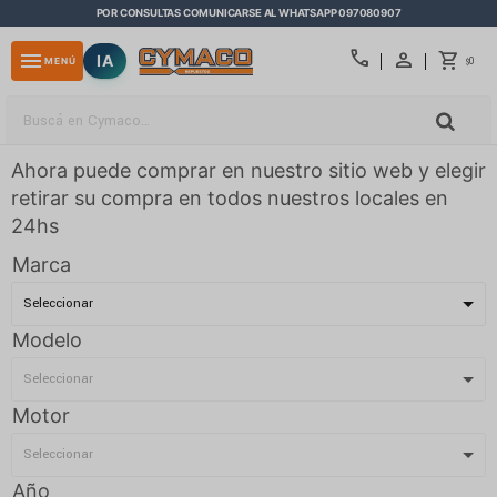
POR CONSULTAS COMUNICARSE AL WHATSAPP 097080907
close
call
menu
IA
0
MENÚ
$
Ahora puede comprar en nuestro sitio web y elegir
retirar su compra en todos nuestros locales en
24hs
Marca
Modelo
Motor
Año