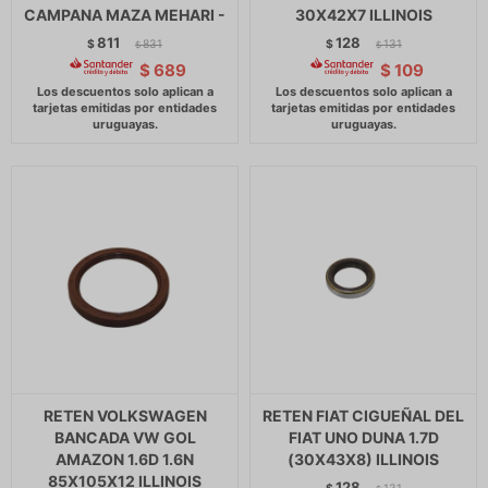
CAMPANA MAZA MEHARI -
30X42X7 ILLINOIS
811
128
$
831
$
131
$
$
$
689
$
109
RETEN VOLKSWAGEN
RETEN FIAT CIGUEÑAL DEL
BANCADA VW GOL
FIAT UNO DUNA 1.7D
AMAZON 1.6D 1.6N
(30X43X8) ILLINOIS
85X105X12 ILLINOIS
128