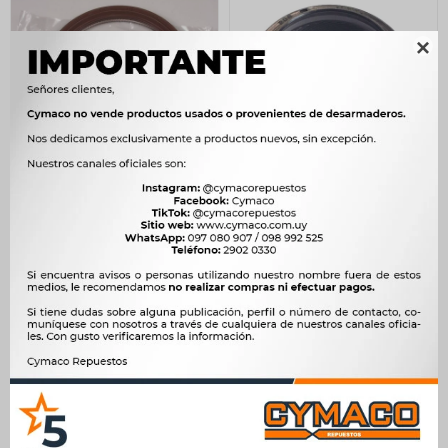

RETEN TOYOTA RETEN
RETEN DFM DFSK SALIDA
BANCADA COROLLA
CAJA DFM SERIE K
CE100 -
32X42X10/13 -
1.962
280
$
2.010
$
287
$
$
$
1.668
$
238