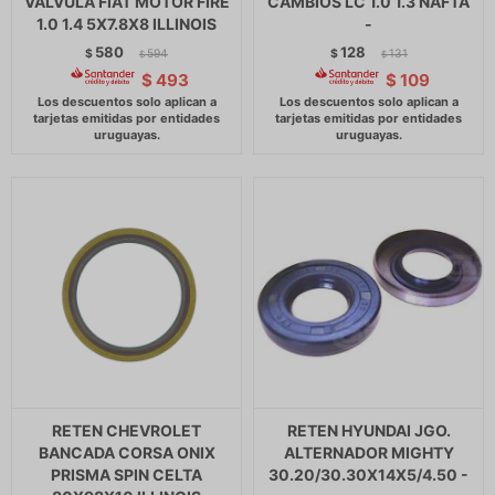
VALVULA FIAT MOTOR FIRE
CAMBIOS LC 1.0 1.3 NAFTA
1.0 1.4 5X7.8X8 ILLINOIS
-
580
128
$
594
$
131
$
$
$
493
$
109
RETEN CHEVROLET
RETEN HYUNDAI JGO.
BANCADA CORSA ONIX
ALTERNADOR MIGHTY
PRISMA SPIN CELTA
30.20/30.30X14X5/4.50 -