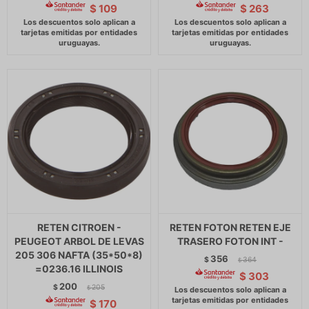
$
109
$
263
RETEN CITROEN -
RETEN FOTON RETEN EJE
PEUGEOT ARBOL DE LEVAS
TRASERO FOTON INT -
205 306 NAFTA (35*50*8)
356
$
364
$
=0236.16 ILLINOIS
$
303
200
$
205
$
$
170