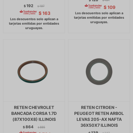
$
131
$
192
$
197
$
109
$
$
163
RETEN CHEVROLET
RETEN CITROEN -
BANCADA CORSA 1.7D
PEUGEOT RETEN ARBOL
(87X100X8) ILLINOIS
LEVAS 205-AX NAFTA
36X50X7 ILLINOIS
864
$
885
$
139