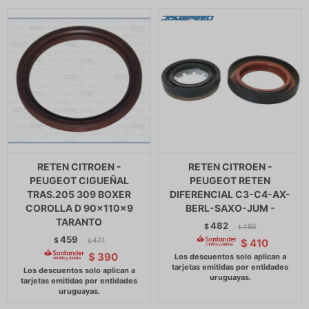
RETEN CITROEN -
RETEN CITROEN -
PEUGEOT CIGUEÑAL
PEUGEOT RETEN
TRAS.205 309 BOXER
DIFERENCIAL C3-C4-AX-
COROLLA D 90x110x9
BERL-SAXO-JUM -
TARANTO
482
$
493
$
459
$
471
$
410
$
$
390