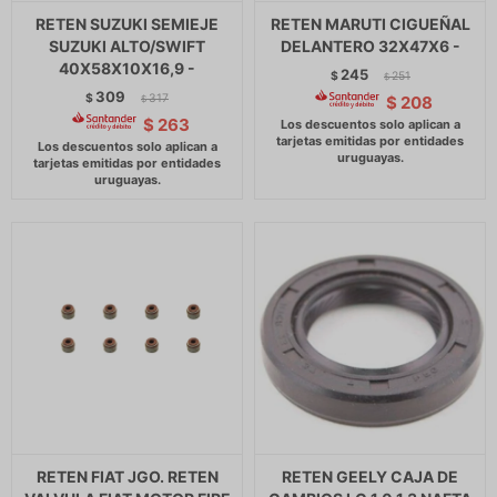
RETEN SUZUKI SEMIEJE
RETEN MARUTI CIGUEÑAL
SUZUKI ALTO/SWIFT
DELANTERO 32X47X6 -
40X58X10X16,9 -
245
$
251
$
309
$
317
$
208
$
$
263
RETEN FIAT JGO. RETEN
RETEN GEELY CAJA DE