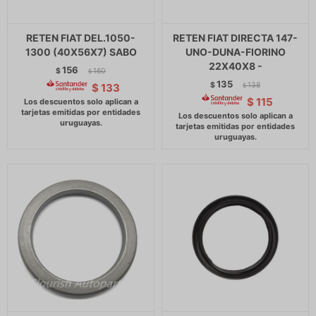
RETEN FIAT DEL.1050-
RETEN FIAT DIRECTA 147-
1300 (40X56X7) SABO
UNO-DUNA-FIORINO
22X40X8 -
156
$
160
$
135
$
138
$
133
$
$
115