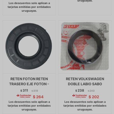
RETEN FOTON RETEN
RETEN VOLKSWAGEN
TRASERO EJE FOTON -
DOBLE LABIO SABO
311
238
$
319
$
243
$
$
$
264
$
202