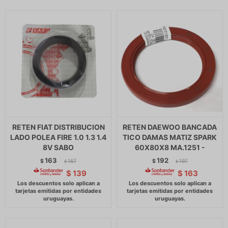
RETEN FIAT DISTRIBUCION
RETEN DAEWOO BANCADA
LADO POLEA FIRE 1.0 1.3 1.4
TICO DAMAS MATIZ SPARK
8V SABO
60X80X8 MA.1251 -
163
192
$
167
$
197
$
$
$
139
$
163