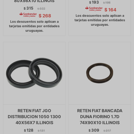
80X98X10 ILLINOIS
193
$
198
$
315
$
322
$
164
$
$
268
RETEN FIAT JGO
RETEN FIAT BANCADA
DISTRIBUCION 1050 1300
DUNA FIORINO 1.7D
40X56X7 ILLINOIS
74X90X10 ILLINOIS
128
309
$
131
$
317
$
$