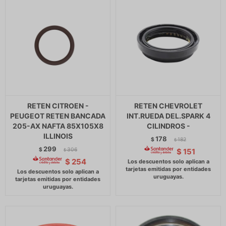
RETEN CITROEN -
RETEN CHEVROLET
PEUGEOT RETEN BANCADA
INT.RUEDA DEL.SPARK 4
205-AX NAFTA 85X105X8
CILINDROS -
ILLINOIS
178
$
182
$
299
$
306
$
151
$
$
254