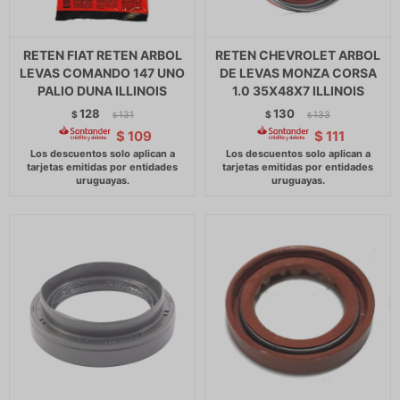
RETEN FIAT RETEN ARBOL
RETEN CHEVROLET ARBOL
LEVAS COMANDO 147 UNO
DE LEVAS MONZA CORSA
PALIO DUNA ILLINOIS
1.0 35X48X7 ILLINOIS
128
130
$
131
$
133
$
$
$
109
$
111