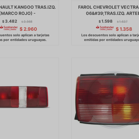
NAULT KANGOO TRAS.IZQ.
FAROL CHEVROLET VECTRA
(MARCO ROJO) -
06&#39;TRAS.IZQ. ARTE
3.482
1.598
$
3.568
$
1.637
$
$
$
2.960
$
1.358