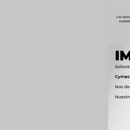
FAROL
EURO