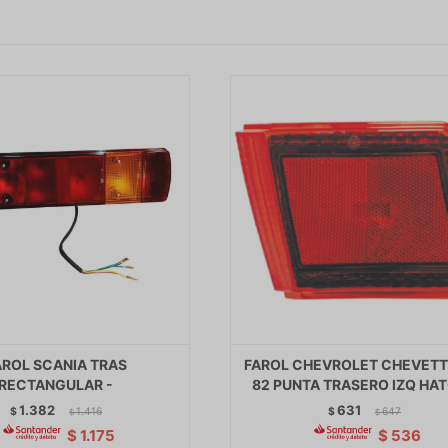
AROL SCANIA TRAS
FAROL CHEVROLET CHEVETT
RECTANGULAR -
82 PUNTA TRASERO IZQ HAT
1.382
631
$
1.416
$
647
$
$
$
1.175
$
536