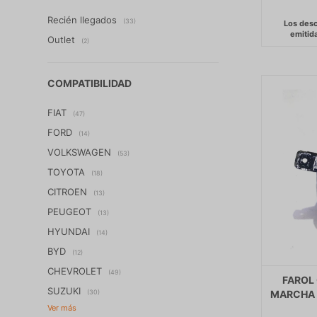
Recién llegados
(33)
Outlet
(2)
COMPATIBILIDAD
FIAT
(47)
FORD
(14)
VOLKSWAGEN
(53)
TOYOTA
(18)
CITROEN
(13)
PEUGEOT
(13)
HYUNDAI
(14)
BYD
(12)
CHEVROLET
(49)
FAROL
SUZUKI
(30)
MARCHA 