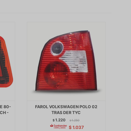
E 80-
FAROL VOLKSWAGEN POLO 02
CH -
TRAS DER TYC
1.220
$
1.250
$
$
1.037