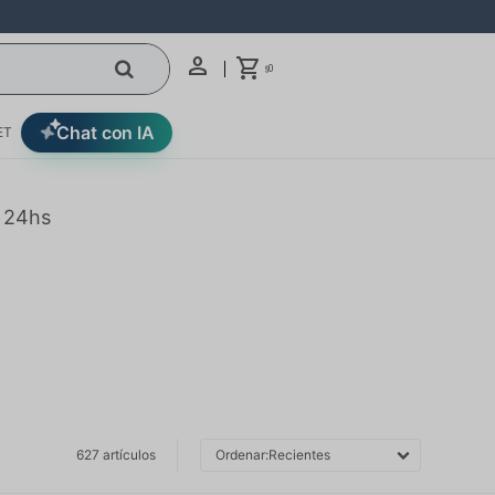
0
$
Chat con IA
ET
n 24hs
627 artículos
Recientes