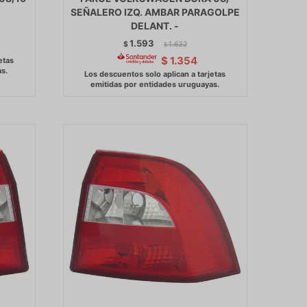
SEÑALERO IZQ. AMBAR PARAGOLPE
DELANT. -
1.593
$
1.632
$
$
1.354