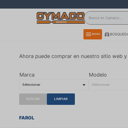
close
directions_car
storefront
menu
BÚSQUEDA
MENÚ
delivery_truck_speed
credit_card
Ahora puede comprar en nuestro sitio web y 
smartphone
rss_feed
Marca
Modelo
BUSCAR
LIMPIAR
FAROL