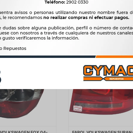
3.932
97
$
4.029
$
100
$
$
$
3.342
$
82
 VOLKSWAGEN FOX 04-
FAROL VOLKSWAGEN SURAN 