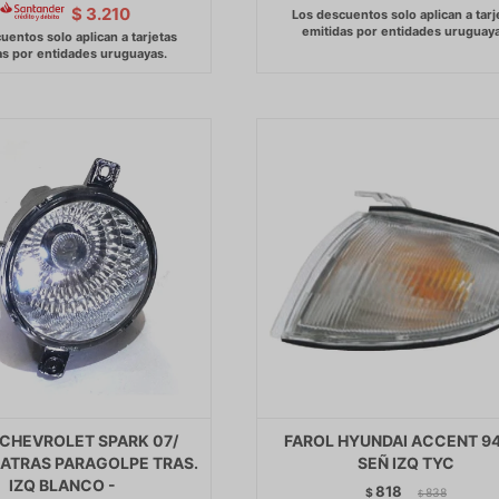
$
3.210
 CHEVROLET SPARK 07/
FAROL HYUNDAI ACCENT 9
ATRAS PARAGOLPE TRAS.
SEÑ IZQ TYC
IZQ BLANCO -
818
$
838
$