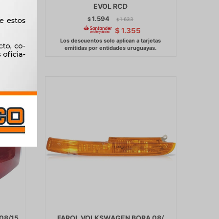
EVOL RCD
1.594
$
1.633
$
$
1.355
08/15
FAROL VOLKSWAGEN BORA 08/