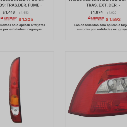
39; TRAS.DER. FUME -
TRAS. EXT. DER. -
1.418
1.874
$
1.453
$
1.920
$
$
$
1.205
$
1.593