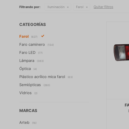
Quitar filtros
Filtrando por:
Iluminación
Farol
CATEGORÍAS
Farol
(627)
Faro caminero
(134)
Faro LED
(77)
Lámpara
(383)
Óptica
(4)
Plástico acrílico mica farol
(63)
Semiópticas
(260)
Vidrios
(2)
F
MARCAS
Arteb
(16)