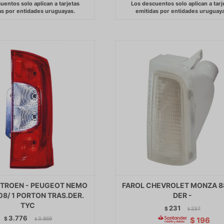
ITROEN - PEUGEOT NEMO
FAROL CHEVROLET MONZA 8
08/ 1 PORTON TRAS.DER.
DER -
TYC
231
$
237
$
3.776
$
3.869
$
196
$