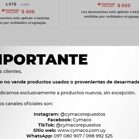
478
$
489
$
695
$
$
406
 RENAULT KANGOO Z.E.
FAROL VOLKSWAGEN GOL 8
PA 2011/ TRAS DER -
SEÑALERO DEL. DER. BLAN