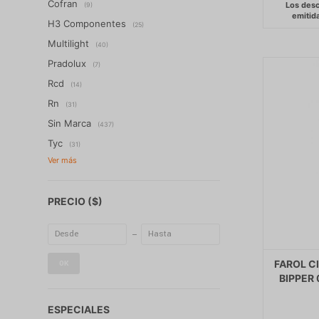
Cofran
(9)
H3 Componentes
(25)
Multilight
(40)
Pradolux
(7)
Rcd
(14)
Rn
(31)
Sin Marca
(437)
Tyc
(31)
PRECIO
($)
FAROL C
OK
BIPPER 
ESPECIALES