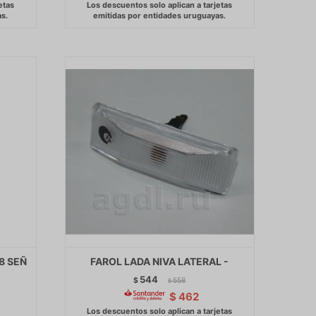
8 SEÑ
FAROL LADA NIVA LATERAL -
544
$
558
$
$
462