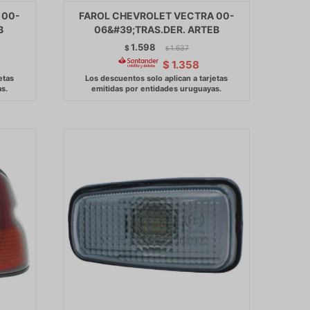
 00-
FAROL CHEVROLET VECTRA 00-
B
06&#39;TRAS.DER. ARTEB
1.598
$
1.637
$
$
1.358