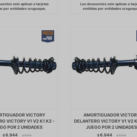
RTIGUADOR VICTORY
AMORTIGUADOR VICTOR
O VICTORY V1 V2 K1 K2 -
DELANTERO VICTORY V1 V2 K
GO POR 2 UNIDADES
JUEGO POR 2 UNIDADE
6.944
6.944
$
7.114
$
7.114
$
$