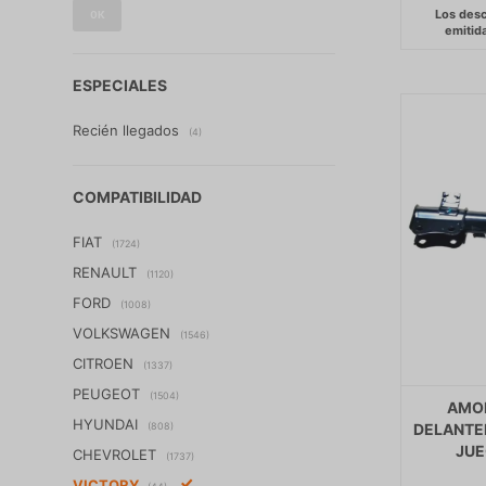
OK
ESPECIALES
Recién llegados
(4)
COMPATIBILIDAD
FIAT
(1724)
RENAULT
(1120)
FORD
(1008)
VOLKSWAGEN
(1546)
CITROEN
(1337)
PEUGEOT
(1504)
AMO
HYUNDAI
(808)
DELANTER
JUE
CHEVROLET
(1737)
VICTORY