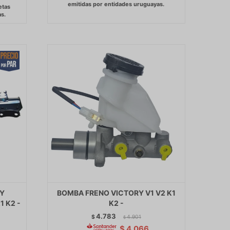
Y
BOMBA FRENO VICTORY V1 V2 K1
1 K2 -
K2 -
S
4.783
$
4.901
$
$
4.066