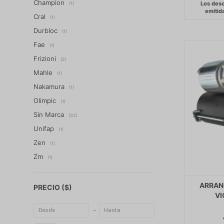
Champion
(1)
Cral
(1)
Durbloc
(1)
Fae
(1)
Frizioni
(2)
Mahle
(1)
Nakamura
(1)
Olimpic
(1)
Sin Marca
(32)
Unifap
(1)
Zen
(1)
Zm
(1)
ARRAN
PRECIO
($)
VI