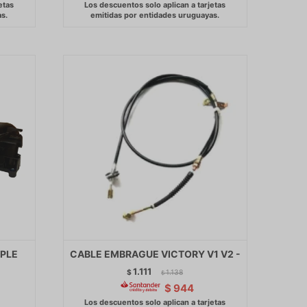
IPLE
CABLE EMBRAGUE VICTORY V1 V2 -
1.111
$
1.138
$
$
944