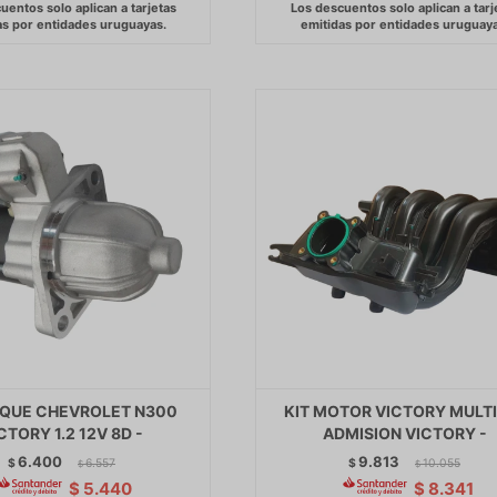
QUE CHEVROLET N300
KIT MOTOR VICTORY MULT
CTORY 1.2 12V 8D -
ADMISION VICTORY -
6.400
9.813
$
6.557
$
10.055
$
$
$
5.440
$
8.341