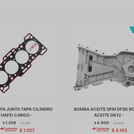
FA JUNTA TAPA CILINDRO
BOMBA ACEITE DFM DFSK B
HAFEI CARGO -
ACEITE DK12 -
1.208
4.900
$
1.238
$
5.020
$
$
$
1.027
$
4.165