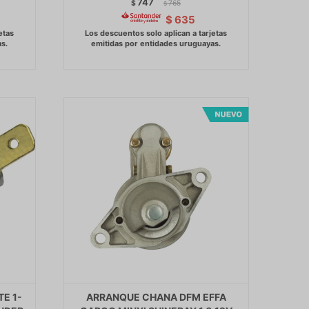
747
$
765
$
$
635
TE 1-
ARRANQUE CHANA DFM EFFA