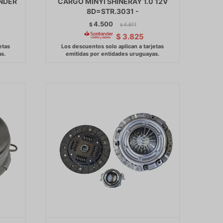
ENDER
CARGO MINYI SHINERAY 1.0 12V
8D=STR.3031 -
4.500
$
4.611
$
$
3.825