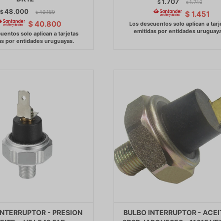
1.707
$
1.749
$
48.000
$
49.180
$
1.451
$
$
40.800
INTERRUPTOR - PRESION
BULBO INTERRUPTOR - ACEI