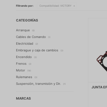
Filtrando por:
Compatibilidad:
VICTORY
CATEGORÍAS
Arranque
(5)
Cables de Comando
(1)
Electricidad
(2)
Embrague y caja de cambios
(3)
Encendido
(3)
Frenos
(2)
Motor
(18)
Rulemanes
(3)
Suspensión, transmisión y Dir.
(7)
JUNTA EF
MARCAS