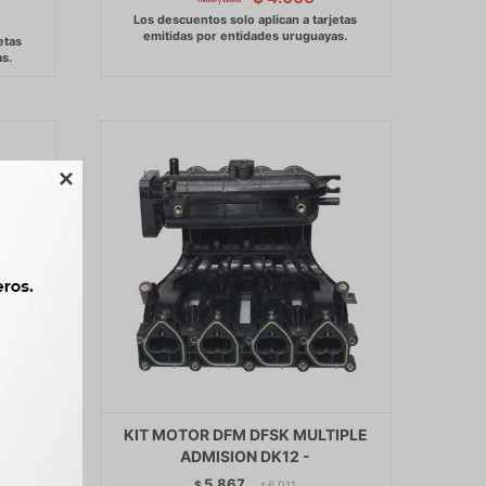

SK KIT
KIT MOTOR DFM DFSK MULTIPLE
ADMISION DK12 -
5.867
$
6.011
$