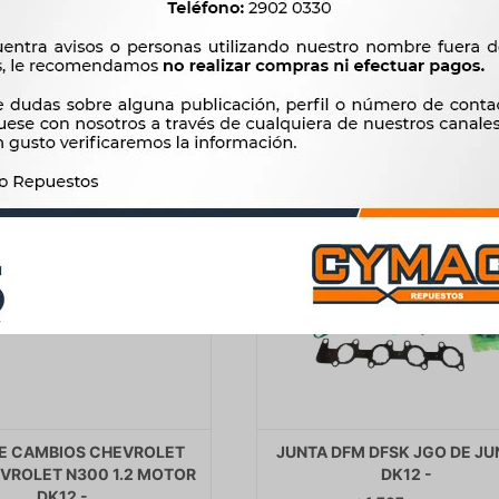
$
997
$
3.627
E CAMBIOS CHEVROLET
JUNTA DFM DFSK JGO DE J
VROLET N300 1.2 MOTOR
DK12 -
DK12 -