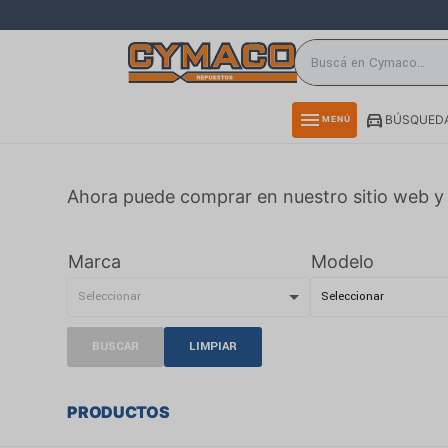
close
directions_car
storefront
menu
BÚSQUEDA
MENÚ
delivery_truck_speed
credit_card
Ahora puede comprar en nuestro sitio web y 
smartphone
rss_feed
Marca
Modelo
BUSCAR
LIMPIAR
PRODUCTOS