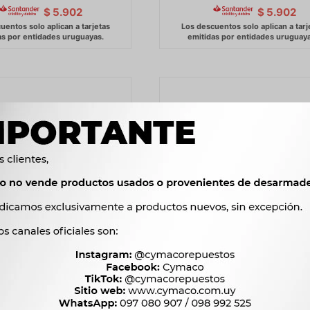
$
5.902
$
5.902
BOTON TABLERO VICTORY
KIT DE DISTRIBUCION DFM DF
E BALIZAS VICTORY -
DISTRIBUCION DK12 -
1.173
4.267
$
1.202
$
4.372
$
$