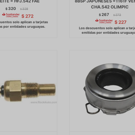
EITE = HFJ.542 FAE
8BSP JAPONESES =1161F V
CHA.542 OLIMPIC
320
$
328
$
267
$
273
$
272
$
$
227