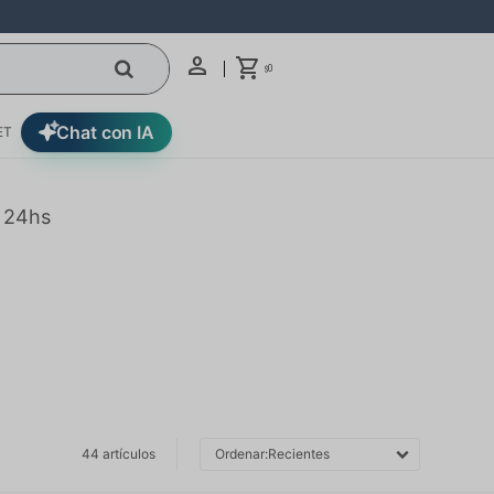
0
$
Chat con IA
ET
n 24hs
44 artículos
Recientes