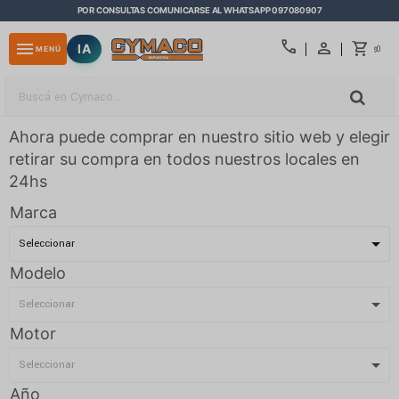
POR CONSULTAS COMUNICARSE AL WHATSAPP 097080907
close
call
menu
IA
0
MENÚ
$
Ahora puede comprar en nuestro sitio web y elegir
retirar su compra en todos nuestros locales en
24hs
Marca
Modelo
Motor
Año