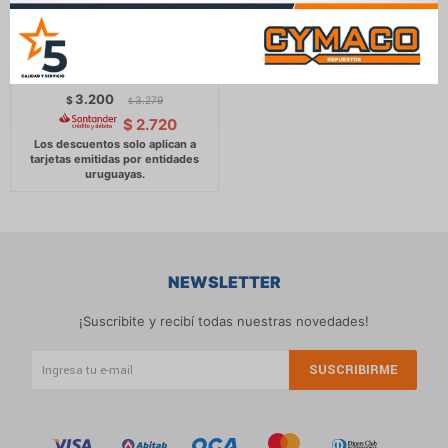
BIELA GREAT WALL
WINGLE 6 / 7 POER 2.0 TD -
3.200
$
3.279
$
$
2.720
NEWSLETTER
¡Suscribite y recibí todas nuestras novedades!
SUSCRIBIRME