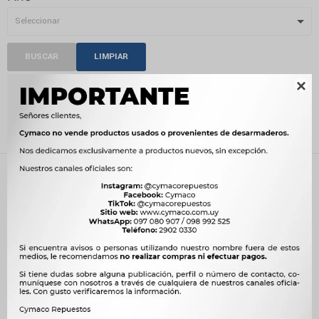
BUSCAR
LIMPIAR

BIELA
Recientes
Quitar filtros
Filtrando por:
Motor
Biela