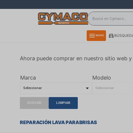
close
directions_car
storefront
menu
BÚSQUEDA
MENÚ
delivery_truck_speed
credit_card
Ahora puede comprar en nuestro sitio web y 
smartphone
rss_feed
Marca
Modelo
BUSCAR
LIMPIAR
REPARACIÓN LAVA PARABRISAS