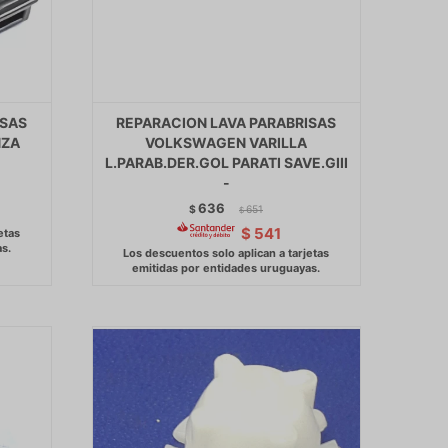
ISAS
REPARACION LAVA PARABRISAS
NZA
VOLKSWAGEN VARILLA
L.PARAB.DER.GOL PARATI SAVE.GIII
-
636
$
651
$
$
541