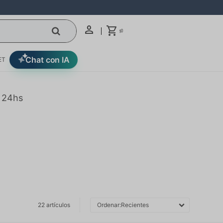
0
$
Chat con IA
ET
n 24hs
22 artículos
Recientes