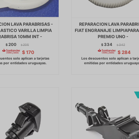
ION LAVA PARABRISAS -
REPARACION LAVA PARABR
LASTICO VARILLA LIMPIA
FIAT ENGRANAJE LIMPIAPARA
ABRISA 10MM INT -
PREMIO UNO -
200
334
$
205
$
342
$
$
$
170
$
284