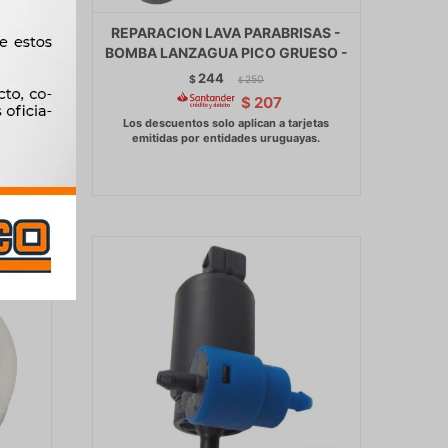
ISAS
REPARACION LAVA PARABRISAS -
GUA 2
BOMBA LANZAGUA PICO GRUESO -
VERAD
244
$
250
$
$
207