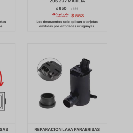
206 207 MARILIA
650
$
666
$
$
553
ISAS
REPARACION LAVA PARABRISAS