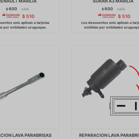
RENAULT MARILIA
SURAN A3 MARILIA
600
600
$
615
$
615
$
$
$
510
$
510
CION LAVA PARABRISAS
REPARACION LAVA PARABR