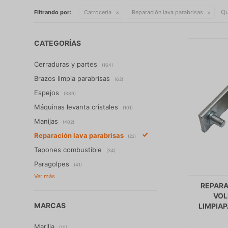
Qu
Filtrando por:
Carrocería
Reparación lava parabrisas
CATEGORÍAS
Cerraduras y partes
(164)
Brazos limpia parabrisas
(62)
Espejos
(389)
Máquinas levanta cristales
(101)
Manijas
(402)
Reparación lava parabrisas
(22)
Tapones combustible
(34)
Paragolpes
(41)
REPARA
VOL
MARCAS
LIMPIAP
Marilia
(10)