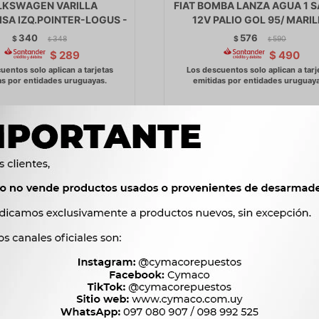
LKSWAGEN VARILLA
FIAT BOMBA LANZA AGUA 1 S
ISA IZQ.POINTER-LOGUS -
12V PALIO GOL 95/ MARIL
340
576
$
348
$
590
$
$
$
289
$
490