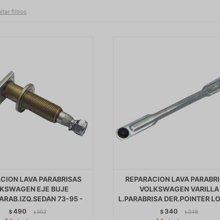
itar filtros
CION LAVA PARABRISAS
REPARACION LAVA PARABR
KSWAGEN EJE BUJE
VOLKSWAGEN VARILLA
ARAB.IZQ.SEDAN 73-95 -
L.PARABRISA DER.POINTER L
490
340
$
502
$
348
$
$