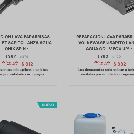
CION LAVA PARABRISAS
REPARACION LAVA PARABR
ET SAPITO LANZA AGUA
VOLKSWAGEN SAPITO LA
ONIX SPIN -
AGUA GOL V FOX UP! -
367
390
$
376
$
400
$
$
$
312
$
332