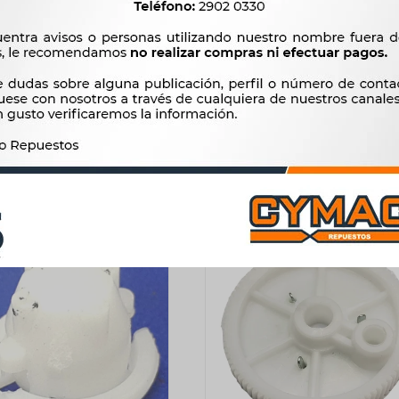
CION LAVA PARABRISAS
REPARACION LAVA PARABR
I BOMBA LANZA AGUA 2
CHEVROLET BOMBA LANZA A
 12V H100 HB20 MARILIA
SALIDAS 12V S10 BLAZER SIL
MARILIA
255
$
262
$
294
$
301
$
217
$
$
250