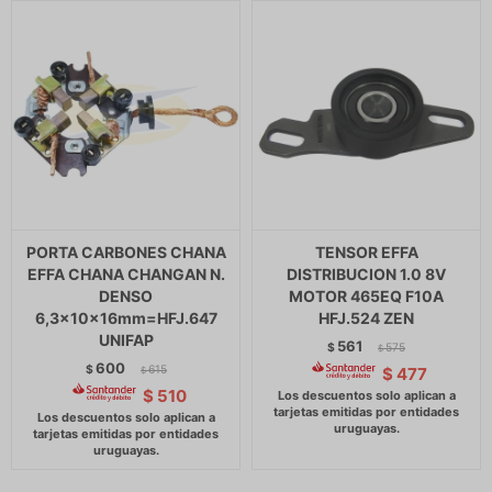
PORTA CARBONES CHANA
TENSOR EFFA
EFFA CHANA CHANGAN N.
DISTRIBUCION 1.0 8V
DENSO
MOTOR 465EQ F10A
6,3x10x16mm=HFJ.647
HFJ.524 ZEN
UNIFAP
561
$
575
$
600
$
615
$
477
$
$
510