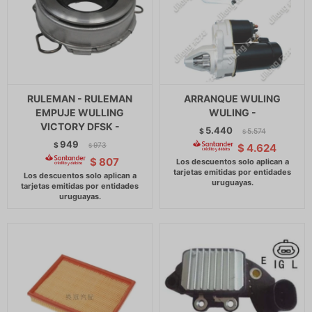
RULEMAN - RULEMAN
ARRANQUE WULING
EMPUJE WULLING
WULING -
VICTORY DFSK -
5.440
$
5.574
$
949
$
973
$
4.624
$
$
807