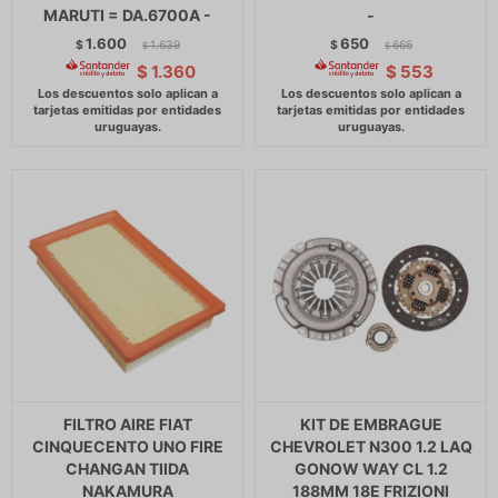
MARUTI = DA.6700A -
-
1.600
650
$
1.639
$
666
$
$
$
1.360
$
553
FILTRO AIRE FIAT
KIT DE EMBRAGUE
CINQUECENTO UNO FIRE
CHEVROLET N300 1.2 LAQ
CHANGAN TIIDA
GONOW WAY CL 1.2
NAKAMURA
188MM 18E FRIZIONI