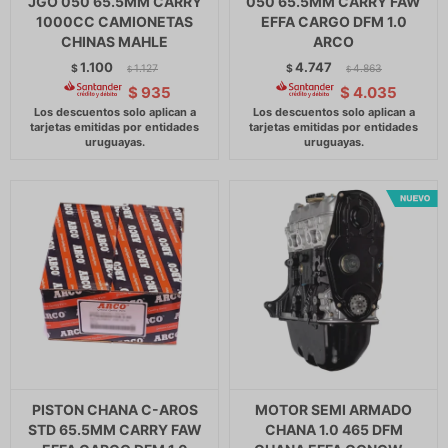
JGO 050 65.5MM CARRY
050 65.5MM CARRY FAW
1000CC CAMIONETAS
EFFA CARGO DFM 1.0
CHINAS MAHLE
ARCO
1.100
4.747
$
1.127
$
4.863
$
$
$
935
$
4.035
PISTON CHANA C-AROS
MOTOR SEMI ARMADO
STD 65.5MM CARRY FAW
CHANA 1.0 465 DFM