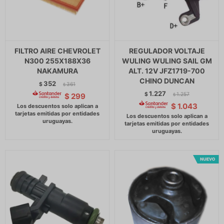
FILTRO AIRE CHEVROLET
REGULADOR VOLTAJE
N300 255X188X36
WULING WULING SAIL GM
NAKAMURA
ALT. 12V JFZ1719-700
CHINO DUNCAN
352
$
361
$
1.227
$
1.257
$
299
$
$
1.043