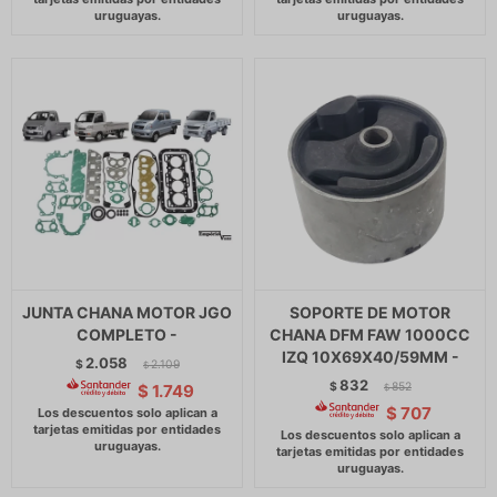
JUNTA CHANA MOTOR JGO
SOPORTE DE MOTOR
COMPLETO -
CHANA DFM FAW 1000CC
IZQ 10X69X40/59MM -
2.058
$
2.109
$
832
$
852
$
1.749
$
$
707