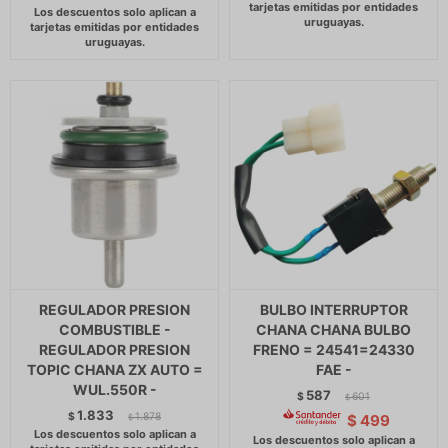
REGULADOR PRESION
BULBO INTERRUPTOR
COMBUSTIBLE -
CHANA CHANA BULBO
REGULADOR PRESION
FRENO = 24541=24330
TOPIC CHANA ZX AUTO =
FAE -
WUL.550R -
587
$
601
$
1.833
$
1.878
$
499
$