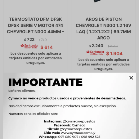
TERMOSTATO DFM DFSK
AROS DE PISTON
DFSK SERIE V MOTOR 474
CHEVROLET N300 1.2 16V
CHEVROLET N300 44MM -
LAQ ( 1.2X1.2X2 ) 69.7MM
ARCO
722
$
740
$
2.240
$
2.295
$
614
$
$
1.904
