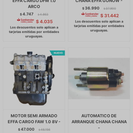
EFFA CARGO DFM 1.0
CHANA EFFA GONOW -
ARCO
36.990
$
37.900
$
4.747
$
4.863
$
31.442
$
$
4.035
MOTOR SEMI ARMADO
AUTOMATICO DE
EFFA CARGO FAW 1.0 8V -
ARRANQUE CHANA CHANA
-
47.000
$
48.156
$