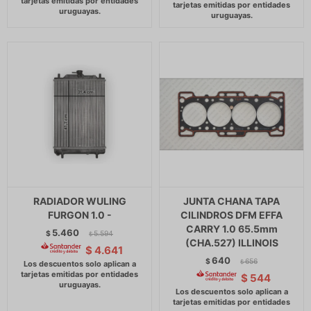
RADIADOR WULING
JUNTA CHANA TAPA
FURGON 1.0 -
CILINDROS DFM EFFA
CARRY 1.0 65.5mm
5.460
$
5.594
$
(CHA.527) ILLINOIS
$
4.641
640
$
656
$
$
544