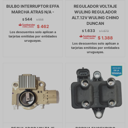
BULBO INTERRUPTOR EFFA
REGULADOR VOLTAJE
MARCHA ATRAS N/A -
WULING REGULADOR
ALT.12V WULING CHINO
544
$
558
$
DUNCAN
$
462
1.633
$
1.673
$
$
1.388