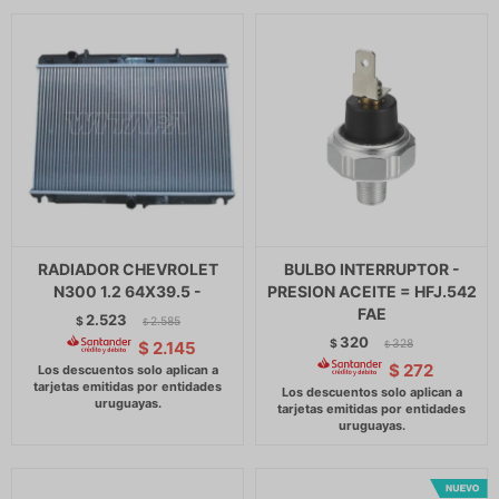
RADIADOR CHEVROLET
BULBO INTERRUPTOR -
N300 1.2 64X39.5 -
PRESION ACEITE = HFJ.542
FAE
2.523
$
2.585
$
320
$
328
$
2.145
$
$
272