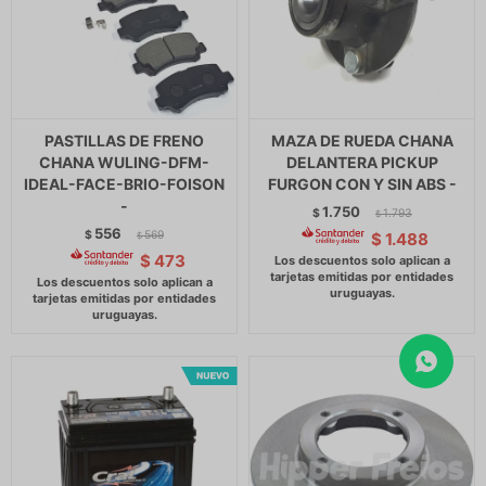
PASTILLAS DE FRENO
MAZA DE RUEDA CHANA
CHANA WULING-DFM-
DELANTERA PICKUP
IDEAL-FACE-BRIO-FOISON
FURGON CON Y SIN ABS -
-
1.750
$
1.793
$
556
$
569
$
1.488
$
$
473