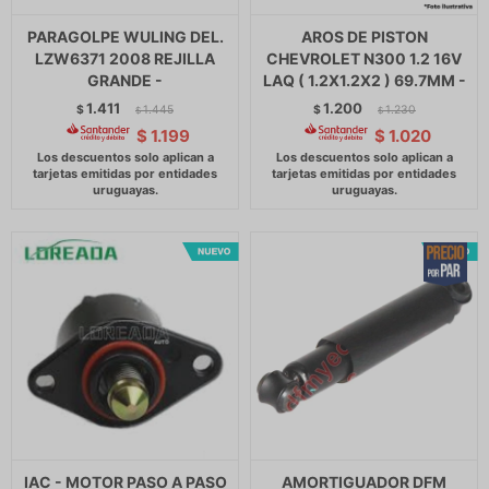
PARAGOLPE WULING DEL.
AROS DE PISTON
LZW6371 2008 REJILLA
CHEVROLET N300 1.2 16V
GRANDE -
LAQ ( 1.2X1.2X2 ) 69.7MM -
1.411
1.200
$
1.445
$
1.230
$
$
$
1.199
$
1.020
IAC - MOTOR PASO A PASO
AMORTIGUADOR DFM