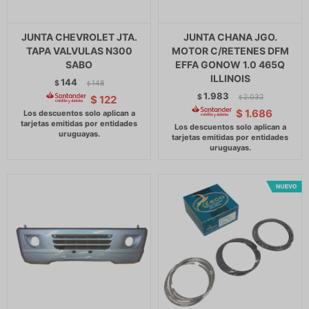
JUNTA CHEVROLET JTA.
JUNTA CHANA JGO.
TAPA VALVULAS N300
MOTOR C/RETENES DFM
SABO
EFFA GONOW 1.0 465Q
ILLINOIS
144
$
148
$
1.983
$
2.032
$
122
$
$
1.686