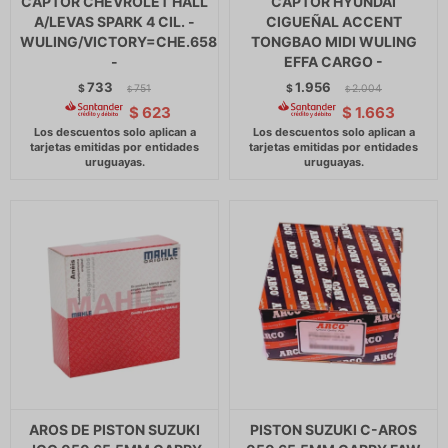
CAPTOR CHEVROLET HALL
CAPTOR HYUNDAI
A/LEVAS SPARK 4 CIL. -
CIGUEÑAL ACCENT
WULING/VICTORY=CHE.658
TONGBAO MIDI WULING
-
EFFA CARGO -
733
1.956
$
751
$
2.004
$
$
$
623
$
1.663
AROS DE PISTON SUZUKI
PISTON SUZUKI C-AROS