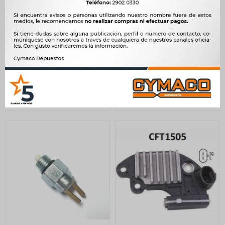
TERMOSTATO CHANA
BULBO INTERRUPTOR
SUZUKI CHANA DFM EFFA
WULING SENSOR
TOYOTA QQ 52MM 82C
TEMPERATURA WULING -
H=24MM -
667
$
683
$
667
$
683
$
567
$
$
567