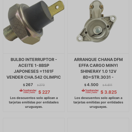
BULBO INTERRUPTOR -
ARRANQUE CHANA DFM
ACEITE 1-8BSP
EFFA CARGO MINYI
JAPONESES =1161F
SHINERAY 1.0 12V
VENDER CHA.542 OLIMPIC
8D=STR.3031 -
267
4.500
$
273
$
4.611
$
$
$
227
$
3.825