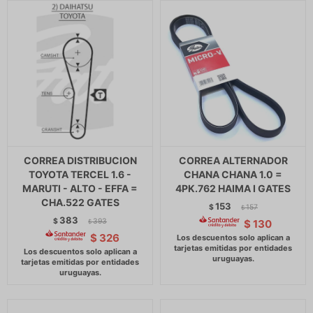
CORREA DISTRIBUCION
CORREA ALTERNADOR
TOYOTA TERCEL 1.6 -
CHANA CHANA 1.0 =
MARUTI - ALTO - EFFA =
4PK.762 HAIMA I GATES
CHA.522 GATES
153
$
157
$
383
$
393
$
130
$
$
326