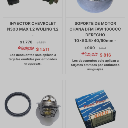
INYECTOR CHEVROLET
SOPORTE DE MOTOR
N300 MAX 1.2 WULING 1.2
CHANA DFM FAW 1000CC
-
DERECHO
10x53.5x40/60mm -
1.778
$
1.821
$
960
$
984
$
1.511
$
$
816