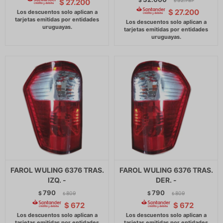
$
32.787
$
27.200
$
$
27.200
FAROL WULING 6376 TRAS.
FAROL WULING 6376 TRAS.
IZQ. -
DER. -
790
790
$
809
$
809
$
$
$
672
$
672