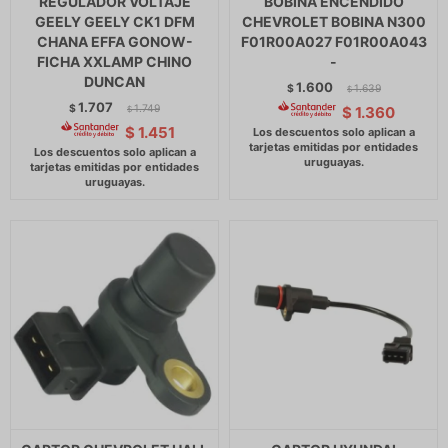
REGULADOR VOLTAJE
BOBINA ENCENDIDO
GEELY GEELY CK1 DFM
CHEVROLET BOBINA N300
CHANA EFFA GONOW-
F01R00A027 F01R00A043
FICHA XXLAMP CHINO
-
DUNCAN
1.600
$
1.639
$
1.707
$
1.749
$
1.360
$
$
1.451