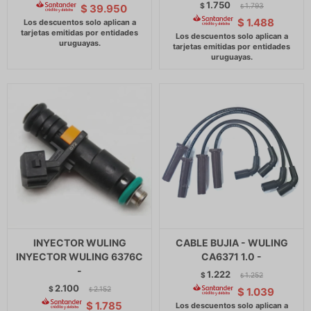
1.750
$
1.793
$
39.950
$
$
1.488
INYECTOR WULING
CABLE BUJIA - WULING
INYECTOR WULING 6376C
CA6371 1.0 -
-
1.222
$
1.252
$
2.100
$
2.152
$
1.039
$
$
1.785