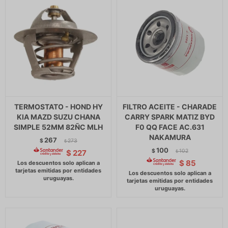
TERMOSTATO - HOND HY
FILTRO ACEITE - CHARADE
KIA MAZD SUZU CHANA
CARRY SPARK MATIZ BYD
SIMPLE 52MM 82ÑC MLH
F0 QQ FACE AC.631
NAKAMURA
267
$
273
$
100
$
102
$
227
$
$
85