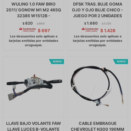
WULING 1.0 FAW BRIO
DFSK TRAS. BUJE GOMA
2011/ GONOW M1 M2 465Q
OJO Y OJO BUJE CHICO -
32385 W1512B -
JUEGO POR 2 UNIDADES
820
1.680
$
840
$
1.721
$
$
$
697
$
1.428
LLAVE BAJO VOLANTE FAW
CABLE EMBRAGUE
LLAVE LUCES B-VOLANTE
CHEVROLET N300 190MM