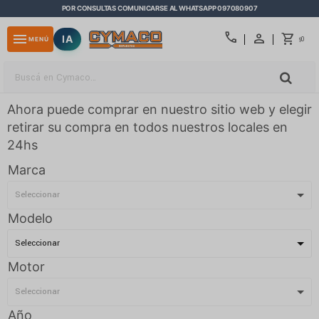
POR CONSULTAS COMUNICARSE AL WHATSAPP 097080907
close
call
menu
IA
0
MENÚ
$
Ahora puede comprar en nuestro sitio web y elegir
retirar su compra en todos nuestros locales en
24hs
Marca
Modelo
Motor
Año