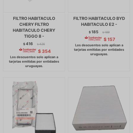
FILTRO HABITACULO
FILTRO HABITACULO BYD
CHERY FILTRO
HABITACULO E2 -
HABITACULO CHERY
185
$
189
$
TIGGO 8 -
$
157
416
$
426
$
$
354