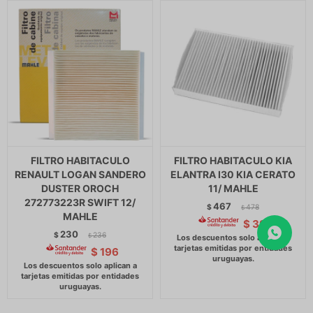
FILTRO HABITACULO
FILTRO HABITACULO KIA
RENAULT LOGAN SANDERO
ELANTRA I30 KIA CERATO
DUSTER OROCH
11/ MAHLE
272773223R SWIFT 12/
467
$
478
$
MAHLE
$
397
230
$
236
$
$
196