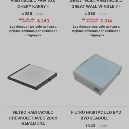
HABITACULO FAW V80
GREAT WALL HABITACULO
CHERY KARRY -
GREAT WALL WINGLE 7 -
286
369
$
293
$
378
$
$
$
243
$
314
FILTRO HABITACULO
FILTRO HABITACULO BYD
CHEVROLET AVEO 2009
BYD SEAGULL -
NAKAMURA
523
$
536
$