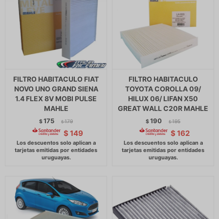
FILTRO HABITACULO FIAT
FILTRO HABITACULO
NOVO UNO GRAND SIENA
TOYOTA COROLLA 09/
1.4 FLEX 8V MOBI PULSE
HILUX 06/ LIFAN X50
MAHLE
GREAT WALL C20R MAHLE
175
190
$
179
$
195
$
$
$
149
$
162