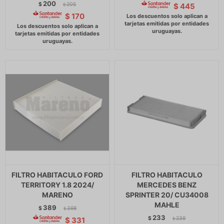
200
$
205
$
445
$
$
170
FILTRO HABITACULO FORD
FILTRO HABITACULO
TERRITORY 1.8 2024/
MERCEDES BENZ
MARENO
SPRINTER 20/ CU34008
MAHLE
389
$
398
$
233
$
239
$
331
$