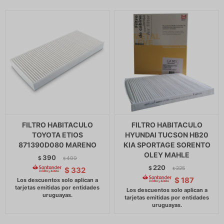
FILTRO HABITACULO
FILTRO HABITACULO
TOYOTA ETIOS
HYUNDAI TUCSON HB20
871390D080 MARENO
KIA SPORTAGE SORENTO
OLEY MAHLE
390
$
400
$
220
$
225
$
332
$
$
187