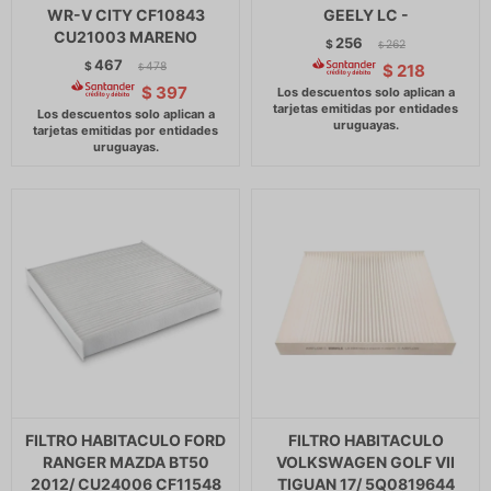
WR-V CITY CF10843
GEELY LC -
CU21003 MARENO
256
$
262
$
467
$
478
$
218
$
$
397
FILTRO HABITACULO FORD
FILTRO HABITACULO
RANGER MAZDA BT50
VOLKSWAGEN GOLF VII
2012/ CU24006 CF11548
TIGUAN 17/ 5Q0819644