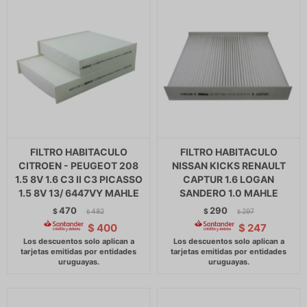
FILTRO HABITACULO
FILTRO HABITACULO
CITROEN - PEUGEOT 208
NISSAN KICKS RENAULT
1.5 8V 1.6 C3 II C3 PICASSO
CAPTUR 1.6 LOGAN
1.5 8V 13/ 6447VY MAHLE
SANDERO 1.0 MAHLE
470
290
$
482
$
297
$
$
$
400
$
247