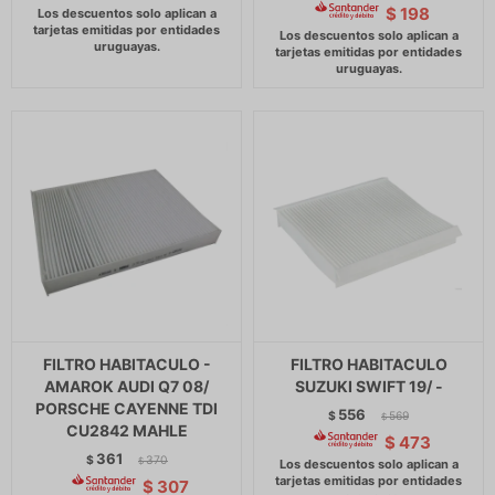
$
198
FILTRO HABITACULO -
FILTRO HABITACULO
AMAROK AUDI Q7 08/
SUZUKI SWIFT 19/ -
PORSCHE CAYENNE TDI
556
$
569
$
CU2842 MAHLE
$
473
361
$
370
$
$
307