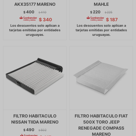
AKX35177 MARENO
MAHLE
400
220
$
410
$
225
$
$
$
340
$
187
FILTRO HABITACULO
FILTRO HABITACULO FIAT
NISSAN TIIDA MARENO
500X TORO JEEP
RENEGADE COMPASS
490
$
502
$
MARENO