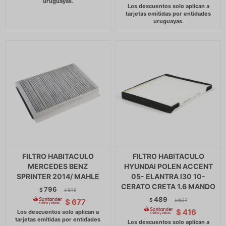
FILTRO HABITACULO
FILTRO HABITACULO
MERCEDES BENZ
HYUNDAI POLEN ACCENT
SPRINTER 2014/ MAHLE
05- ELANTRA I30 10-
CERATO CRETA 1.6 MANDO
796
$
816
$
489
$
501
$
677
$
$
416