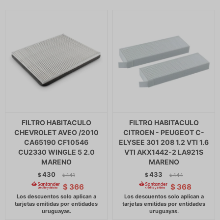
FILTRO HABITACULO
FILTRO HABITACULO
CHEVROLET AVEO /2010
CITROEN - PEUGEOT C-
CA65190 CF10546
ELYSEE 301 208 1.2 VTI 1.6
CU2330 WINGLE 5 2.0
VTI AKX1442-2 LA921S
MARENO
MARENO
430
433
$
441
$
444
$
$
$
366
$
368