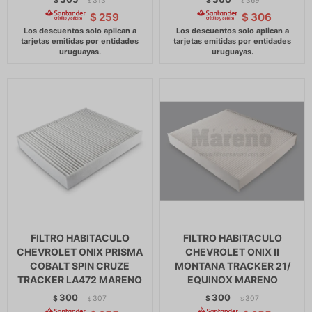
$
313
$
369
$
$
$
259
$
306
FILTRO HABITACULO
FILTRO HABITACULO
CHEVROLET ONIX PRISMA
CHEVROLET ONIX II
COBALT SPIN CRUZE
MONTANA TRACKER 21/
TRACKER LA472 MARENO
EQUINOX MARENO
300
300
$
307
$
307
$
$