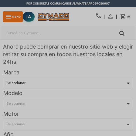
POR CONSULTAS COMUNICARSE AL WHATSAPP 097080907
close
call
menu
IA
0
MENÚ
$
Ahora puede comprar en nuestro sitio web y elegir
retirar su compra en todos nuestros locales en
24hs
Marca
Modelo
Motor
Año