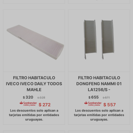
FILTRO HABITACULO
FILTRO HABITACULO
IVECO IVECO DAILY TODOS
DONGFENG NAMMI 01
MAHLE
LA1256/S -
320
655
$
328
$
671
$
$
$
272
$
557