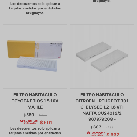
FILTRO HABITACULO
FILTRO HABITACULO
TOYOTA ETIOS 1.5 16V
CITROEN - PEUGEOT 301
MAHLE
C-ELYSEE 1.2 1.6 VTI
NAFTA CU24012/2
589
$
603
$
967879208 -
$
501
667
$
683
$
$
567