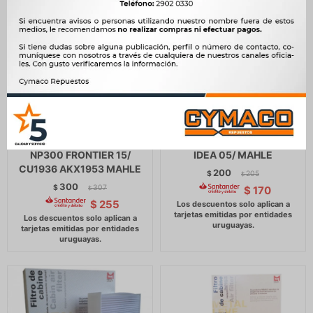
FILTRO HABITACULO
FILTRO HABITACULO FIAT
NISSAN SENTRA B16 07/
PALIO - SIENA - STRADA -
NP300 FRONTIER 15/
IDEA 05/ MAHLE
CU1936 AKX1953 MAHLE
200
$
205
$
300
$
307
$
170
$
$
255