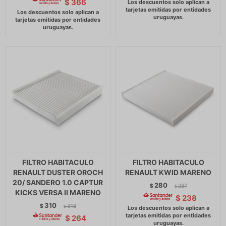
$
366
FILTRO HABITACULO
FILTRO HABITACULO
RENAULT DUSTER OROCH
RENAULT KWID MARENO
20/ SANDERO 1.0 CAPTUR
280
$
287
$
KICKS VERSA II MARENO
$
238
310
$
318
$
$
264