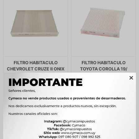
FILTRO HABITACULO
FILTRO HABITACULO
CHEVROLET CRUZE II ONIX
TOYOTA COROLLA 19/
II MONTANA TRACKER 21/
COROLLA CROSS HILUX 16/

EQUINOX MAHLE
PRIUS RAV4 19/ MAHLE
280
260
$
287
$
266
$
$
$
238
$
221