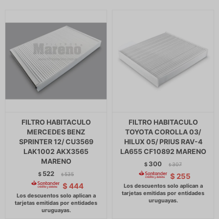
FILTRO HABITACULO
FILTRO HABITACULO
MERCEDES BENZ
TOYOTA COROLLA 03/
SPRINTER 12/ CU3569
HILUX 05/ PRIUS RAV-4
LAK1002 AKX3565
LA655 CF10892 MARENO
MARENO
300
$
307
$
522
$
535
$
255
$
$
444