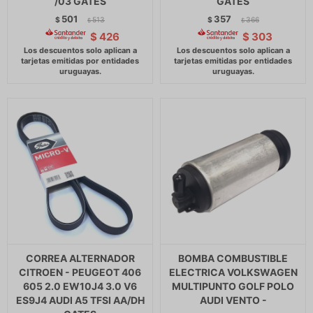
/03 GATES
GATES
501
357
$
513
$
366
$
$
$
426
$
303
CORREA ALTERNADOR
BOMBA COMBUSTIBLE
CITROEN - PEUGEOT 406
ELECTRICA VOLKSWAGEN
605 2.0 EW10J4 3.0 V6
MULTIPUNTO GOLF POLO
ES9J4 AUDI A5 TFSI AA/DH
AUDI VENTO -