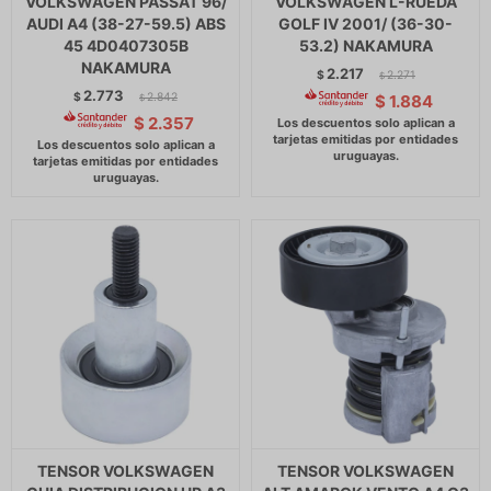
VOLKSWAGEN PASSAT 96/
VOLKSWAGEN L-RUEDA
AUDI A4 (38-27-59.5) ABS
GOLF IV 2001/ (36-30-
45 4D0407305B
53.2) NAKAMURA
NAKAMURA
2.217
$
2.271
$
2.773
$
2.842
$
1.884
$
$
2.357
TENSOR VOLKSWAGEN
TENSOR VOLKSWAGEN