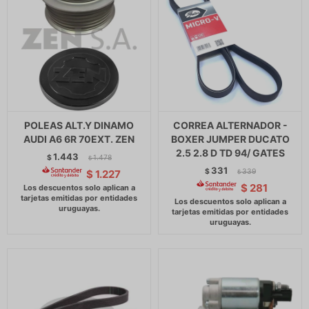
POLEAS ALT.Y DINAMO
CORREA ALTERNADOR -
AUDI A6 6R 70EXT. ZEN
BOXER JUMPER DUCATO
2.5 2.8 D TD 94/ GATES
1.443
$
1.478
$
331
$
339
$
1.227
$
$
281