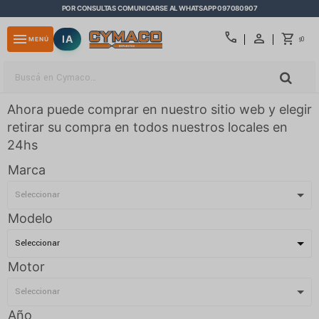
POR CONSULTAS COMUNICARSE AL WHATSAPP 097080907
close
call
menu
IA
0
MENÚ
$
Ahora puede comprar en nuestro sitio web y elegir
retirar su compra en todos nuestros locales en
24hs
Marca
Modelo
Motor
Año