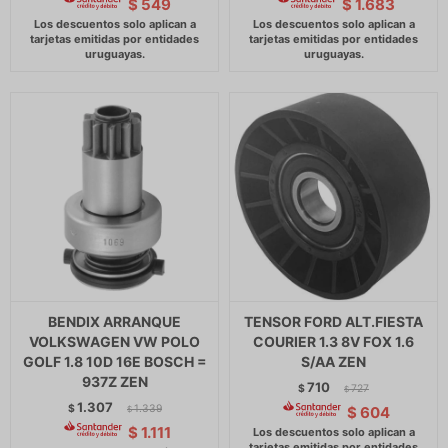
$
549
$
1.683
BENDIX ARRANQUE
TENSOR FORD ALT.FIESTA
VOLKSWAGEN VW POLO
COURIER 1.3 8V FOX 1.6
GOLF 1.8 10D 16E BOSCH =
S/AA ZEN
937Z ZEN
710
$
727
$
1.307
$
1.339
$
604
$
$
1.111