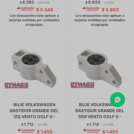
6.293
6.933
$
6.448
$
7.104
$
$
$
5.349
$
5.893
BUJE VOLKSWAGEN
BUJE VOLKSWAGEN
BASTIDOR GRANDE DEL
BASTIDOR GRANDE DEL
IZQ VENTO GOLF V -
DER VENTO GOLF V -
1.712
1.712
$
1.755
$
1.755
$
$
$
1.455
$
1.455