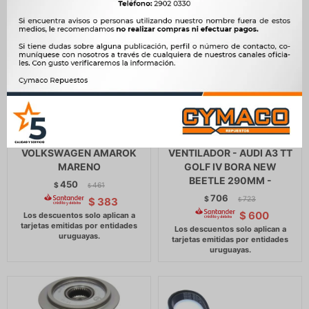
FILTRO HABITACULO
PALETA ELECTRO
VOLKSWAGEN AMAROK
VENTILADOR - AUDI A3 TT
MARENO
GOLF IV BORA NEW
BEETLE 290MM -
450
$
461
$
706
$
723
$
383
$
$
600