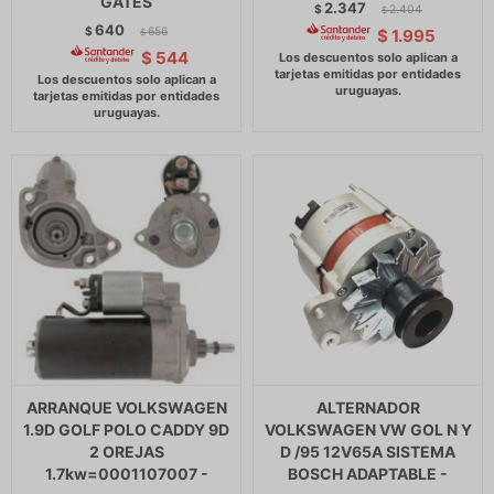
GATES
2.347
$
2.404
$
640
$
656
$
1.995
$
$
544
ARRANQUE VOLKSWAGEN
ALTERNADOR
1.9D GOLF POLO CADDY 9D
VOLKSWAGEN VW GOL N Y
2 OREJAS
D /95 12V65A SISTEMA
1.7kw=0001107007 -
BOSCH ADAPTABLE -