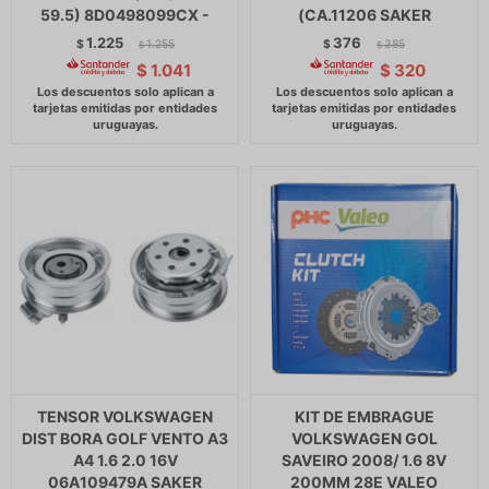
59.5) 8D0498099CX -
(CA.11206 SAKER
1.225
376
$
1.255
$
385
$
$
$
1.041
$
320
TENSOR VOLKSWAGEN
KIT DE EMBRAGUE
DIST BORA GOLF VENTO A3
VOLKSWAGEN GOL
A4 1.6 2.0 16V
SAVEIRO 2008/ 1.6 8V
06A109479A SAKER
200MM 28E VALEO