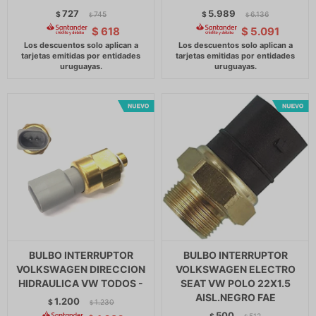
727
5.989
$
745
$
6.136
$
$
$
618
$
5.091
BULBO INTERRUPTOR
BULBO INTERRUPTOR
VOLKSWAGEN DIRECCION
VOLKSWAGEN ELECTRO
HIDRAULICA VW TODOS -
SEAT VW POLO 22X1.5
AISL.NEGRO FAE
1.200
$
1.230
$
500