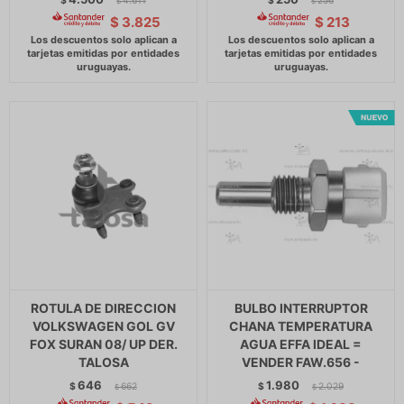
$
4.611
$
256
$
$
$
3.825
$
213
ROTULA DE DIRECCION
BULBO INTERRUPTOR
VOLKSWAGEN GOL GV
CHANA TEMPERATURA
FOX SURAN 08/ UP DER.
AGUA EFFA IDEAL =
TALOSA
VENDER FAW.656 -
646
1.980
$
662
$
2.029
$
$