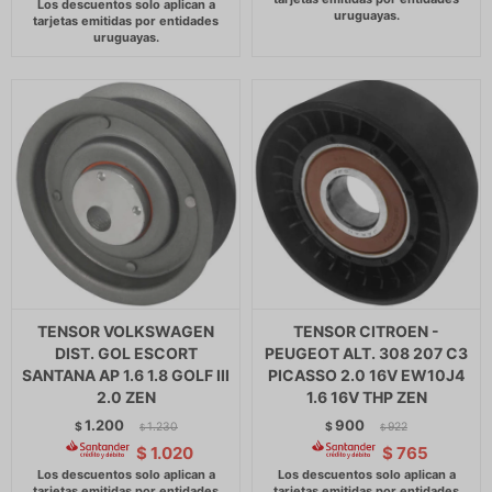
TENSOR VOLKSWAGEN
TENSOR CITROEN -
DIST. GOL ESCORT
PEUGEOT ALT. 308 207 C3
SANTANA AP 1.6 1.8 GOLF III
PICASSO 2.0 16V EW10J4
2.0 ZEN
1.6 16V THP ZEN
1.200
900
$
1.230
$
922
$
$
$
1.020
$
765