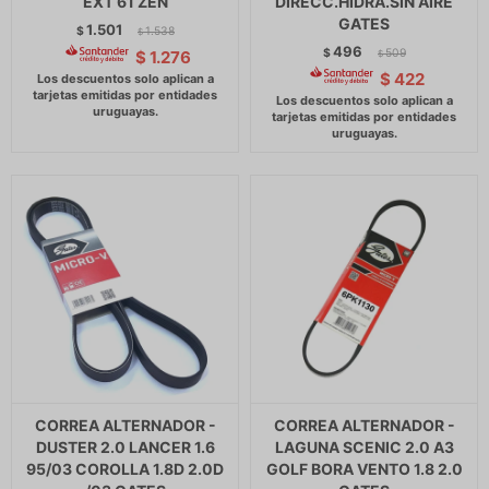
EXT 61 ZEN
DIRECC.HIDRA.SIN AIRE
GATES
1.501
$
1.538
$
496
$
509
$
1.276
$
$
422
CORREA ALTERNADOR -
CORREA ALTERNADOR -
DUSTER 2.0 LANCER 1.6
LAGUNA SCENIC 2.0 A3
95/03 COROLLA 1.8D 2.0D
GOLF BORA VENTO 1.8 2.0