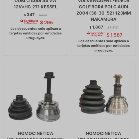
DOBLO AUDI A4 VW
VOLKSWAGEN L-RUEDA
12V=HC.271 KESSEL
GOLF BORA POLO AUDI
2004 (36-30-52) 123MM
347
$
355
$
NAKAMURA
$
295
1.867
$
1.913
$
$
1.587
HOMOCINETICA
HOMOCINETICA