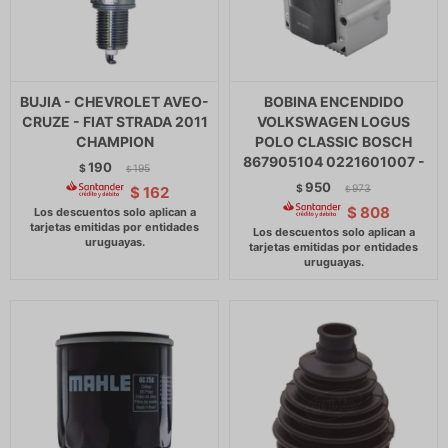
BUJIA - CHEVROLET AVEO-
BOBINA ENCENDIDO
CRUZE - FIAT STRADA 2011
VOLKSWAGEN LOGUS
CHAMPION
POLO CLASSIC BOSCH
867905104 0221601007 -
190
$
195
$
950
$
973
$
162
$
$
808