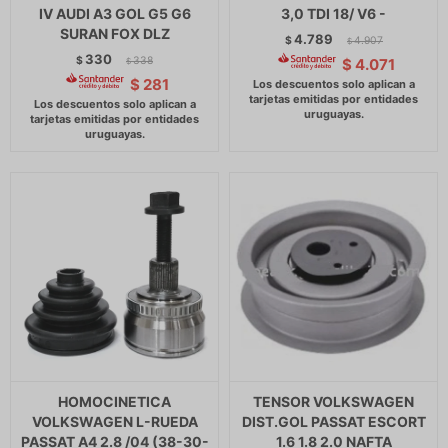
IV AUDI A3 GOL G5 G6
3,0 TDI 18/ V6 -
SURAN FOX DLZ
4.789
$
4.907
$
330
$
338
$
4.071
$
$
281
HOMOCINETICA
TENSOR VOLKSWAGEN
VOLKSWAGEN L-RUEDA
DIST.GOL PASSAT ESCORT
PASSAT A4 2.8 /04 (38-30-
1.6 1.8 2.0 NAFTA