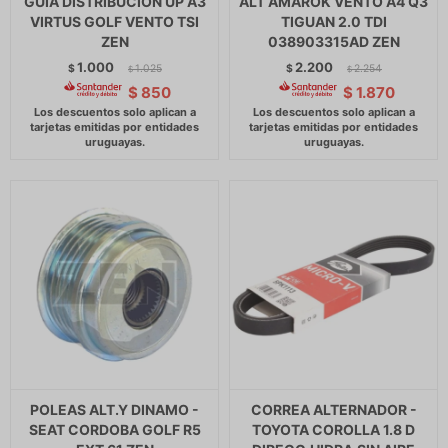
GUIA DISTRIBUCION UP A3
ALT AMAROK VENTO A4 Q3
VIRTUS GOLF VENTO TSI
TIGUAN 2.0 TDI
ZEN
038903315AD ZEN
1.000
2.200
$
1.025
$
2.254
$
$
$
850
$
1.870
POLEAS ALT.Y DINAMO -
CORREA ALTERNADOR -
SEAT CORDOBA GOLF R5
TOYOTA COROLLA 1.8 D