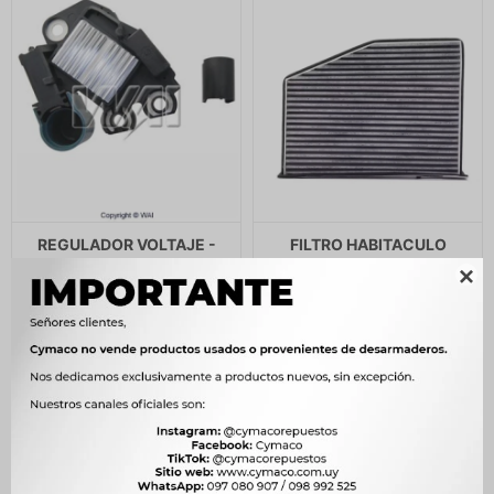
REGULADOR VOLTAJE -
FILTRO HABITACULO
CITROEN PEUGEOT FIAT
VOLKSWAGEN VENTO

VALEO=IK.5486 TRANSPO
GOLF PASSAT TIGUAN AUDI
A3 TT 08/ MARENO
1.184
$
1.213
$
550
$
564
$
1.006
$
$
468