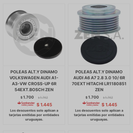
POLEAS ALT.Y DINAMO
POLEAS ALT.Y DINAMO
VOLKSWAGEN AUDI A1-
AUDI A6 A7 2.8 3.0 10/ 6R
A3-VW CROSS-UP 6R
70EXT HITACHI LR1180851
54EXT.BOSCH ZEN
ZEN
1.700
1.700
$
1.742
$
1.742
$
$
$
1.445
$
1.445