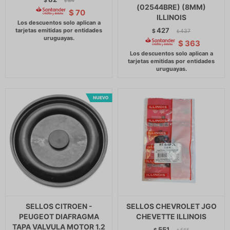
$
84
$
(02544BRE) (8MM)
$
70
ILLINOIS
427
$
437
$
$
363
SELLOS CITROEN -
SELLOS CHEVROLET JGO
PEUGEOT DIAFRAGMA
CHEVETTE ILLINOIS
TAPA VALVULA MOTOR 1.2
551