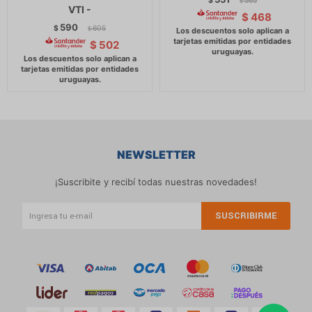
$
565
$
VTI -
$
468
590
$
605
$
$
502
NEWSLETTER
¡Suscribite y recibí todas nuestras novedades!
SUSCRIBIRME