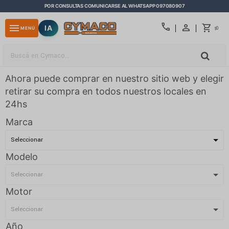
POR CONSULTAS COMUNICARSE AL WHATSAPP 097080907
close
call
menu
IA
0
MENÚ
$
Ahora puede comprar en nuestro sitio web y elegir
retirar su compra en todos nuestros locales en
24hs
Marca
Modelo
Motor
Año