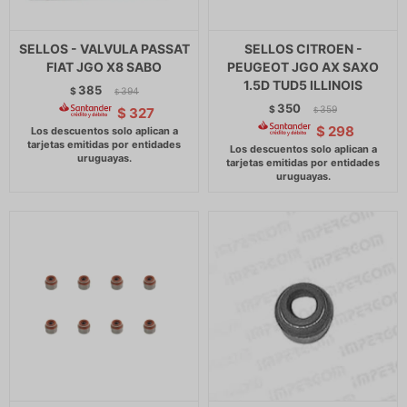
SELLOS - VALVULA PASSAT
SELLOS CITROEN -
FIAT JGO X8 SABO
PEUGEOT JGO AX SAXO
1.5D TUD5 ILLINOIS
385
$
394
$
350
$
359
$
327
$
$
298