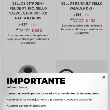
SELLOS CITROEN -
SELLOS RENAULT SELLO
PEUGEOT JGO. SELLO
VALVULA DXI -
VALVULA 106-205-AX
186
$
191
$
NAFTA ILLINOIS
$
158
427
$
437
$
$
363

SELLOS DAEWOO JGO X6
SELLOS CHEVROLET