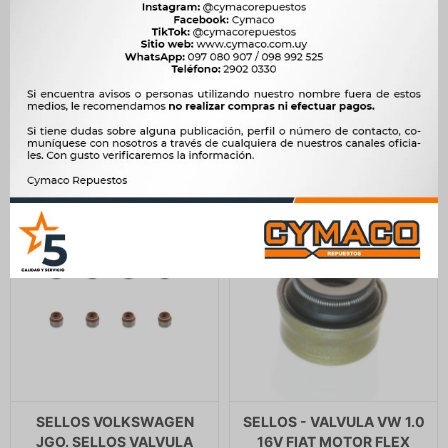
SELLO VALVULAS TICO -
VALVULA CORSA VECTRA
1.7D TD 7x11.5x9.8
448
$
459
$
ILLINOIS
$
381
427
$
437
$
$
363
SELLOS VOLKSWAGEN
SELLOS - VALVULA VW 1.0
JGO. SELLOS VALVULA
16V FIAT MOTOR FLEX