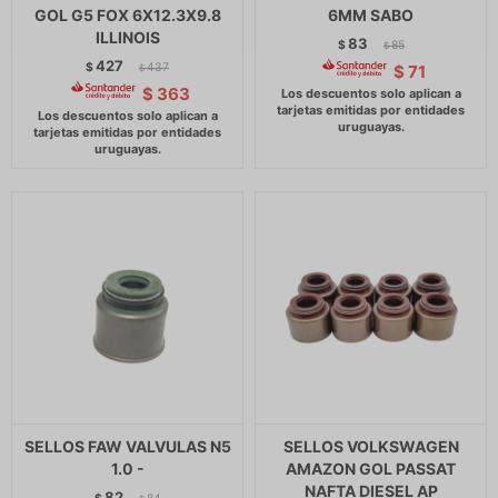
GOL G5 FOX 6X12.3X9.8
6MM SABO
ILLINOIS
83
$
85
$
427
$
437
$
71
$
$
363
SELLOS FAW VALVULAS N5
SELLOS VOLKSWAGEN
1.0 -
AMAZON GOL PASSAT
NAFTA DIESEL AP
82