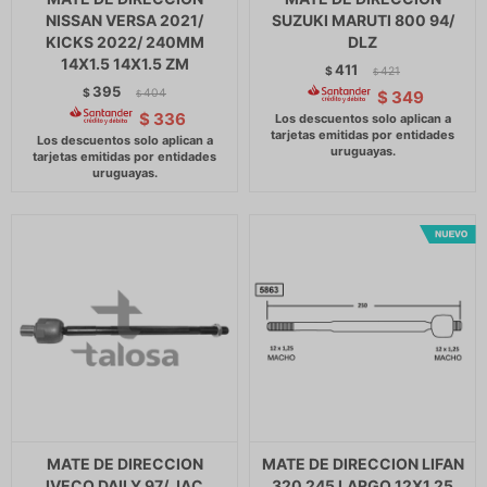
NISSAN VERSA 2021/
SUZUKI MARUTI 800 94/
KICKS 2022/ 240MM
DLZ
14X1.5 14X1.5 ZM
411
$
421
$
395
$
404
$
349
$
$
336
MATE DE DIRECCION
MATE DE DIRECCION LIFAN
IVECO DAILY 97/ JAC
320 245 LARGO 12X1.25