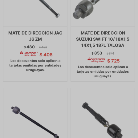
MATE DE DIRECCION JAC
MATE DE DIRECCION
J6 ZM
SUZUKI SWIFT 10/ 18X1,5
14X1,5 187L TALOSA
480
$
492
$
853
$
874
$
408
$
$
725