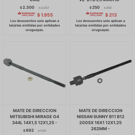
2.300
250
$
2.357
$
256
$
$
$
1.955
$
213
MATE DE DIRECCION
MATE DE DIRECCION
MITSUBISHI MIRAGE G4
NISSAN SUNNY B11 B12
344L 14X1,5 12X1,25 -
200SX 16X1 12X1.25
262MM -
692
$
709
$