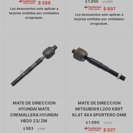
1.055
$
1.080
$
588
$
$
897
MATE DE DIRECCION
MATE DE DIRECCION
HYUNDAI MATE
MITSUBISHI L200 KB9T
CREMALLERA HYUNDAI
KL4T 4X4 SPORTERO GMB
HB20 23/ ZM
1.090
$
1.117
$
583
$
598
$
927
$