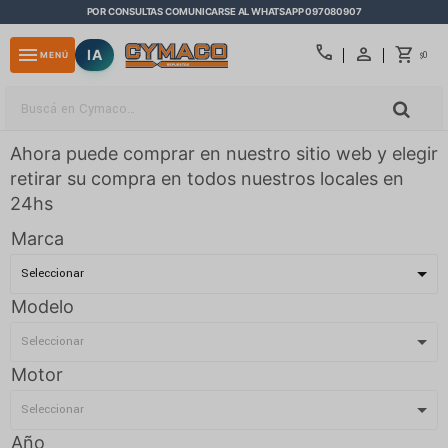
POR CONSULTAS COMUNICARSE AL WHATSAPP 097080907
close
call
menu
IA
0
MENÚ
$
Ahora puede comprar en nuestro sitio web y elegir
retirar su compra en todos nuestros locales en
24hs
Marca
Modelo
Motor
Año