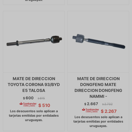
MATE DE DIRECCION
MATE DE DIRECCION
TOYOTA CORONA 93/BYD
DONGFENG MATE
E5 TALOSA
DIRECCION DONGFENG
NAMMI -
600
$
615
$
2.667
$
2.732
$
510
$
$
2.267