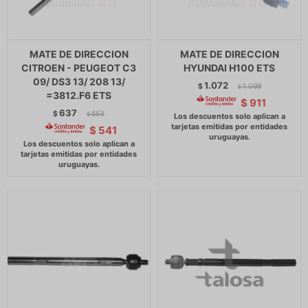
MATE DE DIRECCION
MATE DE DIRECCION
CITROEN - PEUGEOT C3
HYUNDAI H100 ETS
09/ DS3 13/ 208 13/
1.072
$
1.099
$
=3812.F6 ETS
$
911
637
$
653
$
$
541