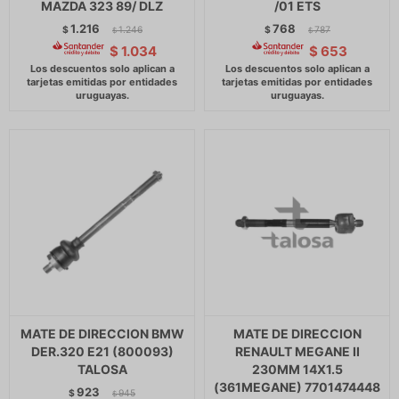
MAZDA 323 89/ DLZ
/01 ETS
1.216
768
$
1.246
$
787
$
$
$
1.034
$
653
MATE DE DIRECCION BMW
MATE DE DIRECCION
DER.320 E21 (800093)
RENAULT MEGANE II
TALOSA
230MM 14X1.5
(361MEGANE) 7701474448
923
$
945
$