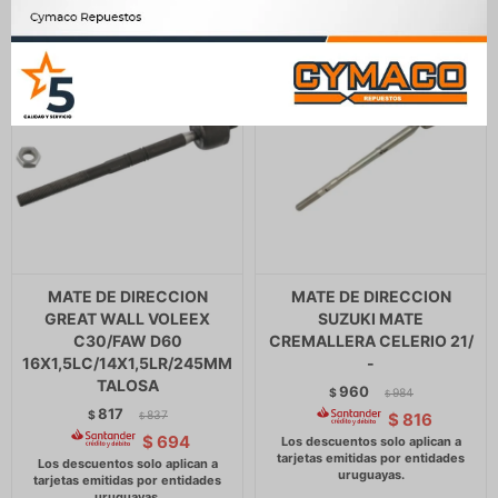
MATE DE DIRECCION
MATE DE DIRECCION
GREAT WALL VOLEEX
SUZUKI MATE
C30/FAW D60
CREMALLERA CELERIO 21/
16X1,5LC/14X1,5LR/245MM
-
TALOSA
960
$
984
$
817
$
837
$
816
$
$
694