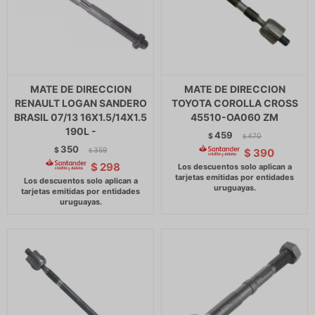
MATE DE DIRECCION
MATE DE DIRECCION
RENAULT LOGAN SANDERO
TOYOTA COROLLA CROSS
BRASIL 07/13 16X1.5/14X1.5
45510-OA060 ZM
190L -
459
$
470
$
350
$
359
$
390
$
$
298