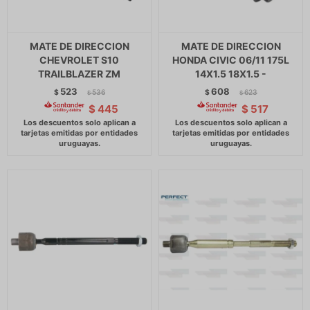
MATE DE DIRECCION
MATE DE DIRECCION
CHEVROLET S10
HONDA CIVIC 06/11 175L
TRAILBLAZER ZM
14X1.5 18X1.5 -
523
608
$
536
$
623
$
$
$
445
$
517