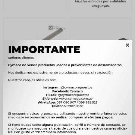

MATE DE DIRECCION
MATE DE DIRECCION
SUZUKI
DAEWOO SPARK 270L
ALTOÑ95/02ÑL=238MM -
16X1.5MACHO L/CAJA
12X1.5 MACHO L/PUNT DLZ
620
$
635
$
400
$
410
$
527
$
$
340