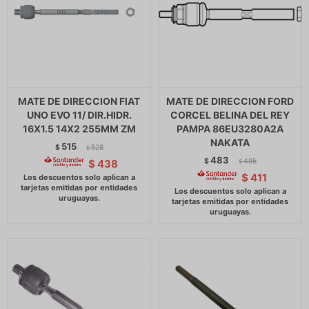
MATE DE DIRECCION FIAT
MATE DE DIRECCION FORD
UNO EVO 11/ DIR.HIDR.
CORCEL BELINA DEL REY
16X1.5 14X2 255MM ZM
PAMPA 86EU3280A2A
NAKATA
515
$
528
$
483
$
495
$
438
$
$
411