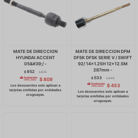
MATE DE DIRECCION
MATE DE DIRECCION DFM
HYUNDAI ACCENT
DFSK DFSK SERIE V / SWIFT
05&#39;/ -
92/ 14x1.25H 12x12.5M
287mm -
952
$
976
$
533
$
546
$
809
$
$
453