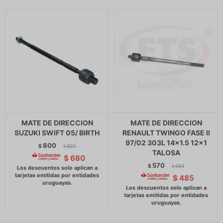
MATE DE DIRECCION
MATE DE DIRECCION
SUZUKI SWIFT 05/ BIRTH
RENAULT TWINGO FASE II
97/02 303L 14x1.5 12x1
800
$
820
$
TALOSA
$
680
570
$
584
$
$
485