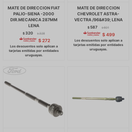
MATE DE DIRECCION FIAT
MATE DE DIRECCION
PALIO-SIENA -2000
CHEVROLET ASTRA-
DIR.MECANICA 287MM
VECTRA /96&#39; LENA
LENA
587
$
601
$
320
$
328
$
499
$
$
272