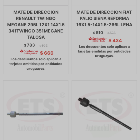
MATE DE DIRECCION
MATE DE DIRECCION FIAT
RENAULT TWINGO
PALIO SIENA REFORMA
MEGANE 295L 12X1 14X1.5
16X1.5-14X1.5-266L LENA
341TWINGO 351MEGANE
510
$
523
$
TALOSA
$
434
783
$
802
$
$
666