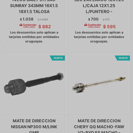
SUNRAY 343MM 16X1.5
L/CAJA 12X1.25
18X1.5 TALOSA
L/PUNTERO -
1.038
700
$
1.064
$
717
$
$
$
882
$
595
MATE DE DIRECCION
MATE DE DIRECCION
NISSAN NP300 M/LINK
CHERY QQ MACHO-FAW
GMB
V2-BYD E5 MACHO -