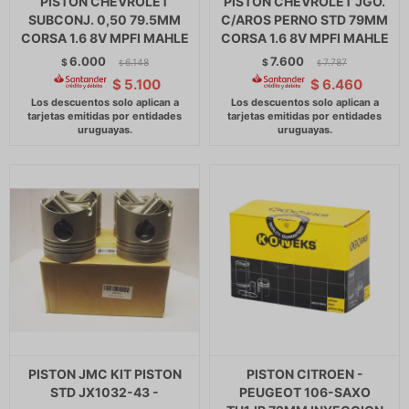
PISTON CHEVROLET
PISTON CHEVROLET JGO.
SUBCONJ. 0,50 79.5MM
C/AROS PERNO STD 79MM
CORSA 1.6 8V MPFI MAHLE
CORSA 1.6 8V MPFI MAHLE
6.000
7.600
$
6.148
$
7.787
$
$
$
5.100
$
6.460
PISTON JMC KIT PISTON
PISTON CITROEN -
STD JX1032-43 -
PEUGEOT 106-SAXO