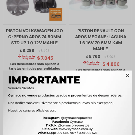
PISTON VOLKSWAGEN JGO
PISTON RENAULT CON
C-PERNO AROS 74.50MM
AROS MEGANE-LAGUNA
STD UP 1.0 12V MAHLE
1.6 16V 79.5MM K4M
MAHLE
8.288
$
8.492
$
5.760
$
5.902
$
7.045
$
$
4.896
