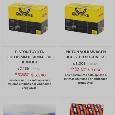
PISTON TOYOTA
PISTON VOLKSWAGEN
JGO.82MM 0.50MM 1.8D
JGO.STD 1.9D KONEKS
KONEKS
8.303
$
8.507
$
7.459
$
7.643
$
7.058
$
$
6.340