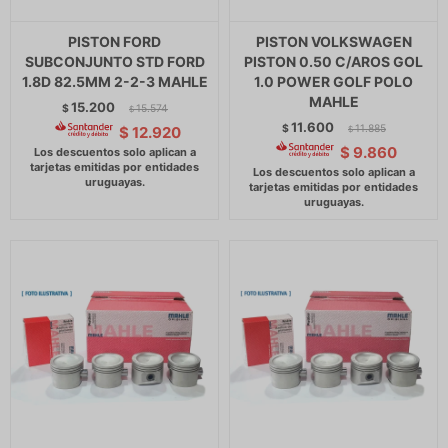
PISTON FORD
PISTON VOLKSWAGEN
SUBCONJUNTO STD FORD
PISTON 0.50 C/AROS GOL
1.8D 82.5MM 2-2-3 MAHLE
1.0 POWER GOLF POLO
MAHLE
15.200
$
15.574
$
11.600
$
11.885
$
12.920
$
$
9.860