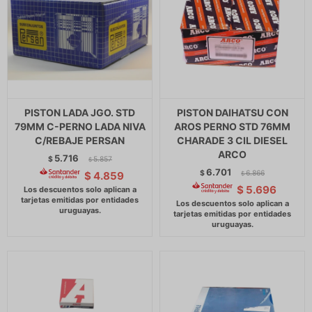
PISTON LADA JGO. STD
PISTON DAIHATSU CON
79MM C-PERNO LADA NIVA
AROS PERNO STD 76MM
C/REBAJE PERSAN
CHARADE 3 CIL DIESEL
ARCO
5.716
$
5.857
$
6.701
$
6.866
$
4.859
$
$
5.696