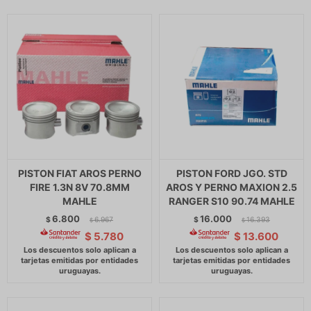
PISTON FIAT AROS PERNO
PISTON FORD JGO. STD
FIRE 1.3N 8V 70.8MM
AROS Y PERNO MAXION 2.5
MAHLE
RANGER S10 90.74 MAHLE
6.800
16.000
$
6.967
$
16.393
$
$
$
5.780
$
13.600