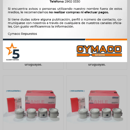
PISTON FIAT CON AROS
PISTON FIAT AROS PERNOS
76MM + 080 147 UNO
060 72MM PALIO SIENA 1.4
1050CC MAHLE
8V FIRE MAHLE
9.200
9.600
$
9.426
$
9.836
$
$
$
7.820
$
8.160