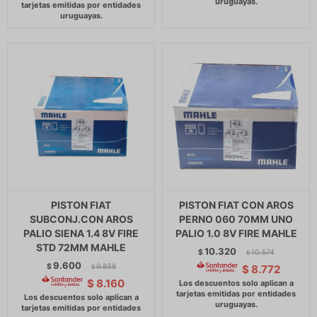
PISTON FIAT
PISTON FIAT CON AROS
SUBCONJ.CON AROS
PERNO 060 70MM UNO
PALIO SIENA 1.4 8V FIRE
PALIO 1.0 8V FIRE MAHLE
STD 72MM MAHLE
10.320
$
10.574
$
9.600
$
9.836
$
8.772
$
$
8.160