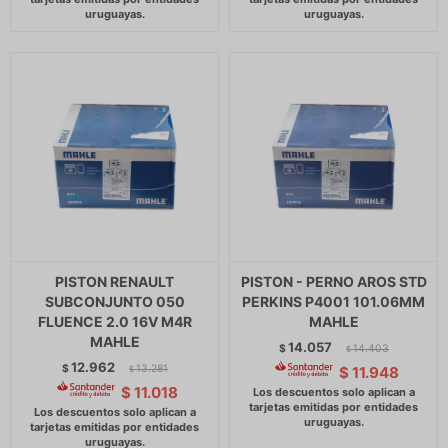
PISTON RENAULT
PISTON - PERNO AROS STD
SUBCONJUNTO 050
PERKINS P4001 101.06MM
FLUENCE 2.0 16V M4R
MAHLE
MAHLE
14.057
$
14.403
$
12.962
$
13.281
$
11.948
$
$
11.018