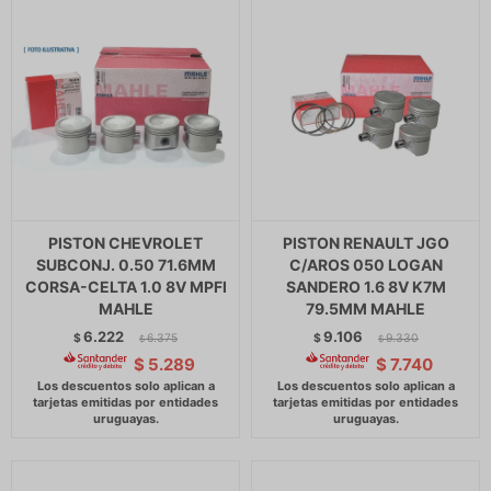
PISTON CHEVROLET
PISTON RENAULT JGO
SUBCONJ. 0.50 71.6MM
C/AROS 050 LOGAN
CORSA-CELTA 1.0 8V MPFI
SANDERO 1.6 8V K7M
MAHLE
79.5MM MAHLE
6.222
9.106
$
6.375
$
9.330
$
$
$
5.289
$
7.740