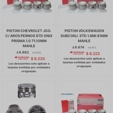
PISTON CHEVROLET JGO.
PISTON VOLKSWAGEN
C/ AROS PERNOS STD ONIX
SUBCONJ. STD 1.8MI 81MM
PRISMA 1.0 71.10MM
MAHLE
MAHLE
9.674
$
9.912
$
9.682
$
9.920
$
8.223
$
$
8.230