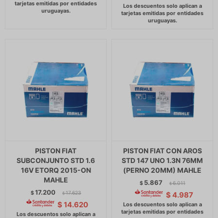
PISTON FIAT
PISTON FIAT CON AROS
SUBCONJUNTO STD 1.6
STD 147 UNO 1.3N 76MM
16V ETORQ 2015-ON
(PERNO 20MM) MAHLE
MAHLE
5.867
$
6.011
$
17.200
$
17.623
$
4.987
$
$
14.620