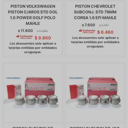
PISTON VOLKSWAGEN
PISTON CHEVROLET
PISTON C/AROS STD GOL
SUBCONJ. STD 79MM
1.0 POWER GOLF POLO
CORSA 1.6 EFI MAHLE
MAHLE
7.600
$
7.787
$
11.600
$
11.885
$
6.460
$
$
9.860