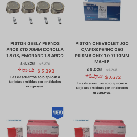
PISTON GEELY PERNOS
PISTON CHEVROLET JGO
AROS STD 79MM COROLLA
C/AROS PERNO 050
1.8 03/ EMGRAND 1.8 ARCO
PRISMA ONIX 1.0 71.10MM
MAHLE
6.226
$
6.379
$
9.026
$
9.248
$
5.292
$
$
7.672