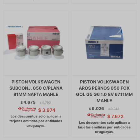
PISTON VOLKSWAGEN
PISTON VOLKSWAGEN
SUBCONJ. 050 C/PLANA
AROS PERNOS 050 FOX
81MM NAFTA MAHLE
GOL G5 G6 1.0 8V 67.11MM
MAHLE
4.675
$
4.790
$
9.026
$
9.248
$
3.974
$
$
7.672