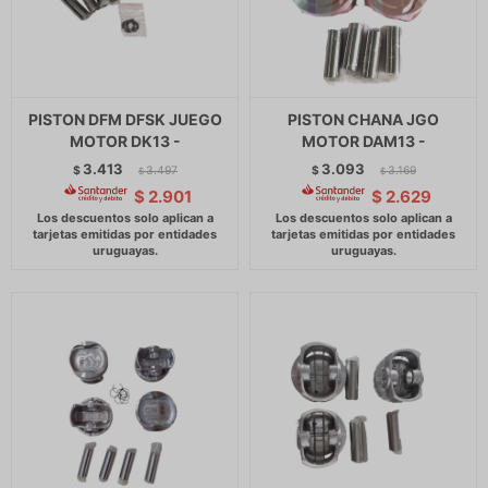
PISTON DFM DFSK JUEGO
PISTON CHANA JGO
MOTOR DK13 -
MOTOR DAM13 -
3.413
3.093
$
3.497
$
3.169
$
$
$
2.901
$
2.629