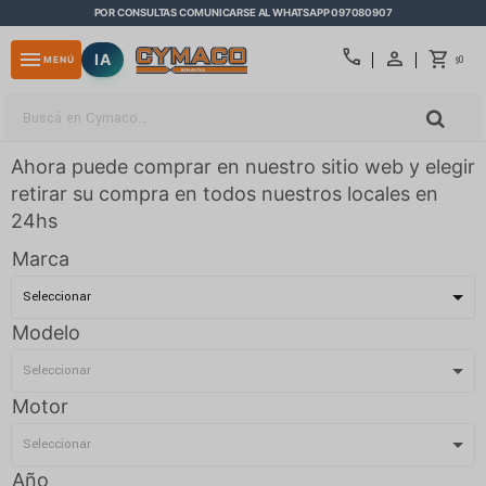
POR CONSULTAS COMUNICARSE AL WHATSAPP 097080907
close
call
menu
IA
0
MENÚ
$
Ahora puede comprar en nuestro sitio web y elegir
retirar su compra en todos nuestros locales en
24hs
Marca
Modelo
Motor
Año