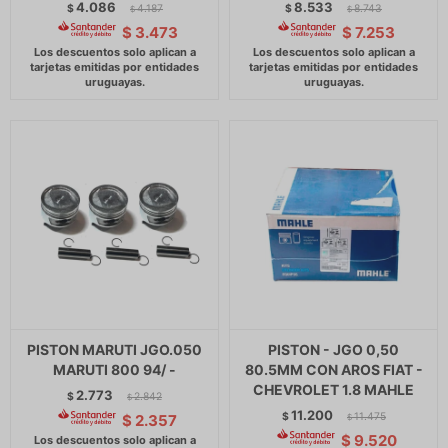
4.086
8.533
$
4.187
$
8.743
$
$
$
3.473
$
7.253
PISTON MARUTI JGO.050
PISTON - JGO 0,50
MARUTI 800 94/ -
80.5MM CON AROS FIAT -
CHEVROLET 1.8 MAHLE
2.773
$
2.842
$
11.200
$
11.475
$
2.357
$
$
9.520