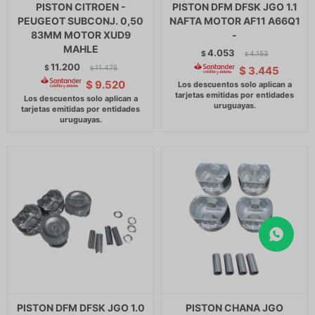
PISTON CITROEN -
PISTON DFM DFSK JGO 1.1
PEUGEOT SUBCONJ. 0,50
NAFTA MOTOR AF11 A66Q1
83MM MOTOR XUD9
-
MAHLE
4.053
$
4.153
$
11.200
$
11.475
$
3.445
$
$
9.520
PISTON DFM DFSK JGO 1.0
PISTON CHANA JGO