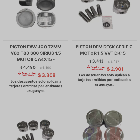
PISTON FAW JGO 72MM
PISTON DFM DFSK SERIE C
V80 T80 S80 SIRIUS 1.5
MOTOR 1.5 VVT DK15 -
MOTOR CA4X15 -
3.413
$
3.497
$
4.480
$
4.590
$
2.901
$
$
3.808