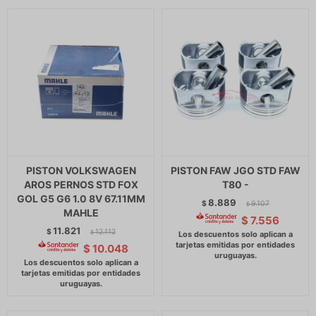
PISTON VOLKSWAGEN
PISTON FAW JGO STD FAW
AROS PERNOS STD FOX
T80 -
GOL G5 G6 1.0 8V 67.11MM
8.889
$
9.107
$
MAHLE
$
7.556
11.821
$
12.112
$
$
10.048