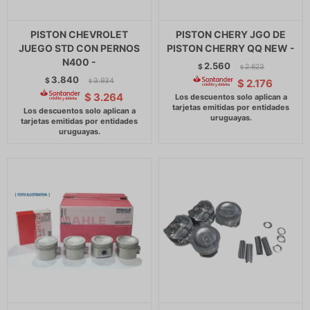
PISTON CHEVROLET
PISTON CHERY JGO DE
JUEGO STD CON PERNOS
PISTON CHERRY QQ NEW -
N400 -
2.560
$
2.623
$
3.840
$
3.934
$
2.176
$
$
3.264