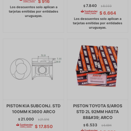
$
916
7.840
$
8.033
$
$
6.664
PISTON KIA SUBCONJ. STD
PISTON TOYOTA S/AROS
100MM K3600 ARCO
STD 2L 92MM HASTA
88&#39; ARCO
21.000
$
21.516
$
6.533
$
6.694
$
17.850
$