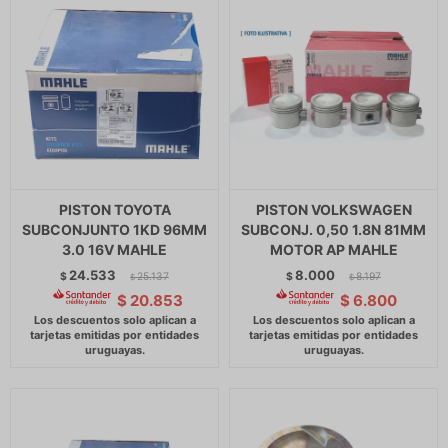
PISTON TOYOTA
PISTON VOLKSWAGEN
SUBCONJUNTO 1KD 96MM
SUBCONJ. 0,50 1.8N 81MM
3.0 16V MAHLE
MOTOR AP MAHLE
24.533
8.000
$
25.137
$
8.197
$
$
$
20.853
$
6.800