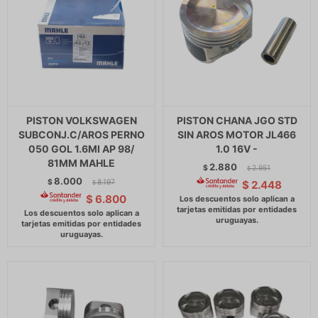
PISTON VOLKSWAGEN
PISTON CHANA JGO STD
SUBCONJ.C/AROS PERNO
SIN AROS MOTOR JL466
050 GOL 1.6MI AP 98/
1.0 16V -
81MM MAHLE
2.880
$
2.951
$
8.000
$
8.197
$
2.448
$
$
6.800