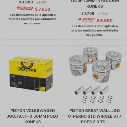
TU1JP 72MM INYECCION
9.000
$
9.221
$
KONEKS
$
7.650
7.706
$
7.896
$
$
6.550
PISTON VOLKSWAGEN
PISTON GREAT WALL JGO
JGO.79.51+0.50MM POLO
C-PERNO STD WINGLE 6 / 7
KONEKS
POER 2.0 TD -