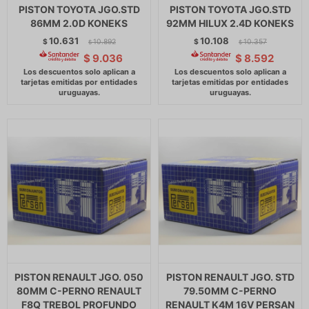
PISTON TOYOTA JGO.STD
PISTON TOYOTA JGO.STD
86MM 2.0D KONEKS
92MM HILUX 2.4D KONEKS
10.631
10.108
$
10.892
$
10.357
$
$
$
9.036
$
8.592
PISTON RENAULT JGO. 050
PISTON RENAULT JGO. STD
80MM C-PERNO RENAULT
79.50MM C-PERNO
F8Q TREBOL PROFUNDO
RENAULT K4M 16V PERSAN