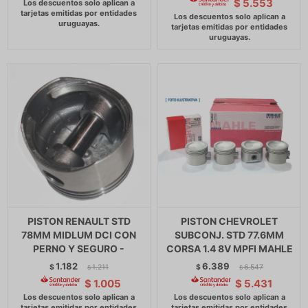
$
5.553
PISTON RENAULT STD
PISTON CHEVROLET
78MM MIDLUM DCI CON
SUBCONJ. STD 77.6MM
PERNO Y SEGURO -
CORSA 1.4 8V MPFI MAHLE
1.182
6.389
$
1.211
$
6.547
$
$
$
1.005
$
5.431