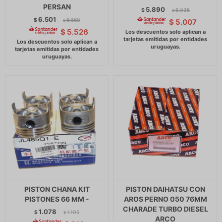
PERSAN
5.890
$
6.035
$
6.501
$
6.660
$
5.007
$
$
5.526
PISTON CHANA KIT
PISTON DAIHATSU CON
PISTONES 66 MM -
AROS PERNO 050 76MM
CHARADE TURBO DIESEL
1.078
$
1.105
$
ARCO