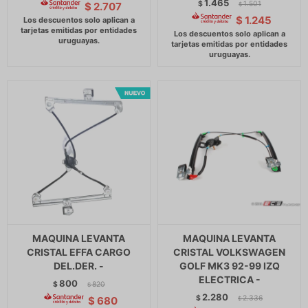
1.465
$
1.501
$
2.707
$
$
1.245
MAQUINA LEVANTA
MAQUINA LEVANTA
CRISTAL EFFA CARGO
CRISTAL VOLKSWAGEN
DEL.DER. -
GOLF MK3 92-99 IZQ
ELECTRICA -
800
$
820
$
2.280
$
2.336
$
680
$