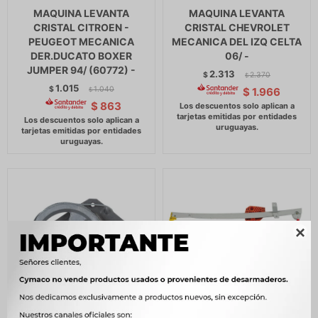
MAQUINA LEVANTA
MAQUINA LEVANTA
CRISTAL CITROEN -
CRISTAL CHEVROLET
PEUGEOT MECANICA
MECANICA DEL IZQ CELTA
DER.DUCATO BOXER
06/ -
JUMPER 94/ (60772) -
2.313
$
2.370
$
1.015
$
1.040
$
1.966
$
$
863
