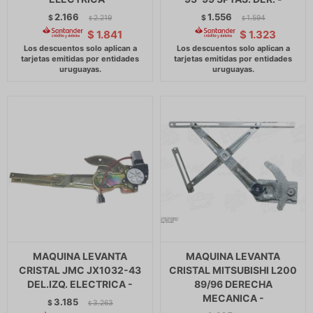
2.166
1.556
$
2.219
$
1.594
$
$
$
1.841
$
1.323
MAQUINA LEVANTA
MAQUINA LEVANTA
CRISTAL JMC JX1032-43
CRISTAL MITSUBISHI L200
DEL.IZQ. ELECTRICA -
89/96 DERECHA
MECANICA -
3.185
$
3.263
$