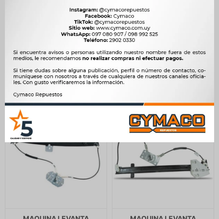
MAQUINA LEVANTA
MAQUINA LEVANTA
CRISTAL CHEVROLET
CRISTAL FORD COURIER
DEL.DER.CHEVETTE 73/93
97/FIESTA 2P 96-03 DER
4P (40422) -
MANUAL -
630
849
$
646
$
870
$
$
$
536
$
722
MAQUINA LEVANTA
MAQUINA LEVANTA