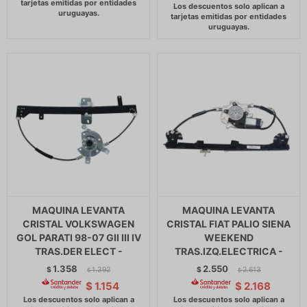
MAQUINA LEVANTA
MAQUINA LEVANTA
CRISTAL VOLKSWAGEN
CRISTAL FIAT PALIO SIENA
GOL PARATI 98-07 GII III IV
WEEKEND
TRAS.DER ELECT -
TRAS.IZQ.ELECTRICA -
1.358
2.550
$
1.392
$
2.613
$
$
$
1.154
$
2.168