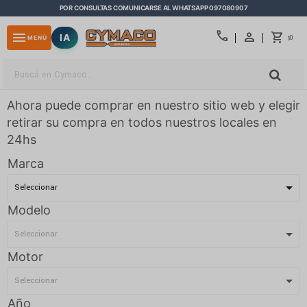
POR CONSULTAS COMUNICARSE AL WHATSAPP 097080907
close
call
menu
IA
0
MENÚ
$
Ahora puede comprar en nuestro sitio web y elegir
retirar su compra en todos nuestros locales en
24hs
Marca
Modelo
Motor
Año