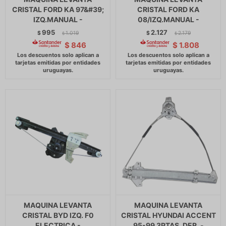
CRISTAL FORD KA 97&#39;
CRISTAL FORD KA
IZQ.MANUAL -
08/IZQ.MANUAL -
995
2.127
$
1.019
$
2.179
$
$
$
846
$
1.808
MAQUINA LEVANTA
MAQUINA LEVANTA
CRISTAL BYD IZQ. F0
CRISTAL HYUNDAI ACCENT
ELECTRICA -
95-99 3PTAS. DER. -