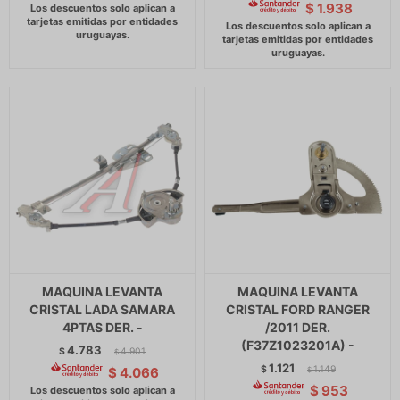
$
1.938
MAQUINA LEVANTA
MAQUINA LEVANTA
CRISTAL LADA SAMARA
CRISTAL FORD RANGER
4PTAS DER. -
/2011 DER.
(F37Z1023201A) -
4.783
$
4.901
$
1.121
$
1.149
$
4.066
$
$
953